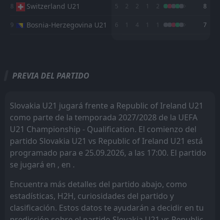
Switzerland U21
8
5
2
2
1
2
8
FT
2
Republic of Ireland U21
Bosnia-Herzegovina U21
16:00
9
6
1
4
1
1
7
D
2
Latvia U21
10
Sep
M
M
W
W
D
D
L
L
P
P
FT
0
Turkey U21
Italy U21
Italy U21
1
1
16:45
0
0
W
1
Republic of Ireland U21
06
Sep
PREVIA DEL PARTIDO
Greece U21
Greece U21
2
2
0
0
FT
0
San Marino U21
17:00
W
7
Republic of Ireland U21
Turkey U21
Turkey U21
3
3
0
0
22
Mar
Slovakia U21 jugará frente a Republic of Ireland U21
Finland U21
Finland U21
4
4
0
0
como parte de la temporada 2027/2028 de la UEFA
U21 Championship - Qualification. El comienzo del
Slovakia U21
Slovakia U21
5
5
0
0
partido Slovakia U21 vs Republic of Ireland U21 está
Austria U21
Austria U21
6
6
0
0
programado para e 25.09.2026, a las 17:00. El partido
se jugará en , en .
Czech Republic U21
Czech Republic U21
7
7
0
0
Encuentra más detalles del partido abajo, como
Switzerland U21
Switzerland U21
8
8
0
0
estadísticas, H2H, curiosidades del partido y
Bosnia-Herzegovina U21
Bosnia-Herzegovina U21
9
9
0
0
clasificación. Estos datos te ayudarán a decidir en tu
predicción sobre el partido Slovakia U21 vs Republic