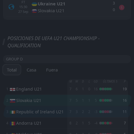
FT
3
Ukraine U21
15:30
L
0
Slovakia U21
27
Sep
Todo
Casa
Fuera
POSICIONES DE UEFA U21 CHAMPIONSHIP -
QUALIFICATION
Slovakia U21
15:00
25
Sep
Republic of Ireland U21
GROUP D
FT
0
Republic of Ireland U21
14:45
Total
Casa
Fuera
D
0
Qatar U23
09
Jun
M
W
D
L
GD
ÚLTIMOS 5
P
FT
2
Croatia U21
15:30
England U21
1
7
6
1
0
16
19
D
2
Republic of Ireland U21
06
Jun
Slovakia U21
2
7
5
1
1
5
16
FT
0
Kazakhstan U21
15:00
W
1
Republic of Ireland U21
Republic of Ireland U21
3
7
3
2
2
-3
11
31
Mar
FT
Andorra U21
4
8
2
1
5
-4
1
7
Republic of Ireland U21
17:15
D
1
Moldova U21
26
Mar