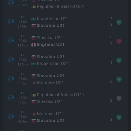
15:00
25
Sep
Republic of Ireland U21
FT
1
Kazakhstan U21
15:00
W
3
Slovakia U21
27
Mar
FT
0
Slovakia U21
17:00
L
4
England U21
18
Nov
FT
2
Slovakia U21
17:00
W
1
Kazakhstan U21
13
Nov
FT
2
Slovakia U21
16:00
W
0
Moldova U21
14
Oct
FT
2
Republic of Ireland U21
18:30
D
2
Slovakia U21
10
Oct
FT
2
Moldova U21
16:00
W
3
Slovakia U21
09
Sep
FT