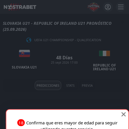
SLOVAKIA U21 - REPUBLIC OF IRELAND U21 PRONÓSTICO
(25.09.2026)
UEFA U21 CHAMPIONSHIP - QUALIFICATION
48 Días
25 sept 2026 17:00
REPUBLIC OF
SLOVAKIA U21
IRELAND U21
PREDICCIONES
STATS
PREVIA
SLOVAKIA U21 VS REPUBLIC OF IRELAND U21 EN
18
Confirma que eres mayor de edad para seguir
VIVO
utilizando nuestro servicio.