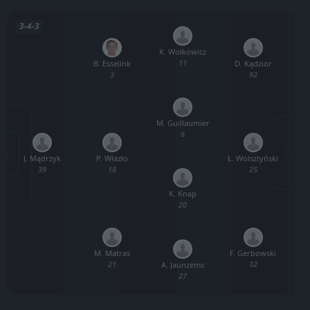
3-4-3
K. Wołkowicz
11
B. Esselink
D. Kądzior
3
92
M. Guillaumier
6
J. Mądrzyk
P. Wlazło
Ł. Wolsztyński
39
18
25
K. Knap
20
M. Matras
F. Gerbowski
21
32
A. Jaunzems
27