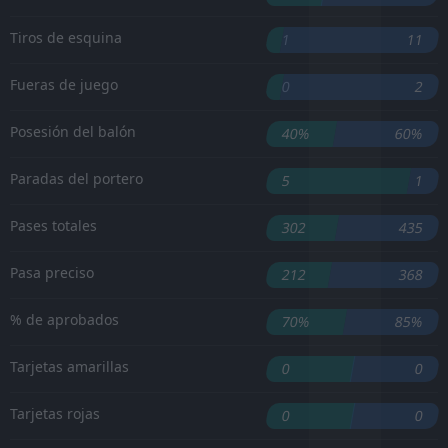
Tiros de esquina
1
11
Fueras de juego
0
2
Posesión del balón
40%
60%
Paradas del portero
5
1
Pases totales
302
435
Pasa preciso
212
368
% de aprobados
70%
85%
Tarjetas amarillas
0
0
Tarjetas rojas
0
0