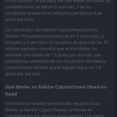
En los últimos 10 partidos del Stal Mielec en todas las
Raków Częstochowa
GKS Katowice
17
5
1
1
0
0
0
0
1
1
0
0
competiciones se vieron 3 victorias, 3 de los
Wieczysta Kraków
Wieczysta Kraków
18
18
1
1
0
0
0
0
1
1
0
0
resultados acabaron en empate y perdieron 4 de
estos partidos.
Los resultados del Raków Częstochowa (en los
últimos 10 partidos) se traducen en 3 victoria(s), 2
empates y 5 derrotas. El recuento de goles de los 10
últimos partidos muestra que el Stal Mielec ha
anotado una media de 1.5 goles por partido. Las
estadísticas obtenidas de los resultados del Raków
Częstochowa señalan que el equipo logra un 1.8
goles por partido.
Stal Mielec vs Raków Częstochowa Head-to-
head
Del historial reciente de estos dos equipos (Stal
Mielec vs Raków Częstochowa), se toman en
consideración los últimos 4 encuentros. Los datos