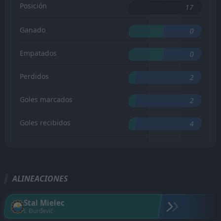
Posición
17
Ganado
0
Empatados
0
Perdidos
2
Goles marcados
2
Goles recibidos
4
ALINEACIONES
Stal Mielec
I. Đurđević