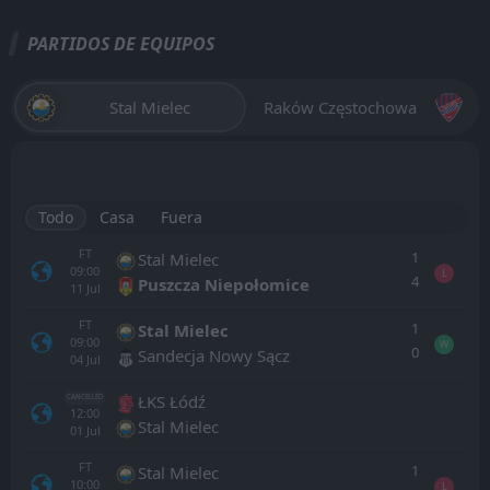
PARTIDOS DE EQUIPOS
Stal Mielec
Raków Częstochowa
Todo
Casa
Fuera
FT
1
Stal Mielec
09:00
L
4
Puszcza Niepołomice
11
Jul
FT
1
Stal Mielec
09:00
W
0
Sandecja Nowy Sącz
04
Jul
ŁKS Łódź
CANCELLED
12:00
Stal Mielec
01
Jul
FT
1
Stal Mielec
10:00
L