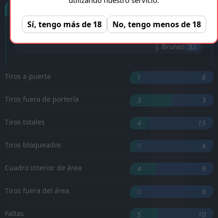
Goles
Sí, tengo más de 18
No, tengo menos de 18
P. Barath
'73 ︎
J. Brunes
'82 ︎
Tiros a puerta
1
8
Tiros fuera de portería
3
3
Tiros totales
4
15
Tiros bloqueados
0
4
Cuadro interior de área
4
9
Tiros fuera del área
0
6
Faltas
5
10