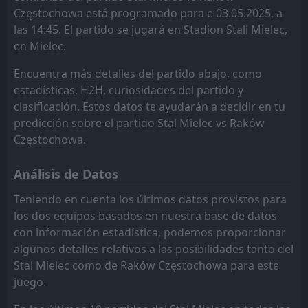
Częstochowa está programado para e 03.05.2025, a
Zaglebie Lubin
Widzew Łódź
13
9
1
1
1
0
0
1
0
0
3
1
las 14:45. El partido se jugará en Stadion Stali Mielec,
en Mielec.
Slask Wroclaw
Cracovia Krakow
10
15
1
1
1
0
0
1
0
0
3
1
Encuentra más detalles del partido abajo, como
Gornik Zabrze
Motor Lublin
14
6
1
1
1
0
0
1
0
0
3
1
estadísticas, H2H, curiosidades del partido y
GKS Katowice
Raków Częstochowa
17
5
1
1
1
0
0
0
0
1
3
0
clasificación. Estos datos te ayudarán a decidir en tu
predicción sobre el partido Stal Mielec vs Raków
Wisla Plock
Korona Kielce
16
4
1
1
0
0
1
0
0
1
1
0
Częstochowa.
Lech Poznan
Slask Wroclaw
10
3
1
1
0
0
1
0
0
1
1
0
Análisis de Datos
Widzew Łódź
Radomiak Radom
13
12
1
1
0
0
1
0
0
1
1
0
Teniendo en cuenta los últimos datos provistos para
Pogon Szczecin
Piast Gliwice
11
7
1
1
0
0
0
0
1
1
0
0
los dos equipos basados en nuestra base de datos
con información estadística, podemos proporcionar
Motor Lublin
Zaglebie Lubin
14
9
1
1
0
0
0
0
1
1
0
0
algunos detalles relativos a las posibilidades tanto del
Cracovia Krakow
Wisla Krakow
15
8
1
1
0
0
0
0
1
1
0
0
Stal Mielec como de Raków Częstochowa para este
juego.
Korona Kielce
Gornik Zabrze
16
6
0
0
0
0
0
0
0
0
0
0