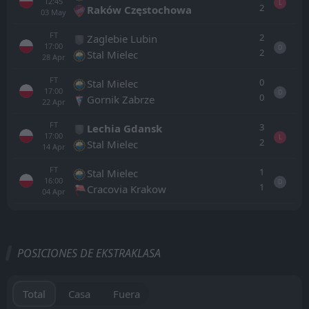
12:45
L
2
Raków Częstochowa
03
May
FT
2
Zaglebie Lubin
17:00
D
2
Stal Mielec
28
Apr
FT
0
Stal Mielec
17:00
D
0
Gornik Zabrze
22
Apr
FT
3
Lechia Gdansk
17:00
L
2
Stal Mielec
14
Apr
FT
1
Stal Mielec
16:00
D
1
Cracovia Krakow
04
Apr
Todo
Casa
Fuera
POSICIONES DE EKSTRAKLASA
Cracovia Krakow
15:30
16
Aug
Raków Częstochowa
Total
Casa
Fuera
PARTIDO