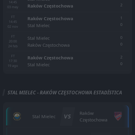
14:45
2
Raków Częstochowa
03
may
FT
1
Raków Częstochowa
14:45
0
Stal Mielec
02
nov
FT
0
Stal Mielec
20:00
0
Raków Częstochowa
24
feb
FT
2
Raków Częstochowa
17:30
0
Stal Mielec
19
ago
STAL MIELEC - RAKÓW CZĘSTOCHOWA ESTADÍSTICA
Raków
VS
Stal Mielec
Częstochowa