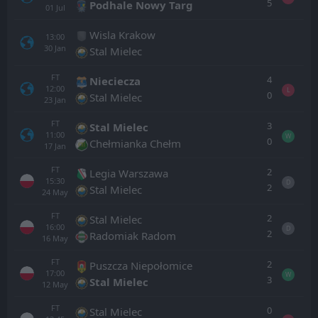
5
Podhale Nowy Targ
01
Jul
Wisla Krakow
13:00
30
Jan
Stal Mielec
FT
4
Nieciecza
12:00
L
0
Stal Mielec
23
Jan
FT
3
Stal Mielec
11:00
W
0
Chełmianka Chełm
17
Jan
FT
2
Legia Warszawa
15:30
D
2
Stal Mielec
24
May
FT
2
Stal Mielec
16:00
D
2
Radomiak Radom
16
May
FT
2
Puszcza Niepołomice
17:00
W
3
Stal Mielec
12
May
FT
0
Stal Mielec