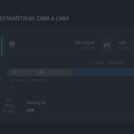
ESTADÍSTICAS CARA A CARA
Racing W
HJK
VS
0 Goles
2 Goles
ÚLTIMOS 1 PARTIDOS
0%
0%
Victorias -
Empates - 0
0
FT
Racing W
19:00
HJK
05
ago