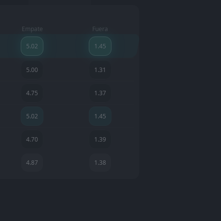
Empate
Fuera
5.02
1.45
5.00
1.31
4.75
1.37
5.02
1.45
4.70
1.39
4.87
1.38