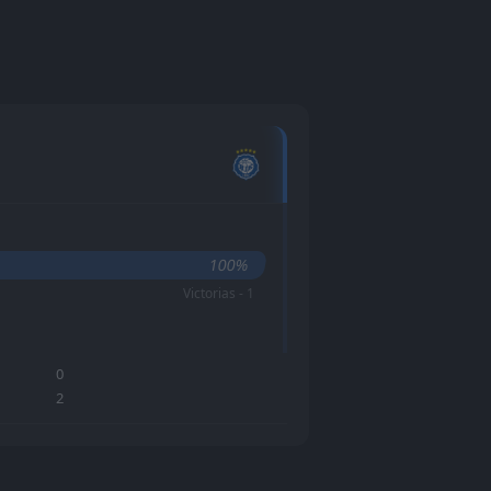
100%
Victorias - 1
0
2