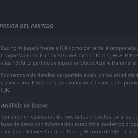
Todo
Casa
Fuera
PSV/Eindhoven W
17:00
08
Aug
HJK
PREVIA DEL PARTIDO
FT
Racing W
17:00
HJK
05
Aug
Racing W jugará frente a HJK como parte de la temporada
FT
HJK
League Women. El comienzo del partido Racing W vs HJK e
10:00
Fomget Gençlik
a las 19:00. El partido se jugará en Stade Achille Hammere
30
Aug
FT
Vålerenga W
Encuentra más detalles del partido abajo, como estadística
16:00
HJK
clasificación. Estos datos te ayudarán a decidir en tu pred
27
Aug
HJK.
Análisis de Datos
Teniendo en cuenta los últimos datos provistos para los 
base de datos con información estadística, podemos propo
a las posibilidades tanto del Racing W como de HJK para es