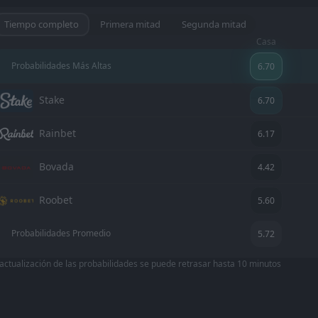
Tiempo completo
Primera mitad
Segunda mitad
Casa
Probabilidades Más Altas
6.70
Stake
6.70
Rainbet
6.17
Bovada
4.42
Roobet
5.60
Probabilidades Promedio
5.72
actualización de las probabilidades se puede retrasar hasta 10 minutos