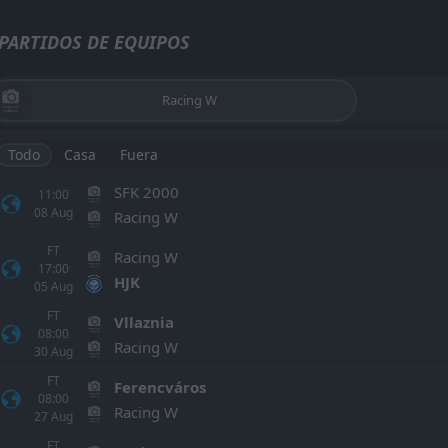
PARTIDOS DE EQUIPOS
Racing W
Todo
Casa
Fuera
SFK 2000
11:00
08
Aug
Racing W
FT
Racing W
17:00
HJK
05
Aug
FT
Vllaznia
08:00
Racing W
30
Aug
FT
Ferencváros
08:00
Racing W
27
Aug
FT