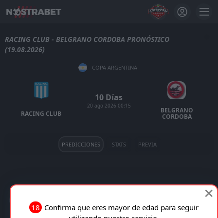
RACING CLUB - BELGRANO CORDOBA PRONÓSTICO
(19.08.2026)
COPA ARGENTINA
10 Días
20 ago 2026 00:15
BELGRANO
RACING CLUB
CORDOBA
PREDICCIONES
STATS
PREVIA
RACING CLUB VS BELGRANO CORDOBA EN VIVO
18
Confirma que eres mayor de edad para seguir
utilizando nuestro servicio.