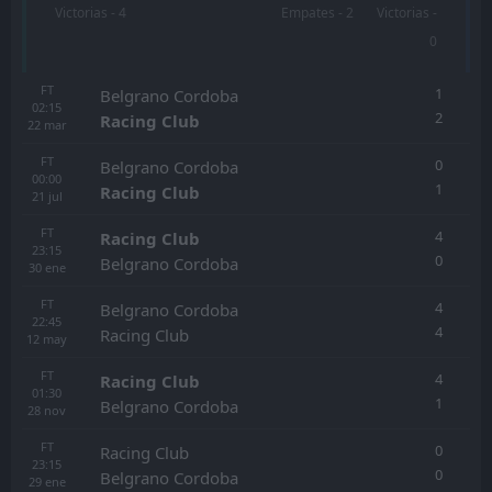
Victorias - 4
Empates - 2
Victorias -
0
FT
1
Belgrano Cordoba
02:15
2
Racing Club
22
mar
FT
0
Belgrano Cordoba
00:00
1
Racing Club
21
jul
FT
4
Racing Club
23:15
0
Belgrano Cordoba
30
ene
FT
4
Belgrano Cordoba
22:45
4
Racing Club
12
may
FT
4
Racing Club
01:30
1
Belgrano Cordoba
28
nov
FT
0
Racing Club
23:15
0
Belgrano Cordoba
29
ene