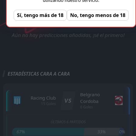
TRANSMISIÓN EN VIVO
VERIFICADA Y LEGAL!
Racing Club - Belgrano Cordoba
Registro gratuito, sin anuncios!
Sí, tengo más de 18
No, tengo menos de 18
REGISTRAR
Aún no hay predicciones añadidas, ¡sé el primero!
ESTADÍSTICAS CARA A CARA
Belgrano
Racing Club
VS
Cordoba
15 Goles
6 Goles
ÚLTIMOS 6 PARTIDOS
67%
33%
0%