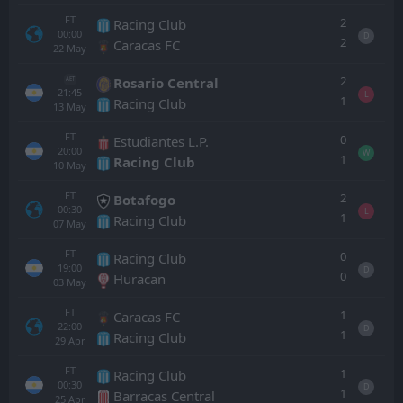
FT
2
Racing Club
00:00
D
2
Caracas FC
22
May
2
Rosario Central
AET
21:45
L
1
Racing Club
13
May
FT
0
Estudiantes L.P.
20:00
W
1
Racing Club
10
May
FT
2
Botafogo
00:30
L
1
Racing Club
07
May
FT
0
Racing Club
19:00
D
0
Huracan
03
May
FT
1
Caracas FC
22:00
D
1
Racing Club
29
Apr
FT
1
Racing Club
00:30
D
1
Barracas Central
25
Apr