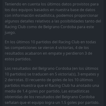
W
1
Rosario Central
Teniendo en cuenta los últimos datos provistos para
23
Jul
los dos equipos basados en nuestra base de datos
PEN
2
Gimnasia Jujuy
con información estadística, podemos proporcionar
18:30
W
4
Belgrano Cordoba
30
May
algunos detalles relativos a las posibilidades tanto del
Racing Club como de Belgrano Cordoba para este
FT
2
River Plate
18:30
W
juego.
3
Belgrano Cordoba
24
May
En los últimos 10 partidos del Racing Club en todas
PEN
3
Argentinos JRS
20:00
W
las competiciones se vieron 4 victorias, 4 de los
4
Belgrano Cordoba
17
May
resultados acabaron en empate y perdieron 3 de
FT
2
estos partidos.
Belgrano Cordoba
22:00
W
0
Union Santa Fe
12
May
Los resultados del Belgrano Cordoba (en los últimos
FT
10 partidos) se traducen en 5 victoria(s), 3 empates y
0
Talleres Cordoba
19:30
W
1
2 derrotas. El recuento de goles de los 10 últimos
Belgrano Cordoba
09
May
partidos muestra que el Racing Club ha anotado una
FT
4
Belgrano Cordoba
media de 1.4 goles por partido. Las estadísticas
19:00
W
0
Sarmiento Junin
03
May
obtenidas de los resultados del Belgrano Cordoba
señalan que el equipo logra un 1.5 goles por partido.
FT
0
Belgrano Cordoba