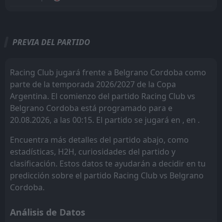
Todo
Casa
Fuera
PREVIA DEL PARTIDO
Racing Club
22:15
19
Aug
Belgrano Cordoba
Racing Club jugará frente a Belgrano Cordoba como
parte de la temporada 2026/2027 de la Copa
Belgrano Cordoba
22:00
Argentina. El comienzo del partido Racing Club vs
15
Aug
Independ. Rivadavia
Belgrano Cordoba está programado para e
20.08.2026, a las 00:15. El partido se jugará en , en .
Banfield
22:00
10
Aug
Belgrano Cordoba
Encuentra más detalles del partido abajo, como
FT
estadísticas, H2H, curiosidades del partido y
0
Tigre
00:15
D
0
clasificación. Estos datos te ayudarán a decidir en tu
Belgrano Cordoba
06
Aug
predicción sobre el partido Racing Club vs Belgrano
FT
0
Belgrano Cordoba
Cordoba.
21:00
L
1
Argentinos JRS
01
Aug
Análisis de Datos
FT
2
Belgrano Cordoba
22:30