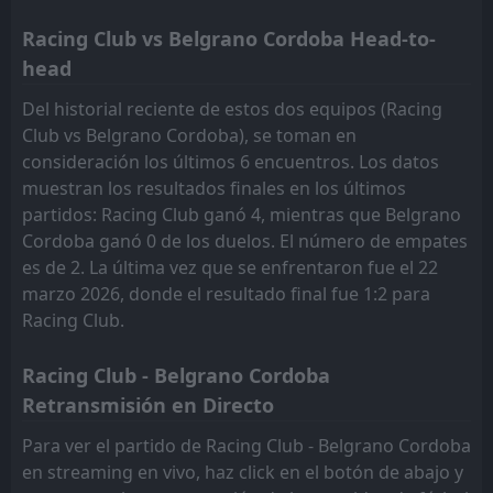
20:30
L
1
Gimnasia L.P.
26
Apr
Racing Club vs Belgrano Cordoba Head-to-
FT
0
head
Barracas Central
18:00
D
0
Belgrano Cordoba
20
Apr
Del historial reciente de estos dos equipos (Racing
Club vs Belgrano Cordoba), se toman en
FT
1
Belgrano Cordoba
00:00
W
consideración los últimos 6 encuentros. Los datos
0
Aldosivi
11
Apr
muestran los resultados finales en los últimos
partidos: Racing Club ganó 4, mientras que Belgrano
Cordoba ganó 0 de los duelos. El número de empates
es de 2. La última vez que se enfrentaron fue el 22
marzo 2026, donde el resultado final fue 1:2 para
Racing Club.
Racing Club - Belgrano Cordoba
Retransmisión en Directo
Para ver el partido de Racing Club - Belgrano Cordoba
en streaming en vivo, haz click en el botón de abajo y