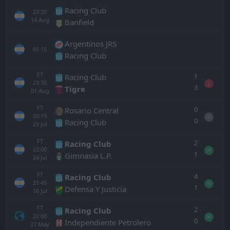
Racing Club
23:30
14
Aug
Banfield
Argentinos JRS
01:15
Racing Club
FT
1
Racing Club
23:30
L
3
Tigre
01
Aug
FT
0
Rosario Central
00:15
D
0
Racing Club
29
Jul
FT
2
Racing Club
22:00
W
1
Gimnasia L.P.
24
Jul
FT
4
Racing Club
21:45
W
1
Defensa Y Justicia
16
Jul
FT
2
Racing Club
22:00
W
0
Independiente Petrolero
27
May