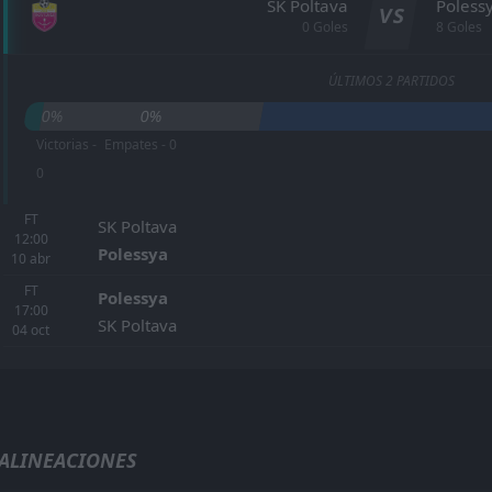
SK Poltava
Poless
VS
0 Goles
8 Goles
ÚLTIMOS 2 PARTIDOS
0%
0%
Victorias -
Empates - 0
0
FT
SK Poltava
12:00
Polessya
10
abr
FT
Polessya
17:00
SK Poltava
04
oct
ALINEACIONES