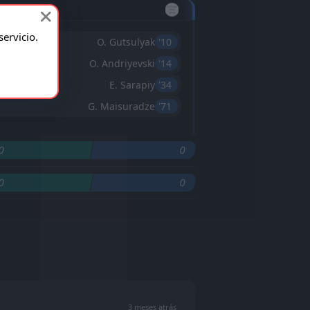
ervicio.
O. Gutsulyak
'10 ︎
O. Andriyevski
'14 ︎
E. Sarapiy
'34 ︎
G. Maisuradze
'71 ︎
0
0
0
0
3 meses atrás