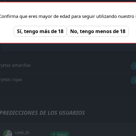
Goles
Confirma que eres mayor de edad para seguir utilizando nuestro s
Sí, tengo más de 18
No, tengo menos de 18
rjetas amarillas
rjetas rojas
PREDICCIONES DE LOS USUARIOS
Leidi_Di
Seguir