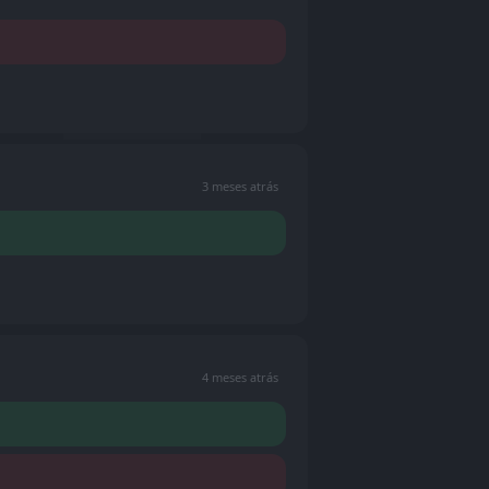
3 meses atrás
4 meses atrás