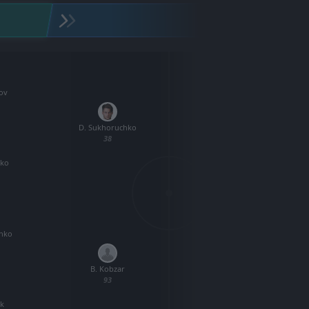
ov
M. Bragaru
45
D. Sukhoruchko
38
nko
M. Haiduchyk
89
nko
B. Kobzar
93
O. Hutsuliak
11
uk