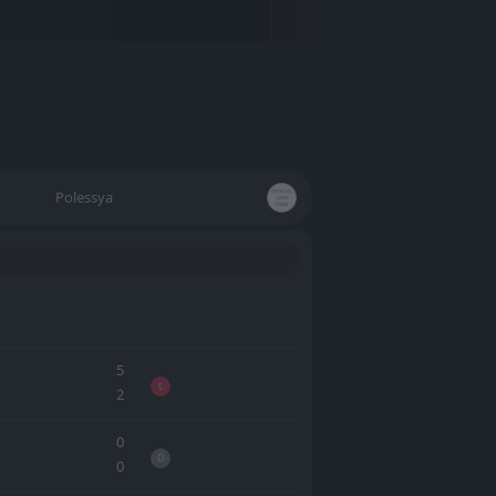
Polessya
5
L
2
0
D
0