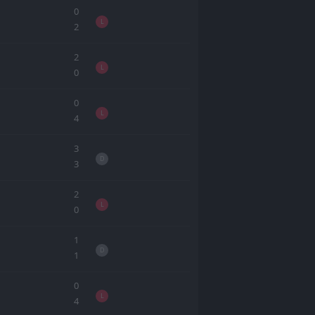
0
L
2
2
L
0
0
L
4
3
D
3
2
L
0
1
D
1
0
L
4