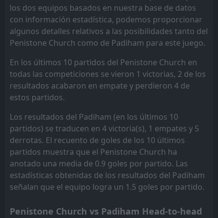
Skelmersdale United
14:00
los dos equipos basados en nuestra base de datos
06
Aug
Padiham
con información estadística, podemos proporcionar
algunos detalles relativos a las posibilidades tanto del
FT
2
Padiham
14:00
L
Penistone Church como de Padiham para este juego.
3
AFC Liverpool
07
Aug
En los últimos 10 partidos del Penistone Church en
FT
1
Northwich Victoria
18:45
L
todas las competiciones se vieron 1 victorias, 2 de los
0
Padiham
01
Sep
resultados acabaron en empate y perdieron 4 de
FT
3
estos partidos.
Marine
18:45
L
0
Padiham
03
Sep
Los resultados del Padiham (en los últimos 10
FT
partidos) se traducen en 4 victoria(s), 1 empates y 5
1
Padiham
14:00
D
1
derrotas. El recuento de goles de los 10 últimos
Marine
24
Aug
partidos muestra que el Penistone Church ha
FT
0
Athersley Recreation
anotado una media de 0.9 goles por partido. Las
14:00
W
4
Padiham
10
Aug
estadísticas obtenidas de los resultados del Padiham
señalan que el equipo logra un 1.5 goles por partido.
FT
0
Padiham
14:00
L
2
Lancaster City
12
Sep
Penistone Church vs Padiham Head-to-head