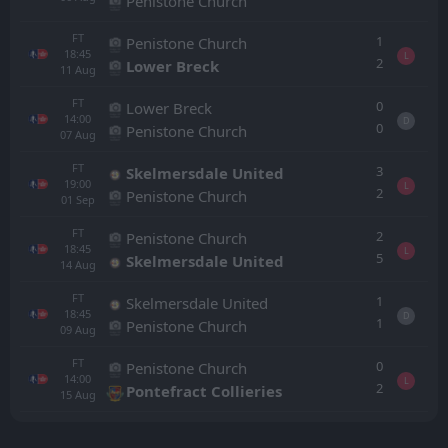
Penistone Church
FT
1
Penistone Church
18:45
L
2
Lower Breck
11
Aug
FT
0
Lower Breck
14:00
D
0
Penistone Church
07
Aug
FT
3
Skelmersdale United
19:00
L
2
Penistone Church
01
Sep
FT
2
Penistone Church
18:45
L
5
Skelmersdale United
14
Aug
FT
1
Skelmersdale United
18:45
D
1
Penistone Church
09
Aug
FT
0
Penistone Church
14:00
L
2
Pontefract Collieries
15
Aug