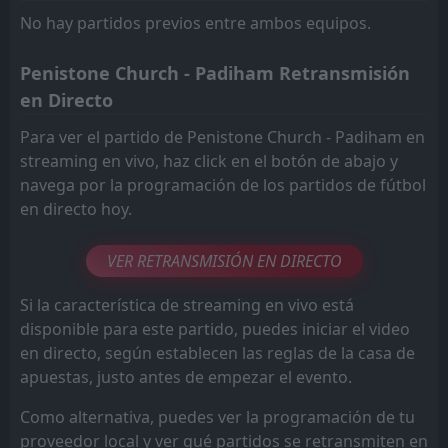
FT
0
Silsden
No hay partidos previos entre ambos equipos.
14:00
W
2
Padiham
29
Aug
Penistone Church - Padiham Retransmisión
FT
1
Whickham
14:00
W
2
en Directo
Padiham
16
Aug
Para ver el partido de Penistone Church - Padiham en
streaming en vivo, haz click en el botón de abajo y
navega por la programación de los partidos de fútbol
en directo hoy.
VER RETRANSMISIÓN EN DIRECTO
Si la característica de streaming en vivo está
disponible para este partido, puedes iniciar el video
en directo, según establecen las reglas de la casa de
apuestas, justo antes de empezar el evento.
Como alternativa, puedes ver la programación de tu
proveedor local y ver qué partidos se retransmiten en