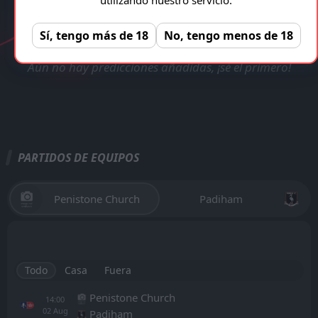
VERIFICADA Y LEGAL!
Penistone Church - Padiham
Registro gratuito, sin anuncios!
REGISTRAR
Sí, tengo más de 18
No, tengo menos de 18
Aún no hay predicciones añadidas, ¡sé el primero!
PARTIDOS DE EQUIPOS
Penistone Church
Padiham
Todo
Casa
Fuera
Penistone Church
14:00
02
Aug
Padiham