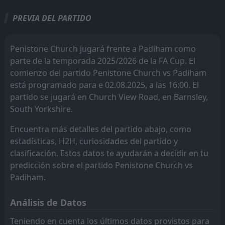
Todo
Casa
Fuera
PREVIA DEL PARTIDO
Congleton Town
14:00
16
Aug
Padiham
Penistone Church jugará frente a Padiham como
parte de la temporada 2025/2026 de la FA Cup. El
Penistone Church
14:00
comienzo del partido Penistone Church vs Padiham
02
Aug
Padiham
está programado para e 02.08.2025, a las 16:00. El
partido se jugará en Church View Road, en Barnsley,
Golcar United
18:45
06
Aug
Padiham
South Yorkshire.
Encuentra más detalles del partido abajo, como
Padiham
14:00
03
Aug
estadísticas, H2H, curiosidades del partido y
Golcar United
clasificación. Estos datos te ayudarán a decidir en tu
Padiham
14:00
predicción sobre el partido Penistone Church vs
19
Aug
Clitheroe
Padiham.
Padiham
14:00
Análisis de Datos
05
Aug
Silsden
Teniendo en cuenta los últimos datos provistos para