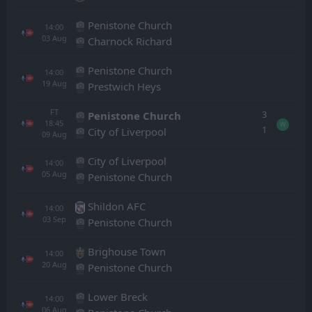
Penistone Church
14:00
03
Aug
Charnock Richard
Penistone Church
14:00
19
Aug
Prestwich Heys
FT
3
Penistone Church
18:45
W
1
City of Liverpool
09
Aug
City of Liverpool
14:00
05
Aug
Penistone Church
Shildon AFC
14:00
03
Sep
Penistone Church
Brighouse Town
14:00
20
Aug
Penistone Church
Lower Breck
14:00
06
Aug