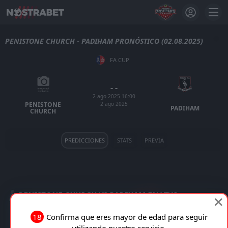
PENISTONE CHURCH - PADIHAM PRONÓSTICO (02.08.2025)
FA CUP
- -
2 ago 2025 16:00
2 ago 2025
PENISTONE
PADIHAM
CHURCH
PREDICCIONES
STATS
PREVIA
PENISTONE CHURCH VS PADIHAM EN VIVO
18
Confirma que eres mayor de edad para seguir
TRANSMISIÓN EN VIVO
utilizando nuestro servicio.