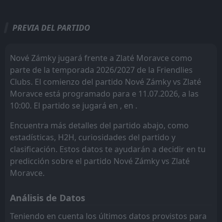
Todo
Casa
Fuera
PREVIA DEL PARTIDO
FT
1
Cracovia Kraków II
15:00
W
3
Zlaté Moravce
18
Jul
Nové Zámky jugará frente a Zlaté Moravce como
parte de la temporada 2026/2027 de la Friendlies
FT
1
Nové Zámky
08:00
D
Clubs. El comienzo del partido Nové Zámky vs Zlaté
1
Zlaté Moravce
11
Jul
Moravce está programado para e 11.07.2026, a las
10:00. El partido se jugará en , en .
Spartak Trnava
CANCELLED
12:00
Zlaté Moravce
09
Jul
Encuentra más detalles del partido abajo, como
FT
estadísticas, H2H, curiosidades del partido y
0
Slovan Duslo Šaľa
08:00
W
8
clasificación. Estos datos te ayudarán a decidir en tu
Zlaté Moravce
04
Jul
predicción sobre el partido Nové Zámky vs Zlaté
FT
5
Zlaté Moravce
Moravce.
08:00
W
3
Baník Prievidza
28
Jun
Análisis de Datos
FT
2
Zlaté Moravce
08:00
W
0
Dukla Banská Bystrica
Teniendo en cuenta los últimos datos provistos para
27
Jun