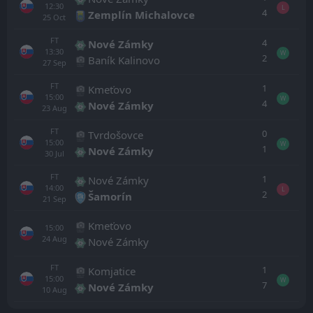
12:30
L
4
Zemplín Michalovce
25
Oct
FT
4
Nové Zámky
13:30
W
2
Baník Kalinovo
27
Sep
FT
1
Kmeťovo
15:00
W
4
Nové Zámky
23
Aug
FT
0
Tvrdošovce
15:00
W
1
Nové Zámky
30
Jul
FT
1
Nové Zámky
14:00
L
2
Šamorín
21
Sep
Kmeťovo
15:00
24
Aug
Nové Zámky
FT
1
Komjatice
15:00
W
7
Nové Zámky
10
Aug