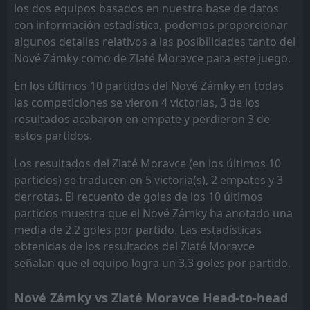
los dos equipos basados en nuestra base de datos
FT
1
Tatran Cementáreň Ladce
con información estadística, podemos proporcionar
15:00
W
5
Zlaté Moravce
26
Jun
algunos detalles relativos a las posibilidades tanto del
Nové Zámky como de Zlaté Moravce para este juego.
FT
3
Zbrojovka Brno II
11:30
L
2
Zlaté Moravce
14
Feb
En los últimos 10 partidos del Nové Zámky en todas
las competiciones se vieron 4 victorias, 3 de los
FT
2
Zlaté Moravce
13:30
L
resultados acabaron en empate y perdieron 3 de
3
Komárno
31
Jan
estos partidos.
Dunajska Streda
CANCELLED
13:00
Los resultados del Zlaté Moravce (en los últimos 10
Zlaté Moravce
31
Jan
partidos) se traducen en 5 victoria(s), 2 empates y 3
FT
derrotas. El recuento de goles de los 10 últimos
3
Vlašim
12:15
D
3
partidos muestra que el Nové Zámky ha anotado una
Zlaté Moravce
10
Dec
media de 2.2 goles por partido. Las estadísticas
FT
2
Zlaté Moravce
obtenidas de los resultados del Zlaté Moravce
16:00
L
4
FK Košice
22
Oct
señalan que el equipo logra un 3.3 goles por partido.
FT
0
Baník Kalinovo
14:30
Nové Zámky vs Zlaté Moravce Head-to-head
W
7
Zlaté Moravce
09
Sep