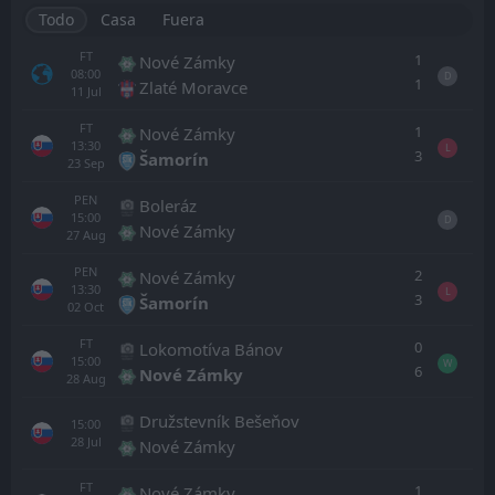
Todo
Casa
Fuera
FT
1
Nové Zámky
08:00
D
1
Zlaté Moravce
11
Jul
FT
1
Nové Zámky
13:30
L
3
Šamorín
23
Sep
PEN
Boleráz
15:00
D
Nové Zámky
27
Aug
PEN
2
Nové Zámky
13:30
L
3
Šamorín
02
Oct
FT
0
Lokomotíva Bánov
15:00
W
6
Nové Zámky
28
Aug
Družstevník Bešeňov
15:00
28
Jul
Nové Zámky
FT
1
Nové Zámky