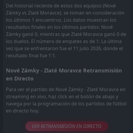
Del historial reciente de estos dos equipos (Nové
FT
0
Svaty Peter
Zámky vs Zlaté Moravce), se toman en consideración
15:00
W
6
Zlaté Moravce
27
Aug
los últimos 1 encuentros. Los datos muestran los
resultados finales en los últimos partidos: Nové
FT
1
Skalica
16:00
W
Zámky ganó 0, mientras que Zlaté Moravce ganó 0 de
2
Zlaté Moravce
19
Jul
los duelos. El número de empates es de 1. La última
vez que se enfrentaron fue el 11 julio 2026, donde el
resultado final fue 1:1.
Nové Zámky - Zlaté Moravce Retransmisión
en Directo
Para ver el partido de Nové Zámky - Zlaté Moravce en
streaming en vivo, haz click en el botón de abajo y
navega por la programación de los partidos de fútbol
en directo hoy.
VER RETRANSMISIÓN EN DIRECTO