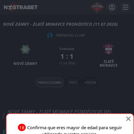
NOVÉ ZÁMKY - ZLATÉ MORAVCE PRONÓSTICO (11.07.2026)
FRIENDLIES CLUBS
Finalizado
1 : 1
ZLATÉ
NOVÉ ZÁMKY
11 jul 2026
MORAVCE
PREDICCIONES
STATS
PREVIA
NOVÉ ZÁMKY - ZLATÉ MORAVCE ESTADÍSTICAS DEL
PARTIDO
18
Confirma que eres mayor de edad para seguir
Goles
utilizando nuestro servicio.