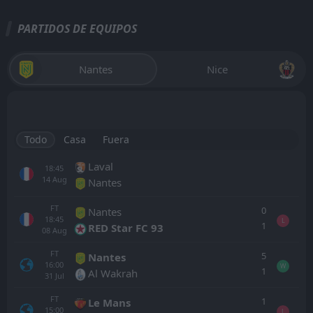
PARTIDOS DE EQUIPOS
Nantes
Nice
Todo
Casa
Fuera
Laval
18:45
14
Aug
Nantes
FT
0
Nantes
18:45
L
1
RED Star FC 93
08
Aug
FT
5
Nantes
16:00
W
1
Al Wakrah
31
Jul
FT
1
Le Mans
15:00
L