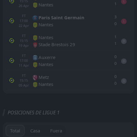
15:15
L
1
Nantes
26
Apr
FT
3
Paris Saint Germain
17:00
L
0
Nantes
22
Apr
FT
1
Nantes
15:15
D
1
Stade Brestois 29
19
Apr
FT
0
Auxerre
17:00
D
0
Nantes
11
Apr
FT
0
Metz
15:15
D
0
Nantes
05
Apr
Todo
Casa
Fuera
POSICIONES DE LIGUE 1
Paris FC
13:00
30
Aug
Nice
Total
Casa
Fuera