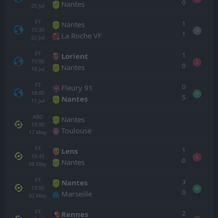
0
Nantes
25
Jul
FT
1
Nantes
15:30
D
1
La Roche VF
22
Jul
FT
1
Lorient
15:00
L
0
Nantes
18
Jul
FT
0
Fleury 91
18:00
W
5
Nantes
11
Jul
ABD
Nantes
19:00
Toulouse
17
May
FT
1
Lens
18:45
L
0
Nantes
08
May
FT
3
Nantes
13:00
W
0
Marseille
02
May
FT
2
Rennes