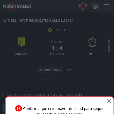
NANTES - NICE PRONÓSTICO (25.01.2026)
LIGUE 1
Finalizado
1 : 4
NANTES
25 ene 2026
NICE
PREDICCIONES
STATS
NANTES - NICE ESTADÍSTICAS DEL PARTIDO
Goles
18
Confirma que eres mayor de edad para seguir
utilizando nuestro servicio.