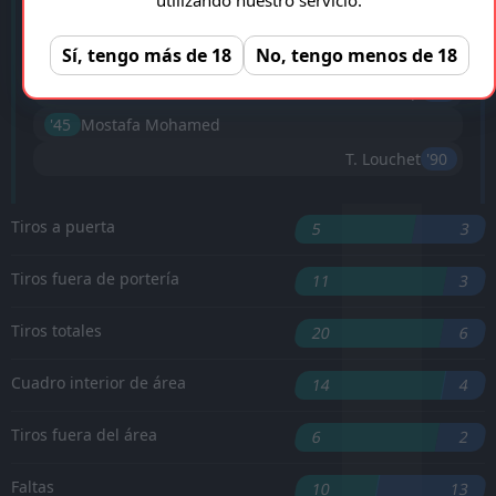
M. Cho
'16 ︎
Sí, tengo más de 18
No, tengo menos de 18
M. Cho
'29 ︎
S. Diop
'40 ︎
'45 ︎
Mostafa Mohamed
T. Louchet
'90 ︎
Tiros a puerta
5
3
Tiros fuera de portería
11
3
Tiros totales
20
6
Cuadro interior de área
14
4
Tiros fuera del área
6
2
Faltas
10
13