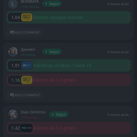
BOMBATA
Seguir
6 meses atrás
+192 Puntos
Ambos equipos marcan
1.64
ADD COMMENT
Даниел
Seguir
6 meses atrás
+0 Puntos
Hándicap asiático: Fuera +0
1.81
Menos de 4,5 goles
1.16
ADD COMMENT
Dian Dimitrov
Seguir
6 meses atrás
-24 Puntos
Menos de 3,5 goles
1.42