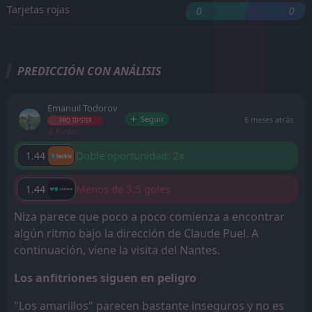
Tarjetas rojas
0
0
PREDICCIÓN CON ANÁLISIS
Emanuil Todorov
Seguir
6 meses atrás
PRO TIPSTER
-6 Puntos
Doble oportunidad: 2x
1.44
Menos de 3,5 goles
1.44
Niza parece que poco a poco comienza a encontrar
algún ritmo bajo la dirección de Claude Puel. A
continuación, viene la visita del Nantes.
Los anfitriones siguen en peligro
"Los amarillos" parecen bastante inseguros y no es