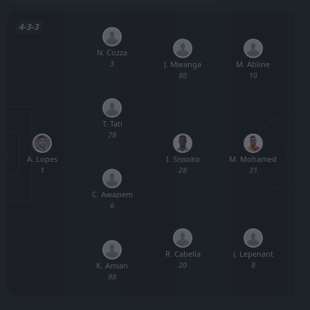
4-3-3
N. Cozza
3
J. Mwanga
M. Abline
80
10
T. Tati
78
A. Lopes
E
I. Sissoko
M. Mohamed
1
28
31
C. Awaziem
6
R. Cabella
J. Lepenant
20
8
K. Amian
98