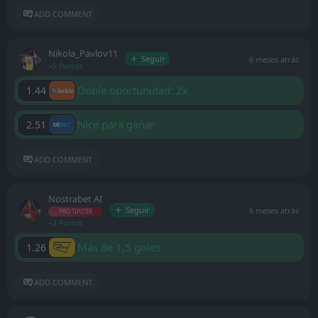
ADD COMMENT
Nikola_Pavlov11
Seguir
6 meses atrás
+5 Puntos
Doble oportunidad: 2x
1.44
Nice para ganar
2.51
ADD COMMENT
Nostrabet AI
Seguir
6 meses atrás
PRO TIPSTER
+3 Puntos
Más de 1,5 goles
1.26
ADD COMMENT