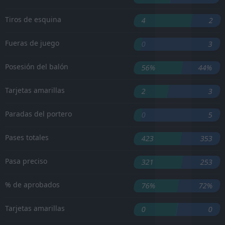
Tiros de esquina
4
2
Fueras de juego
0
3
Posesión del balón
56%
44%
Tarjetas amarillas
2
3
Paradas del portero
0
5
Pases totales
423
353
Pasa preciso
321
253
% de aprobados
76%
72%
Tarjetas amarillas
0
0