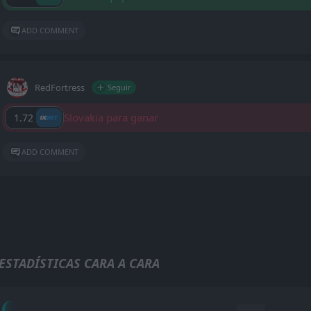
ADD COMMENT
RedFortress
Seguir
Slovakia para ganar
1.72
ADD COMMENT
ESTADÍSTICAS CARA A CARA