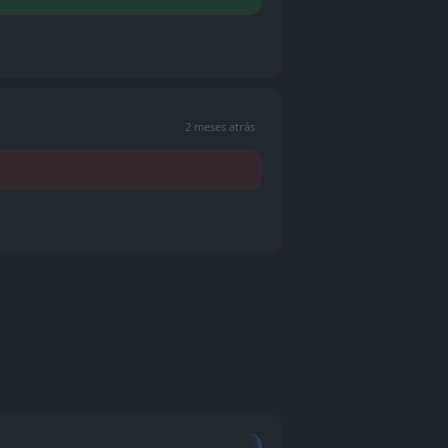
2 meses atrás