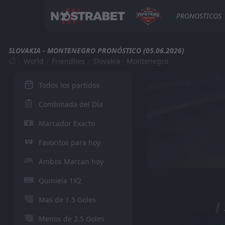
PRONOSTICOS
SLOVAKIA - MONTENEGRO PRONÓSTICO (05.06.2026)
World
Friendlies
Slovakia - Montenegro
Todos los partidos
Combinada del Día
Marcador Exacto
Favoritos para hoy
Ambos Marcan hoy
Quiniela 1X2
Mas de 1.5 Goles
Menos de 2.5 Goles