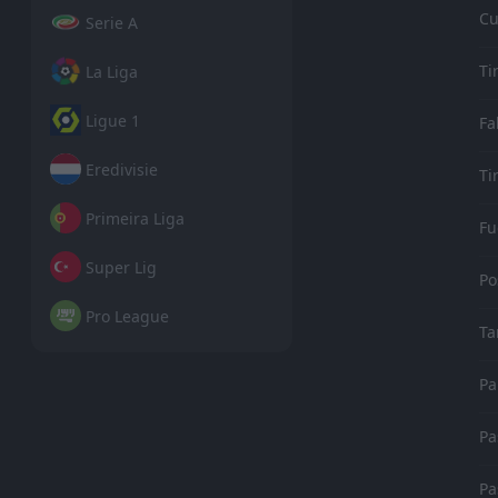
Cu
Serie A
Ti
La Liga
Ligue 1
Fa
Eredivisie
Ti
Primeira Liga
Fu
Super Lig
Po
Pro League
Ta
Pa
Pa
Pa