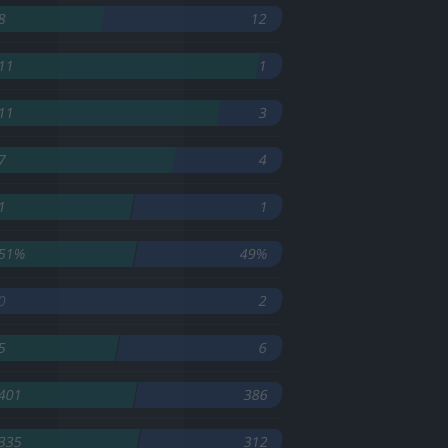
8
12
11
1
11
3
7
4
1
1
51%
49%
0
2
5
6
401
386
335
312