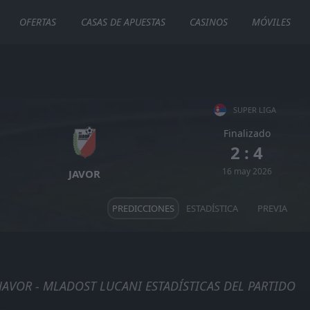
OFERTAS
CASAS DE APUESTAS
CASINOS
MÓVILES
SUPER LIGA
Finalizado
D
D
2 : 4
D
W
W
16 may 2026
JAVOR
PREDICCIONES
ESTADÍSTICA
PREVIA
JAVOR - MLADOST LUCANI ESTADÍSTICAS DEL PARTIDO