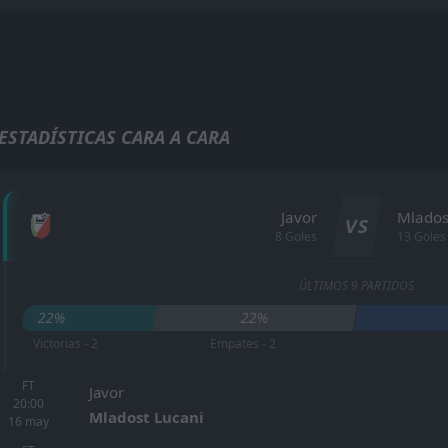
ESTADÍSTICAS CARA A CARA
Javor
Mlados
VS
8 Goles
13 Goles
ÚLTIMOS 9 PARTIDOS
22%
22%
Victorias - 2
Empates - 2
FT
Javor
20:00
Mladost Lucani
16
may