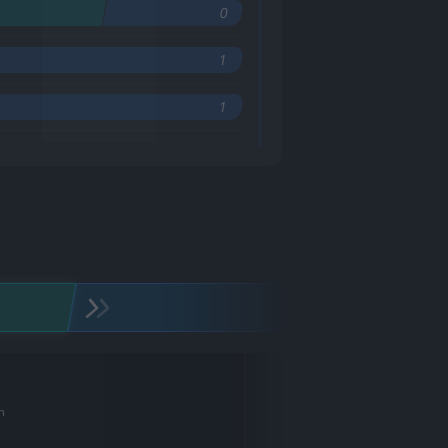
0
1
1
h
J