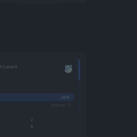
t Lucani
56%
Victorias - 5
2
4