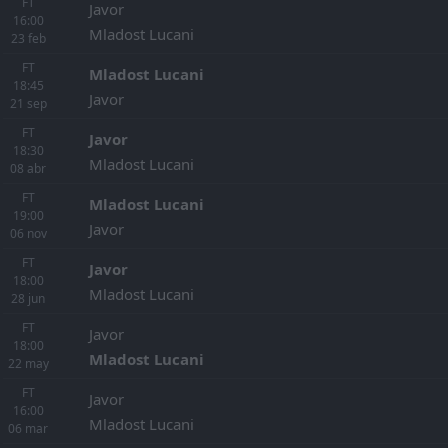
FT
Javor
16:00
Mladost Lucani
23
feb
FT
Mladost Lucani
18:45
Javor
21
sep
FT
Javor
18:30
Mladost Lucani
08
abr
FT
Mladost Lucani
19:00
Javor
06
nov
FT
Javor
18:00
Mladost Lucani
28
jun
FT
Javor
18:00
Mladost Lucani
22
may
FT
Javor
16:00
Mladost Lucani
06
mar