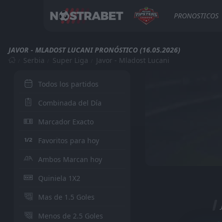
PRONOSTICOS
JAVOR - MLADOST LUCANI PRONÓSTICO (16.05.2026)
Serbia
Super Liga
Javor - Mladost Lucani
Todos los partidos
Combinada del Día
Marcador Exacto
Favoritos para hoy
Ambos Marcan hoy
Quiniela 1X2
Mas de 1.5 Goles
Menos de 2.5 Goles