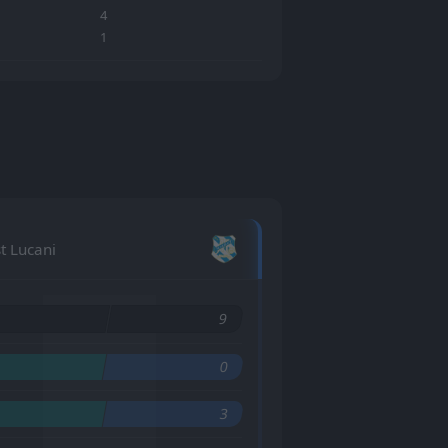
4
1
t Lucani
9
0
3