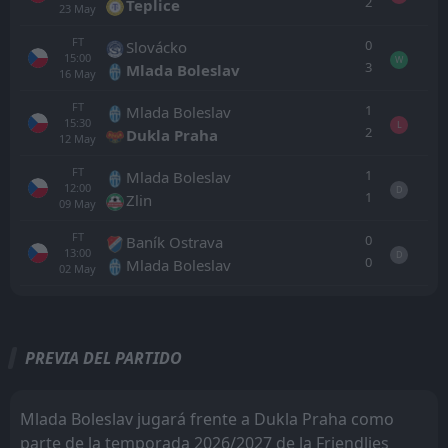
2
Teplice
23
May
FT
0
Slovácko
15:00
W
3
Mlada Boleslav
16
May
FT
1
Mlada Boleslav
15:30
L
2
Dukla Praha
12
May
FT
1
Mlada Boleslav
12:00
D
1
Zlin
09
May
FT
0
Baník Ostrava
13:00
D
0
Mlada Boleslav
02
May
Todo
Casa
Fuera
PREVIA DEL PARTIDO
FT
2
Ústí nad Labem
16:00
D
2
Dukla Praha
17
Jul
Mlada Boleslav jugará frente a Dukla Praha como
parte de la temporada 2026/2027 de la Friendlies
FT
4