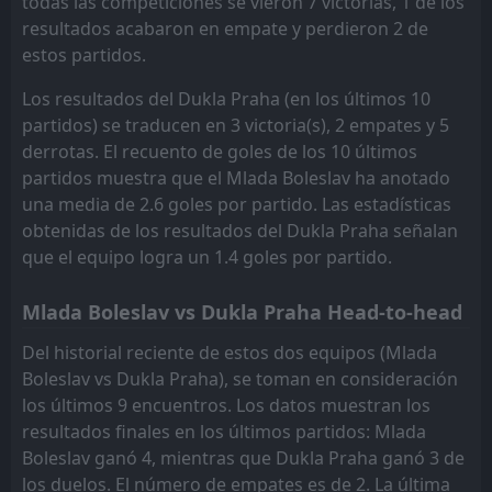
todas las competiciones se vieron 7 victorias, 1 de los
FT
0
Dukla Praha
12:00
L
resultados acabaron en empate y perdieron 2 de
1
Slovácko
09
May
estos partidos.
FT
2
Zlin
13:00
Los resultados del Dukla Praha (en los últimos 10
L
1
Dukla Praha
02
May
partidos) se traducen en 3 victoria(s), 2 empates y 5
FT
derrotas. El recuento de goles de los 10 últimos
1
Slovácko
14:00
W
2
partidos muestra que el Mlada Boleslav ha anotado
Dukla Praha
25
Apr
una media de 2.6 goles por partido. Las estadísticas
FT
1
Dukla Praha
obtenidas de los resultados del Dukla Praha señalan
13:00
L
2
Karviná
18
Apr
que el equipo logra un 1.4 goles por partido.
FT
1
Mlada Boleslav
13:30
Mlada Boleslav vs Dukla Praha Head-to-head
D
1
Dukla Praha
12
Apr
Del historial reciente de estos dos equipos (Mlada
FT
0
Dukla Praha
Boleslav vs Dukla Praha), se toman en consideración
13:00
L
2
Pardubice
04
Apr
los últimos 9 encuentros. Los datos muestran los
resultados finales en los últimos partidos: Mlada
FT
0
Vlašim
10:00
W
Boleslav ganó 4, mientras que Dukla Praha ganó 3 de
1
Dukla Praha
27
Mar
los duelos. El número de empates es de 2. La última