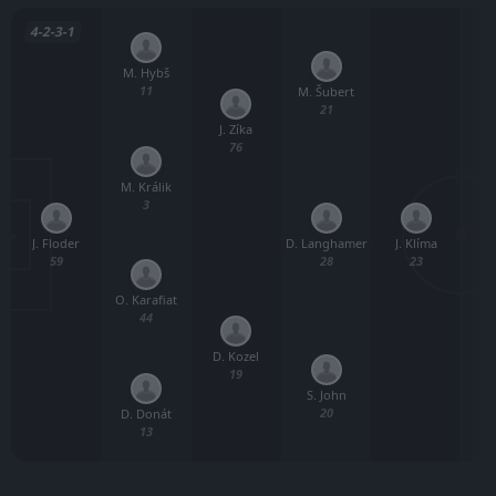
4-2-3-1
M. Hybš
11
M. Šubert
21
J. Zíka
M
76
M. Králik
3
J. Floder
J. Klíma
D. Langhamer
59
23
28
O. Karafiat
44
D. Kozel
D
19
S. John
20
D. Donát
13