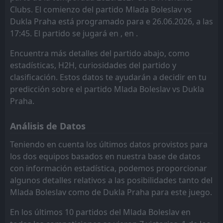
Dukla Praha
09:00
W
Clubs. El comienzo del partido Mlada Boleslav vs
2
Sparta Praha II
11
Jul
Dukla Praha está programado para e 26.06.2026, a las
FT
2
17:45. El partido se jugará en , en .
Slovan Liberec
09:00
D
2
Dukla Praha
04
Jul
Encuentra más detalles del partido abajo, como
FT
estadísticas, H2H, curiosidades del partido y
2
Mlada Boleslav
15:45
L
0
clasificación. Estos datos te ayudarán a decidir en tu
Dukla Praha
26
Jun
predicción sobre el partido Mlada Boleslav vs Dukla
FT
2
Vlašim
Praha.
09:00
W
3
Dukla Praha
20
Jun
Análisis de Datos
FT
0
Dukla Praha
12:00
L
3
Baník Ostrava
Teniendo en cuenta los últimos datos provistos para
23
May
los dos equipos basados en nuestra base de datos
FT
2
Teplice
con información estadística, podemos proporcionar
15:00
L
0
Dukla Praha
16
May
algunos detalles relativos a las posibilidades tanto del
Mlada Boleslav como de Dukla Praha para este juego.
FT
1
Mlada Boleslav
15:30
W
2
Dukla Praha
12
May
En los últimos 10 partidos del Mlada Boleslav en