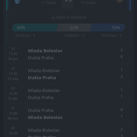
17 Goles
13 Goles
ÚLTIMOS 9 PARTIDOS
44%
22%
33%
Victorias - 4
Empates - 2
Victorias - 3
FT
2
Mlada Boleslav
17:45
0
Dukla Praha
26
jun
FT
1
Mlada Boleslav
17:30
2
Dukla Praha
12
may
FT
1
Mlada Boleslav
15:30
1
Dukla Praha
12
abr
FT
0
Dukla Praha
15:00
1
Mlada Boleslav
08
nov
FT
2
Mlada Boleslav
15:00
3
Dukla Praha