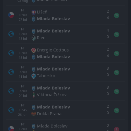
02
Aug
FT
2
Líšeň
16:00
W
4
Mlada Boleslav
27
Jul
FT
4
Mlada Boleslav
12:00
W
0
Ried
18
Jul
FT
2
Energie Cottbus
15:00
W
4
Mlada Boleslav
15
Jul
FT
3
Mlada Boleslav
09:00
W
0
Táborsko
11
Jul
FT
3
Mlada Boleslav
09:00
W
0
Viktoria Žižkov
04
Jul
FT
2
Mlada Boleslav
15:45
W
0
Dukla Praha
26
Jun
FT
0
Mlada Boleslav
12:00
L