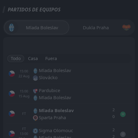
PARTIDOS DE EQUIPOS
Mlada Boleslav
Dukla Praha
Todo
Casa
Fuera
Mlada Boleslav
15:00
22
Aug
Slovácko
Pardubice
15:00
15
Aug
Mlada Boleslav
2
Mlada Boleslav
FT
W
0
Sparta Praha
FT
2
Sigma Olomouc
13:00
D
2
Mlada Boleslav