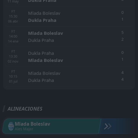
11
may
FT
0
Mlada Boleslav
15:30
1
Dukla Praha
06
abr
FT
5
Mlada Boleslav
14:00
2
Dukla Praha
14
ene
FT
0
Dukla Praha
13:30
1
Mlada Boleslav
02
nov
FT
4
Mlada Boleslav
10:15
4
Dukla Praha
01
jul
ALINEACIONES
Mlada Boleslav
Ales Majer