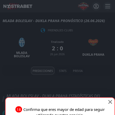
MLADA BOLESLAV - DUKLA PRAHA PRONÓSTICO (26.06.2026)
FRIENDLIES CLUBS
Finalizado
2 : 0
MLADA
26 jun 2026
DUKLA PRAHA
BOLESLAV
PREDICCIONES
STATS
PREVIA
MLADA BOLESLAV - DUKLA PRAHA ESTADÍSTICAS DEL
PARTIDO
18
Confirma que eres mayor de edad para seguir
Goles
utilizando nuestro servicio.