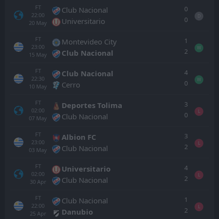
FT
0
Club Nacional
22:00
D
0
Universitario
20
May
FT
1
Montevideo City
23:00
W
2
Club Nacional
15
May
FT
4
Club Nacional
22:30
W
0
Cerro
10
May
FT
3
Deportes Tolima
02:00
L
0
Club Nacional
07
May
FT
3
Albion FC
23:00
L
2
Club Nacional
03
May
FT
4
Universitario
02:00
L
2
Club Nacional
30
Apr
FT
1
Club Nacional
22:00
L
2
Danubio
25
Apr