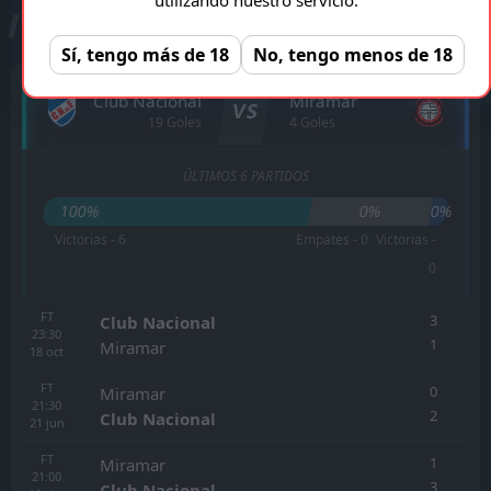
ESTADÍSTICAS CARA A CARA
Sí, tengo más de 18
No, tengo menos de 18
Club Nacional
Miramar
VS
19 Goles
4 Goles
ÚLTIMOS 6 PARTIDOS
100%
0%
0%
Victorias - 6
Empates - 0
Victorias -
0
FT
3
Club Nacional
23:30
1
Miramar
18
oct
FT
0
Miramar
21:30
2
Club Nacional
21
jun
FT
1
Miramar
21:00
3
Club Nacional