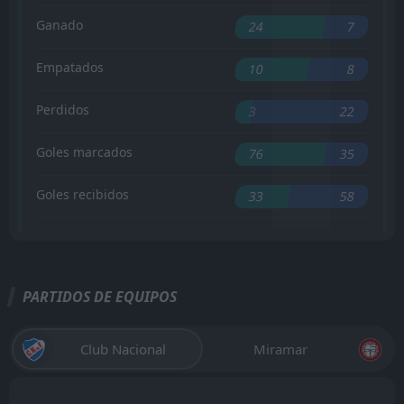
Ganado
24
7
Empatados
10
8
Perdidos
3
22
Goles marcados
76
35
Goles recibidos
33
58
PARTIDOS DE EQUIPOS
Club Nacional
Miramar