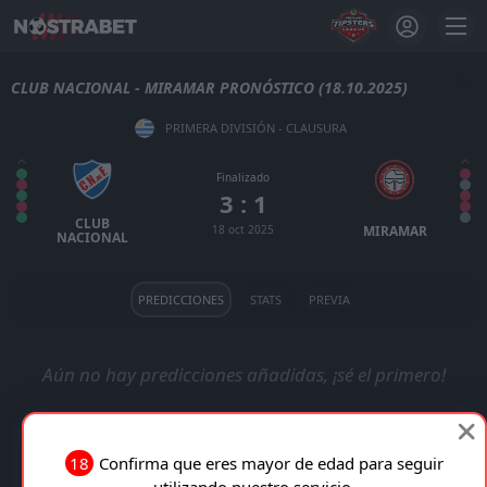
CLUB NACIONAL - MIRAMAR PRONÓSTICO (18.10.2025)
PRIMERA DIVISIÓN - CLAUSURA
Finalizado
3 : 1
CLUB
18 oct 2025
MIRAMAR
NACIONAL
PREDICCIONES
STATS
PREVIA
Aún no hay predicciones añadidas, ¡sé el primero!
18
Confirma que eres mayor de edad para seguir
utilizando nuestro servicio.