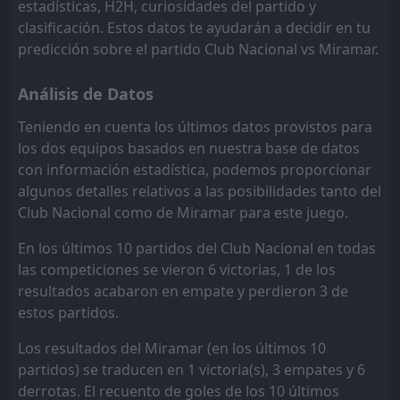
estadísticas, H2H, curiosidades del partido y
Danubio
Boston River
11
6
18
18
6
4
7
8
5
6
25
20
clasificación. Estos datos te ayudarán a decidir en tu
predicción sobre el partido Club Nacional vs Miramar.
Montevideo City
Cerro Largo
8
9
18
18
6
5
6
5
6
8
24
20
Análisis de Datos
Progreso
Cerro
12
10
18
19
7
4
2
6
9
9
23
18
Teniendo en cuenta los últimos datos provistos para
Racing Montevideo
Danubio
11
7
19
19
5
4
7
6
7
9
22
18
los dos equipos basados en nuestra base de datos
Wanderers
Progreso
14
12
18
19
2
3
10
7
6
9
16
16
con información estadística, podemos proporcionar
algunos detalles relativos a las posibilidades tanto del
CA River Plate
Wanderers
15
14
18
19
3
4
5
3
10
12
14
15
Club Nacional como de Miramar para este juego.
Miramar
CA River Plate
16
15
18
19
3
3
5
6
10
10
14
15
En los últimos 10 partidos del Club Nacional en todas
Plaza Colonia
Miramar
13
16
18
19
2
4
5
3
11
12
11
15
las competiciones se vieron 6 victorias, 1 de los
resultados acabaron en empate y perdieron 3 de
estos partidos.
Los resultados del Miramar (en los últimos 10
partidos) se traducen en 1 victoria(s), 3 empates y 6
derrotas. El recuento de goles de los 10 últimos