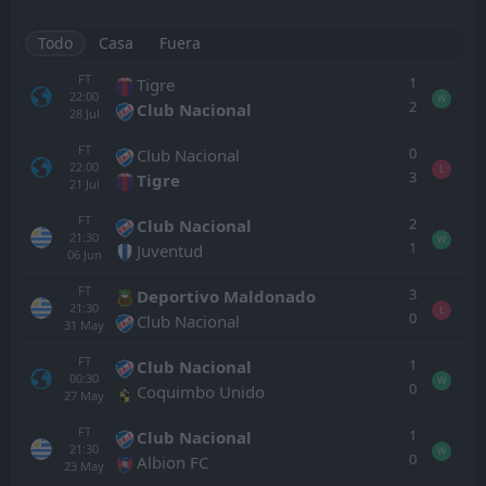
Todo
Casa
Fuera
FT
1
Tigre
22:00
W
2
Club Nacional
28
Jul
FT
0
Club Nacional
22:00
L
3
Tigre
21
Jul
FT
2
Club Nacional
21:30
W
1
Juventud
06
Jun
FT
3
Deportivo Maldonado
21:30
L
0
Club Nacional
31
May
FT
1
Club Nacional
00:30
W
0
Coquimbo Unido
27
May
FT
1
Club Nacional
21:30
W
0
Albion FC
23
May