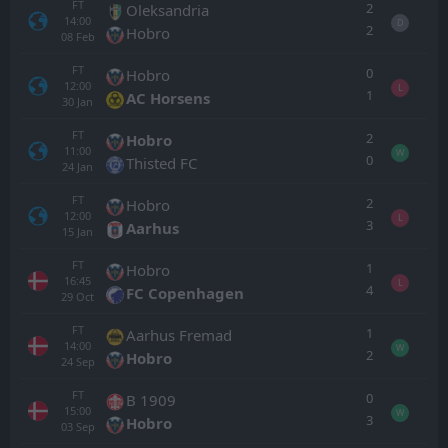
FT
2
Oleksandria
14:00
D
2
Hobro
08
Feb
FT
0
Hobro
12:00
L
1
AC Horsens
30
Jan
FT
2
Hobro
11:00
W
0
Thisted FC
24
Jan
FT
2
Hobro
12:00
L
3
Aarhus
15
Jan
FT
1
Hobro
16:45
L
4
FC Copenhagen
29
Oct
FT
1
Aarhus Fremad
14:00
W
2
Hobro
24
Sep
FT
0
B 1909
15:00
W
3
Hobro
03
Sep