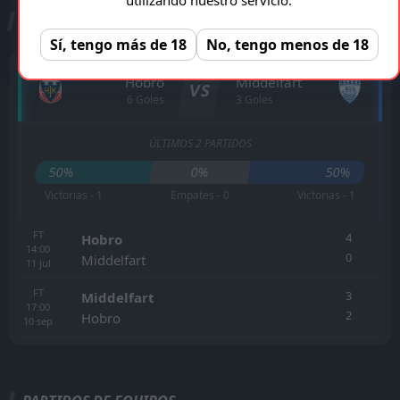
ESTADÍSTICAS CARA A CARA
Sí, tengo más de 18
No, tengo menos de 18
Hobro
Middelfart
VS
6 Goles
3 Goles
ÚLTIMOS 2 PARTIDOS
50%
0%
50%
Victorias - 1
Empates - 0
Victorias - 1
FT
4
Hobro
14:00
0
Middelfart
11
jul
FT
3
Middelfart
17:00
2
Hobro
10
sep