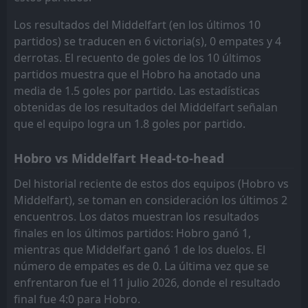
Middelfart
05
Aug
Los resultados del Middelfart (en los últimos 10
FT
3
Middelfart
11:00
partidos) se traducen en 6 victoria(s), 0 empates y 4
W
0
Næsby
01
Mar
derrotas. El recuento de goles de los 10 últimos
FT
partidos muestra que el Hobro ha anotado una
0
Middelfart
12:00
L
1
media de 1.5 goles por partido. Las estadísticas
Hvidovre
15
Feb
obtenidas de los resultados del Middelfart señalan
FT
3
Middelfart
que el equipo logra un 1.8 goles por partido.
17:15
W
1
OKS
04
Feb
Hobro vs Middelfart Head-to-head
VSK Århus
13:30
01
Feb
Middelfart
Del historial reciente de estos dos equipos (Hobro vs
Middelfart), se toman en consideración los últimos 2
FT
3
Esbjerg
encuentros. Los datos muestran los resultados
11:00
L
0
Middelfart
25
Jan
finales en los últimos partidos: Hobro ganó 1,
mientras que Middelfart ganó 1 de los duelos. El
FT
0
Middelfart
16:45
L
número de empates es de 0. La última vez que se
1
Kolding IF
17
Jan
enfrentaron fue el 11 julio 2026, donde el resultado
final fue 4:0 para Hobro.