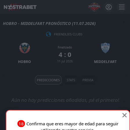
HOBRO - MIDDELFART PRONÓSTICO (11.07.2026)
FRIENDLIES CLUBS
Finalizado
4 : 0
HOBRO
11 jul 2026
MIDDELFART
PREDICCIONES
STATS
PREVIA
Aún no hay predicciones añadidas, ¡sé el primero!
18
Confirma que eres mayor de edad para seguir
utilizando nuestro servicio.