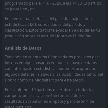
programado para e 11.07.2026, a las 14:00. El partido
FT
4
se jugará en , en .
Hobro
12:00
L
0
Middelfart
11
Jul
Encuentra más detalles del partido abajo, como
FT
estadísticas, H2H, curiosidades del partido y
3
Middelfart
12:30
W
0
clasificación. Estos datos te ayudarán a decidir en tu
Vysočina Jihlava
13
Feb
predicción sobre el partido Hobro vs Middelfart.
FT
0
Middelfart
15:00
L
3
Corvinul Hunedoara
08
Feb
Análisis de Datos
FT
2
Middelfart
Teniendo en cuenta los últimos datos provistos para
13:00
W
1
Esbjerg
los dos equipos basados en nuestra base de datos
31
Jan
con información estadística, podemos proporcionar
FT
8
Silkeborg
algunos detalles relativos a las posibilidades tanto del
11:00
L
2
Middelfart
25
Jan
Hobro como de Middelfart para este juego.
FT
1
Middelfart
En los últimos 10 partidos del Hobro en todas las
15:00
L
2
Silkeborg
03
Sep
competiciones se vieron 4 victorias, 2 de los
resultados acabaron en empate y perdieron 4 de
FT
2
OKS
16:30
W
estos partidos.
3