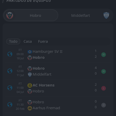
PARTIDOS DE EQUIPOS
Hobro
Middelfart
Todo
Casa
Fuera
FT
1
Hamburger SV II
09:00
W
2
Hobro
18
Jul
FT
4
Hobro
12:00
W
0
Middelfart
11
Jul
FT
2
AC Horsens
11:00
L
0
Hobro
04
Jul
FT
0
Hobro
11:30
D
0
Aarhus Fremad
20
Feb