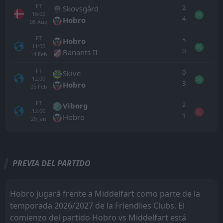
FT
2
Skovsgård
16:00
W
4
Hobro
05
Aug
FT
5
Hobro
11:00
W
0
Banants II
14
Feb
FT
0
Skive
12:00
W
3
Hobro
05
Feb
FT
2
Viborg
12:00
L
1
Hobro
29
Jan
Todo
Casa
Fuera
PREVIA DEL PARTIDO
FT
0
Næsby
09:00
W
1
Middelfart
25
Jul
Hobro jugará frente a Middelfart como parte de la
temporada 2026/2027 de la Friendlies Clubs. El
FT
3
Middelfart
09:00
W
comienzo del partido Hobro vs Middelfart está
0
VSK Århus
18
Jul