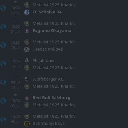
FT
Metalist 1925 Kharkiv
14:00
FC Schalke 04
22
Jul
FT
Metalist 1925 Kharkiv
16:00
Fagiano Okayama
21
Jul
Metalist 1925 Kharkiv
15:30
16
Jul
Hradec Králové
FK Jablonec
15:00
15
Jul
Metalist 1925 Kharkiv
FT
Wolfsberger AC
08:30
Metalist 1925 Kharkiv
10
Jul
FT
Red Bull Salzburg
15:30
Metalist 1925 Kharkiv
09
Jul
Metalist 1925 Kharkiv
14:00
05
Jul
BSC Young Boys