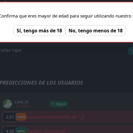
Goles
Confirma que eres mayor de edad para seguir utilizando nuestro s
'78 ︎
D. Antyukh
Sí, tengo más de 18
No, tengo menos de 18
rjetas amarillas
rjetas rojas
PREDICCIONES DE LOS USUARIOS
Leidi_Di
Seguir
-30 Puntos
Equipo visitante/Más de 1,5
2.61
Equipo visitante/Sí
4.50