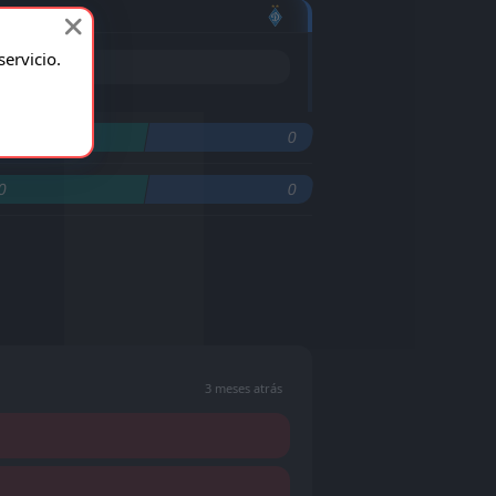
ervicio.
0
0
0
0
3 meses atrás