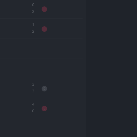
0
L
2
1
L
2
3
D
3
4
L
0