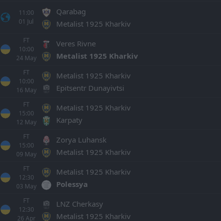
Qarabag
11:00
01
Jul
Metalist 1925 Kharkiv
FT
Veres Rivne
10:00
Metalist 1925 Kharkiv
24
May
FT
Metalist 1925 Kharkiv
10:00
Epitsentr Dunayivtsi
16
May
FT
Metalist 1925 Kharkiv
15:00
Karpaty
12
May
FT
Zorya Luhansk
15:00
Metalist 1925 Kharkiv
09
May
FT
Metalist 1925 Kharkiv
12:30
Polessya
03
May
FT
LNZ Cherkasy
12:30
Metalist 1925 Kharkiv
26
Apr