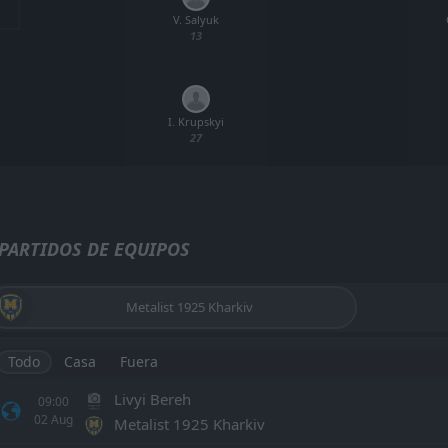
V. Salyuk
13
I. Krupskyi
27
PARTIDOS DE EQUIPOS
Metalist 1925 Kharkiv
Todo
Casa
Fuera
Livyi Bereh
09:00
02
Aug
Metalist 1925 Kharkiv