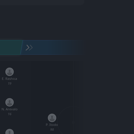
E. Rashica
N. 
19
N. Arevalo
M. S
16
P. Itodo
E. Guerrero
98
39