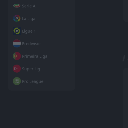
Serie A
La Liga
Ligue 1
Eredivisie
Primeira Liga
Super Lig
Pro League