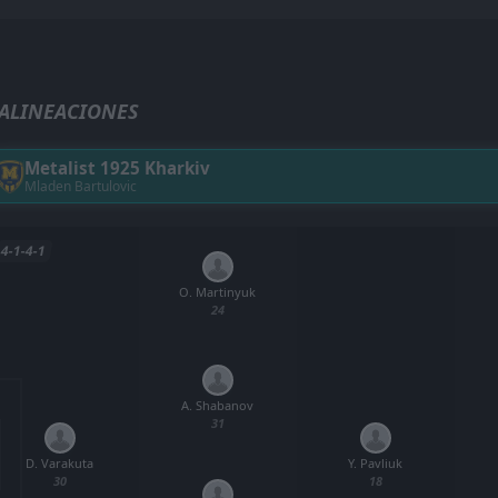
ALINEACIONES
Metalist 1925 Kharkiv
Mladen Bartulovic
4-1-4-1
O. Martinyuk
24
A. Shabanov
31
D. Varakuta
Y. Pavliuk
30
18