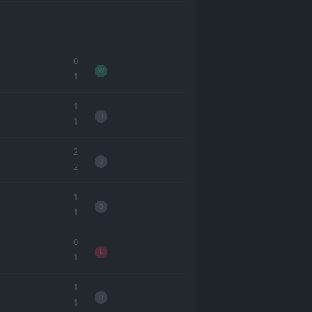
0
W
1
1
D
1
2
D
2
1
D
1
0
L
1
1
D
1