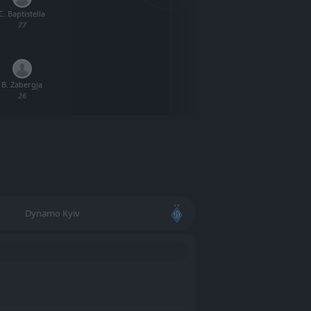
C. Baptistella
M. My
77
B. Zabergja
A. Y
26
Dynamo Kyiv