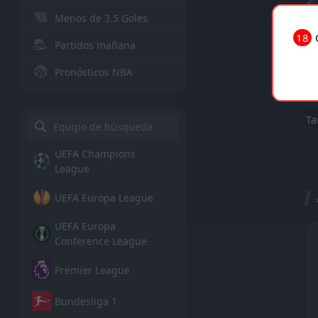
Menos de 3.5 Goles
18
Partidos mañana
Pronósticos NBA
Ta
Ta
UEFA Champions
League
UEFA Europa League
UEFA Europa
Conference League
Premier League
Bundesliga 1