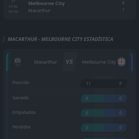
FT
6
Melbourne City
07:00
1
Macarthur
04
feb
MACARTHUR - MELBOURNE CITY ESTADÍSTICA
VS
Macarthur
Melbourne City
Posición
11
9
Ganado
0
0
Empatados
0
0
Perdidos
0
0