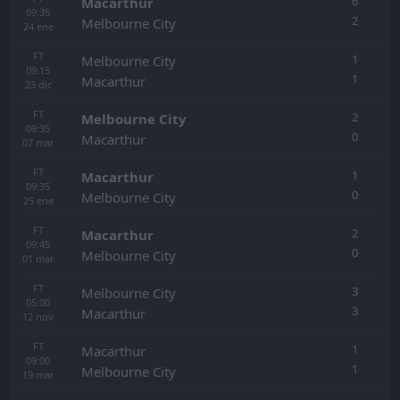
6
Macarthur
09:35
2
Melbourne City
24
ene
FT
1
Melbourne City
09:15
1
Macarthur
23
dic
FT
2
Melbourne City
09:35
0
Macarthur
07
mar
FT
1
Macarthur
09:35
0
Melbourne City
25
ene
FT
2
Macarthur
09:45
0
Melbourne City
01
mar
FT
3
Melbourne City
05:00
3
Macarthur
12
nov
FT
1
Macarthur
09:00
1
Melbourne City
19
mar