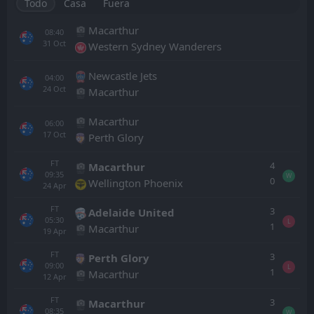
Todo
Casa
Fuera
Macarthur
08:40
31
Oct
Western Sydney Wanderers
Newcastle Jets
04:00
24
Oct
Macarthur
Macarthur
06:00
17
Oct
Perth Glory
FT
4
Macarthur
09:35
W
0
Wellington Phoenix
24
Apr
FT
3
Adelaide United
05:30
L
1
Macarthur
19
Apr
FT
3
Perth Glory
09:00
L
1
Macarthur
12
Apr
FT
3
Macarthur
08:35
W