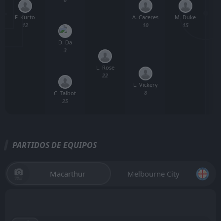
F. Kurto
M. Duke
A. Caceres
M
12
15
10
D. Da
3
L. Rose
22
L. Vickery
B
8
C. Talbot
25
PARTIDOS DE EQUIPOS
Macarthur
Melbourne City