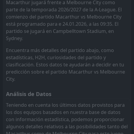
Macarthur jugará frente a Melbourne City como
FT
0
Sydney
Perth Glory
Perth Glory
4
4
0
0
0
0
0
0
0
0
0
0
parte de la temporada 2026/2027 de la A-League. El
08:00
W
1
Melbourne City
17
Mar
comienzo del partido Macarthur vs Melbourne City
Brisbane Roar
Brisbane Roar
5
5
0
0
0
0
0
0
0
0
0
0
está programado para e 24.01.2026, a las 09:35. El
PEN
4
Buriram United
12:15
Sydney
Sydney
6
6
0
0
0
0
0
0
0
0
L
0
0
partido se jugará en Campbelltown Stadium, en
2
Melbourne City
10
Mar
Sydney.
Wellington Phoenix
Wellington Phoenix
7
7
0
0
0
0
0
0
0
0
0
0
FT
1
Melbourne City
07:45
D
Encuentra más detalles del partido abajo, como
1
Buriram United
Melbourne Victory
Melbourne Victory
8
8
0
0
0
0
0
0
0
0
0
0
03
Mar
estadísticas, H2H, curiosidades del partido y
FT
Melbourne City
Melbourne City
3
Auckland
9
9
0
0
0
0
0
0
0
0
0
0
clasificación. Estos datos te ayudarán a decidir en tu
04:00
L
0
Melbourne City
predicción sobre el partido Macarthur vs Melbourne
28
Feb
Western Sydney Wanderers
Western Sydney Wanderers
10
10
0
0
0
0
0
0
0
0
0
0
City.
Macarthur
Macarthur
11
11
0
0
0
0
0
0
0
0
0
0
Análisis de Datos
Auckland
Auckland
12
12
0
0
0
0
0
0
0
0
0
0
Teniendo en cuenta los últimos datos provistos para
los dos equipos basados en nuestra base de datos
con información estadística, podemos proporcionar
algunos detalles relativos a las posibilidades tanto del
Macarthur como de Melbourne City para este juego.