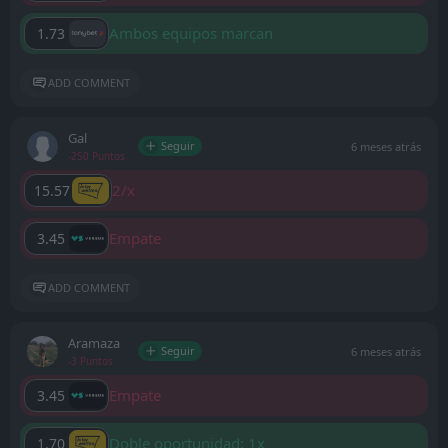
Ambos equipos marcan
1.73
ADD COMMENT
Gal
Seguir
6 meses atrás
-250 Puntos
2/x
15.57
Empate
3.45
ADD COMMENT
Aramaza
Seguir
6 meses atrás
-3 Puntos
Empate
3.45
Doble oportunidad: 1x
1.70