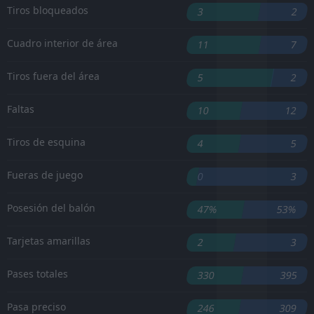
Tiros bloqueados
3
2
Cuadro interior de área
11
7
Tiros fuera del área
5
2
Faltas
10
12
Tiros de esquina
4
5
Fueras de juego
0
3
Posesión del balón
47%
53%
Tarjetas amarillas
2
3
Pases totales
330
395
Pasa preciso
246
309