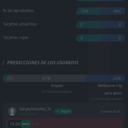
% de aprobados
75%
78%
Tarjetas amarillas
0
0
Tarjetas rojas
0
0
PREDICCIONES DE LOS USUARIOS
0%
67%
33%
Empate
Melbourne City
(2) Pronosticadores
para ganar
(1) Pronosticadores
SergeyMaeshki_76
Seguir
6 meses atrás
+13 Puntos
1/x
15.00