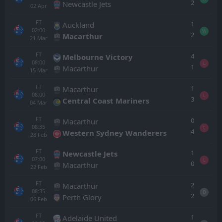
2
Newcastle Jets
02
Apr
FT
1
Auckland
02:00
W
2
Macarthur
21
Mar
FT
4
Melbourne Victory
08:00
L
1
Macarthur
15
Mar
FT
1
Macarthur
08:00
L
3
Central Coast Mariners
04
Mar
FT
0
Macarthur
08:35
L
4
Western Sydney Wanderers
28
Feb
FT
1
Newcastle Jets
07:00
L
0
Macarthur
22
Feb
FT
2
Macarthur
08:35
D
2
Perth Glory
06
Feb
FT
1
Adelaide United