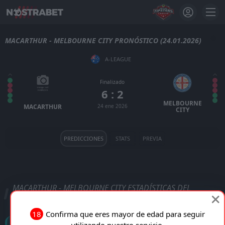
MACARTHUR - MELBOURNE CITY PRONÓSTICO (24.01.2026)
A-LEAGUE
Finalizado
6 : 2
MELBOURNE
MACARTHUR
24 ene 2026
CITY
PREDICCIONES
STATS
PREVIA
MACARTHUR - MELBOURNE CITY ESTADÍSTICAS DEL
PARTIDO
18
Confirma que eres mayor de edad para seguir
Goles
utilizando nuestro servicio.