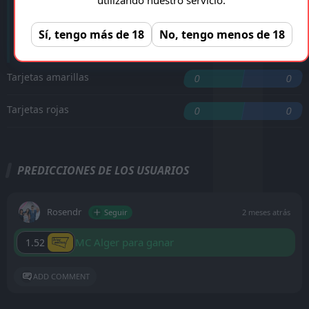
'18 ︎
M. Bangoura
Sí, tengo más de 18
No, tengo menos de 18
'87 ︎
S. Bayazid
Tarjetas amarillas
0
0
Tarjetas rojas
0
0
PREDICCIONES DE LOS USUARIOS
Rosendr
Seguir
2 meses atrás
MC Alger para ganar
1.52
ADD COMMENT