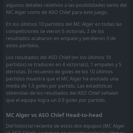
ASO Chlef
MB Rouisset
13
12
15
15
7
1
2
4
10
6
23
7
algunos detalles relativos a las posibilidades tanto del
MC Alger como de ASO Chlef para este juego.
Paradou AC
Paradou AC
14
14
15
15
5
2
2
1
12
8
17
7
En los últimos 10 partidos del MC Alger en todas las
Mostaganem
El Bayadh
15
16
15
15
4
0
5
5
10
6
17
5
competiciones se vieron 5 victorias, 2 de los
El Bayadh
Mostaganem
16
15
15
15
2
0
6
2
13
7
12
2
resultados acabaron en empate y perdieron 3 de
estos partidos.
Los resultados del ASO Chlef (en los últimos 10
partidos) se traducen en 4 victoria(s), 1 empates y 5
derrotas. El recuento de goles de los 10 últimos
partidos muestra que el MC Alger ha anotado una
media de 1.5 goles por partido. Las estadísticas
obtenidas de los resultados del ASO Chlef señalan
que el equipo logra un 0.9 goles por partido.
MC Alger vs ASO Chlef Head-to-head
Del historial reciente de estos dos equipos (MC Alger
vs ASO Chlef), se toman en consideración los últimos