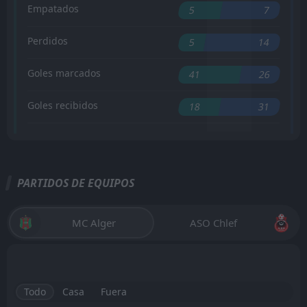
Empatados
5
7
Perdidos
5
14
Goles marcados
41
26
Goles recibidos
18
31
PARTIDOS DE EQUIPOS
MC Alger
ASO Chlef
Todo
Casa
Fuera