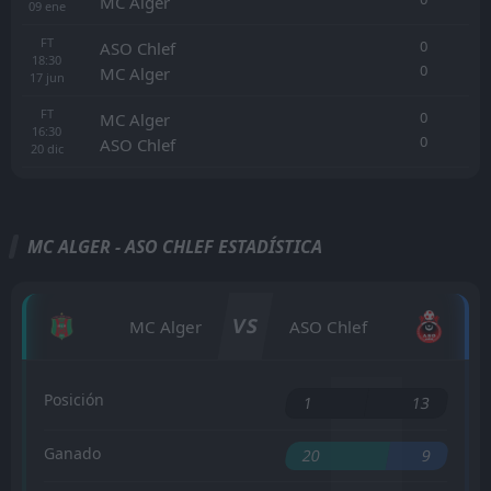
MC Alger
09
ene
FT
0
ASO Chlef
18:30
0
MC Alger
17
jun
FT
0
MC Alger
16:30
0
ASO Chlef
20
dic
MC ALGER - ASO CHLEF ESTADÍSTICA
VS
MC Alger
ASO Chlef
Posición
1
13
Ganado
20
9