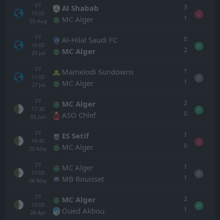
FT
3
Al Shabab
15:00
L
1
MC Alger
03
Aug
FT
0
Al-Hilal Saudi FC
16:00
W
2
MC Alger
29
Jul
FT
1
Mamelodi Sundowns
11:00
D
1
MC Alger
27
Jul
FT
2
MC Alger
17:30
W
0
ASO Chlef
05
Jun
FT
1
ES Setif
16:45
L
0
MC Alger
20
May
FT
1
MC Alger
17:00
D
1
MB Rouisset
08
May
FT
2
MC Alger
19:00
W
1
Oued Akbou
28
Apr