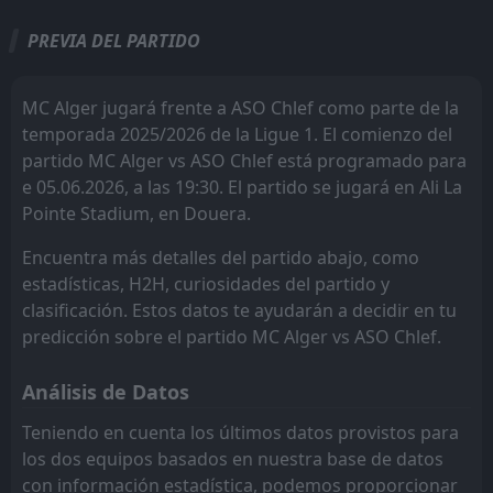
14:00
W
1
ASO Chlef
13
Feb
PREVIA DEL PARTIDO
JS Saoura
CR Belouizdad
2
3
15
15
11
5
2
8
2
2
35
23
FT
0
ASO Chlef
15:00
L
MC Oran
JS Saoura
4
2
15
15
9
5
5
5
1
5
32
20
1
JS Saoura
08
Feb
MC Alger jugará frente a ASO Chlef como parte de la
Oued Akbou
JS Kabylie
6
5
15
15
9
4
4
7
2
4
31
19
FT
2
temporada 2025/2026 de la Ligue 1. El comienzo del
Khenchela
14:00
D
2
ASO Chlef
partido MC Alger vs ASO Chlef está programado para
04
CR Belouizdad
Ben Aknoun
Feb
3
8
15
15
9
4
3
6
3
5
30
18
e 05.06.2026, a las 19:30. El partido se jugará en Ali La
FT
2
ASO Chlef
CS Constantine
MC Oran
9
4
15
15
8
5
6
2
1
8
30
17
Pointe Stadium, en Douera.
15:00
W
0
Paradou AC
23
Jan
ES Setif
USM Alger
11
10
15
15
8
3
6
7
1
5
30
16
Encuentra más detalles del partido abajo, como
estadísticas, H2H, curiosidades del partido y
Khenchela
Khenchela
7
7
15
15
8
4
5
3
2
8
29
15
clasificación. Estos datos te ayudarán a decidir en tu
MB Rouisset
Oued Akbou
12
6
15
15
8
3
5
5
2
7
29
14
predicción sobre el partido MC Alger vs ASO Chlef.
JS Kabylie
CS Constantine
5
9
15
15
7
3
5
4
3
8
26
13
Análisis de Datos
Ben Aknoun
ASO Chlef
13
8
15
15
7
2
4
5
4
8
25
11
Teniendo en cuenta los últimos datos provistos para
los dos equipos basados en nuestra base de datos
USM Alger
ES Setif
10
11
15
15
5
2
8
3
10
2
23
9
con información estadística, podemos proporcionar