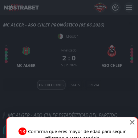
MC ALGER - ASO CHLEF PRONÓSTICO (05.06.2026)
LIGUE 1
Finalizado
2 : 0
MC ALGER
5 jun 2026
ASO CHLEF
PREDICCIONES
STATS
PREVIA
MC ALGER - ASO CHLEF ESTADÍSTICAS DEL PARTIDO
Goles
18
Confirma que eres mayor de edad para seguir
utilizando nuestro servicio.