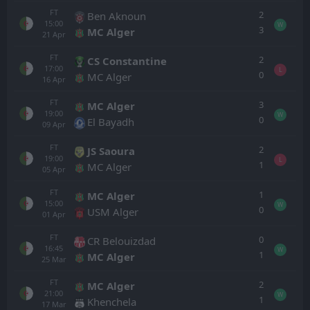
FT
2
Ben Aknoun
15:00
W
3
MC Alger
21
Apr
FT
2
CS Constantine
17:00
L
0
MC Alger
16
Apr
FT
3
MC Alger
19:00
W
0
El Bayadh
09
Apr
FT
2
JS Saoura
19:00
L
1
MC Alger
05
Apr
FT
1
MC Alger
15:00
W
0
USM Alger
01
Apr
FT
0
CR Belouizdad
16:45
W
1
MC Alger
25
Mar
FT
2
MC Alger
21:00
W
1
Khenchela
17
Mar