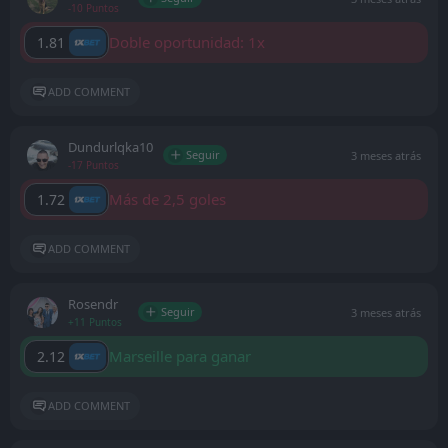
-10 Puntos
Doble oportunidad: 1x
1.81
ADD COMMENT
Dundurlqka10
Seguir
3 meses atrás
-17 Puntos
Más de 2,5 goles
1.72
ADD COMMENT
Rosendr
Seguir
3 meses atrás
+11 Puntos
Marseille para ganar
2.12
ADD COMMENT