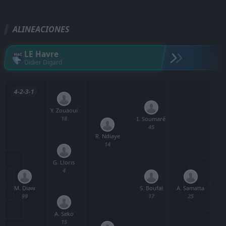
ALINEACIONES
LE Havre
Didier Digard
4-2-3-1
Y. Zouaoui
18
I. Soumaré
45
R. Ndiaye
14
G. Lloris
4
M. Diaw
A. Samatta
A.
S. Boufal
99
25
17
A. Seko
15