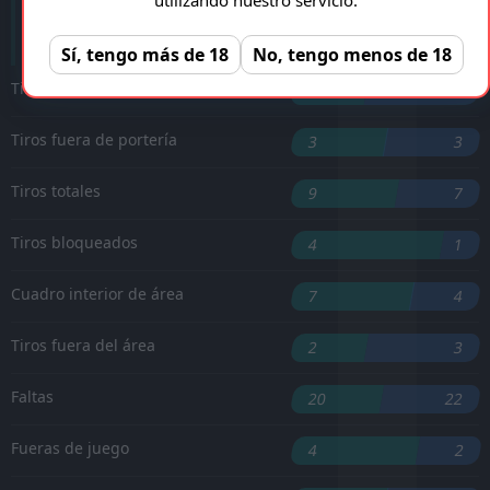
M. Greenwood
'55 ︎
Sí, tengo más de 18
No, tengo menos de 18
Tiros a puerta
2
3
Tiros fuera de portería
3
3
Tiros totales
9
7
Tiros bloqueados
4
1
Cuadro interior de área
7
4
Tiros fuera del área
2
3
Faltas
20
22
Fueras de juego
4
2