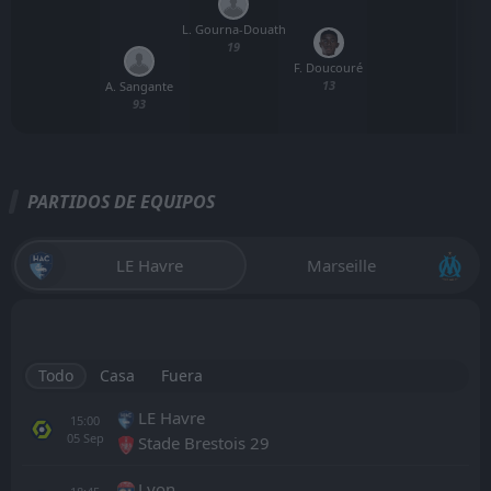
L. Gourna-Douath
19
F. Doucouré
13
A. Sangante
93
PARTIDOS DE EQUIPOS
LE Havre
Marseille
Todo
Casa
Fuera
LE Havre
15:00
05
Sep
Stade Brestois 29
Lyon