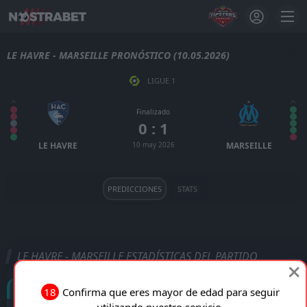
LE HAVRE - MARSEILLE PRONÓSTICO (10.05.2026)
LIGUE 1
Finalizado
0 : 1
LE HAVRE
10 may 2026
MARSEILLE
PREDICCIONES
STATS
LE HAVRE - MARSEILLE ESTADÍSTICAS DEL PARTIDO
Goles
18
Confirma que eres mayor de edad para seguir
utilizando nuestro servicio.