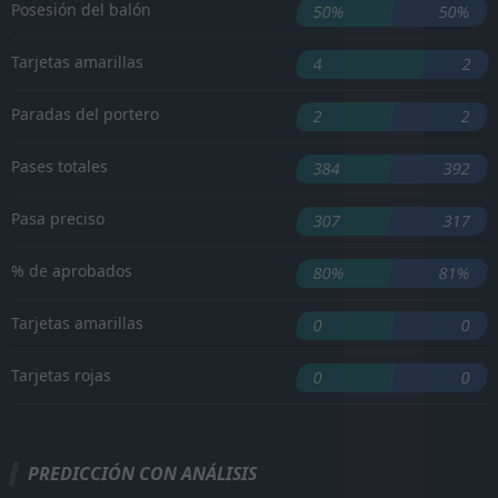
Posesión del balón
50%
50%
Tarjetas amarillas
4
2
Paradas del portero
2
2
Pases totales
384
392
Pasa preciso
307
317
% de aprobados
80%
81%
Tarjetas amarillas
0
0
Tarjetas rojas
0
0
PREDICCIÓN CON ANÁLISIS