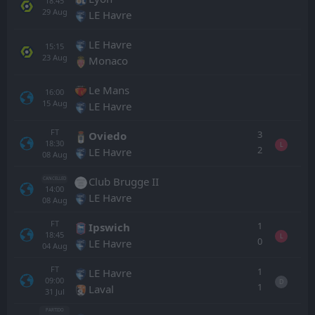
18:45
29
Aug
LE Havre
LE Havre
15:15
23
Aug
Monaco
Le Mans
16:00
15
Aug
LE Havre
FT
3
Oviedo
18:30
L
2
LE Havre
08
Aug
Club Brugge II
CANCELLED
14:00
LE Havre
08
Aug
FT
1
Ipswich
18:45
L
0
LE Havre
04
Aug
FT
1
LE Havre
09:00
D
1
Laval
31
Jul
PARTIDO