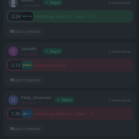
Asenlv
Seguir
2 meses atrás
+273 Puntos
Hándicap asiático: Fuera +1.5
2.24
ADD COMMENT
Sevdalln
Seguir
2 meses atrás
-13 Puntos
Equipo local/Sí
2.12
ADD COMMENT
Petar_Simeonov
Seguir
2 meses atrás
-20 Puntos
Hándicap asiático: Casa -1.5
1.76
ADD COMMENT