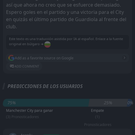
así que ahora no creo que se esfuerce demasiado.
Espero goles en el partido y una victoria para el City
en quizás el último partido de Guardiola al frente del
club.
Este texto es una traducción asistida por IA al español. Enlace a la fuente
original en búlgaro ➔
Add as a favorite source on Google
ADD COMMENT
PREDICCIONES DE LOS USUARIOS
75%
25%
0%
Manchester City para ganar
Empate
(3) Pronosticadores
(1)
Pronosticadores