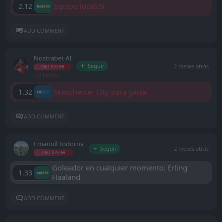
Equipo local/Sí
2.12
ADD COMMENT
Nostrabet AI
Seguir
2 meses atrás
PRO TIPSTER
-10 Puntos
Manchester City para ganar
1.32
ADD COMMENT
Emanuil Todorov
Seguir
2 meses atrás
PRO TIPSTER
Goleador en cualquier momento: Erling
1.33
Haaland
ADD COMMENT