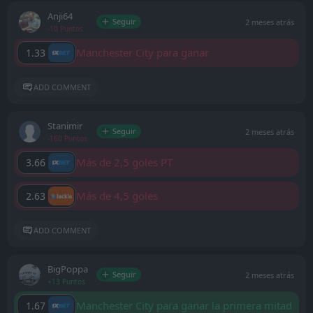
Anji64
Seguir
2 meses atrás
-10 Puntos
Manchester City para ganar
1.33
ADD COMMENT
Stanimir
Seguir
2 meses atrás
-160 Puntos
Más de 2,5 goles PT
3.66
Más de 4,5 goles
2.63
ADD COMMENT
BigPoppa
Seguir
2 meses atrás
+13 Puntos
Manchester City para ganar la primera mitad
1.67