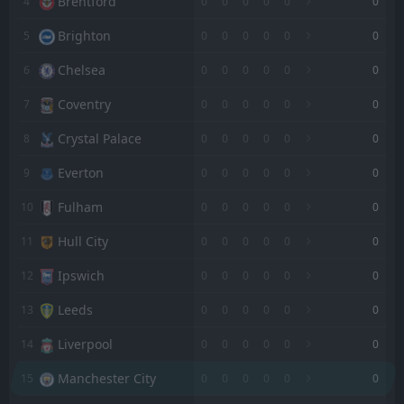
Brentford
4
0
0
0
0
0
0
Brighton
5
0
0
0
0
0
0
Chelsea
6
0
0
0
0
0
0
Coventry
7
0
0
0
0
0
0
Crystal Palace
8
0
0
0
0
0
0
Everton
9
0
0
0
0
0
0
Fulham
10
0
0
0
0
0
0
Hull City
11
0
0
0
0
0
0
Ipswich
12
0
0
0
0
0
0
Leeds
13
0
0
0
0
0
0
Liverpool
14
0
0
0
0
0
0
Manchester City
15
0
0
0
0
0
0