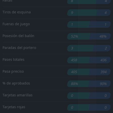
Faltas
8
4
Tiros de esquina
9
4
Fueras de juego
1
1
Posesión del balón
52%
48%
Paradas del portero
3
2
Pases totales
458
436
Pasa preciso
405
394
% de aprobados
88%
90%
Tarjetas amarillas
0
0
Tarjetas rojas
0
0