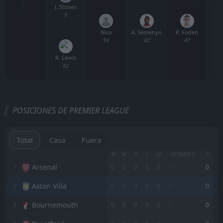
J. Stones
5
Nico
A. Semenyo
P. Foden
14
42
47
R. Lewis
82
POSICIONES DE PREMIER LEAGUE
Total
Casa
Fuera
M
W
D
L
GD
ÚLTIMOS 5
P
Arsenal
1
0
0
0
0
0
0
Aston Villa
2
0
0
0
0
0
0
Bournemouth
3
0
0
0
0
0
0