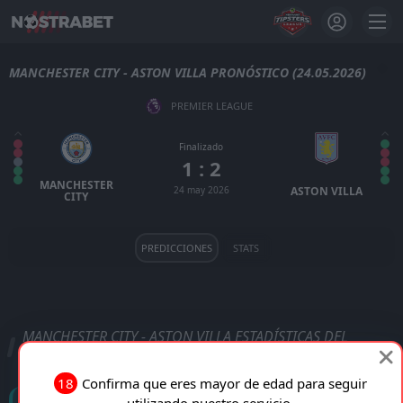
MANCHESTER CITY - ASTON VILLA PRONÓSTICO (24.05.2026)
PREMIER LEAGUE
Finalizado
1 : 2
MANCHESTER
24 may 2026
ASTON VILLA
CITY
PREDICCIONES
STATS
MANCHESTER CITY - ASTON VILLA ESTADÍSTICAS DEL
PARTIDO
18
Confirma que eres mayor de edad para seguir
Goles
utilizando nuestro servicio.