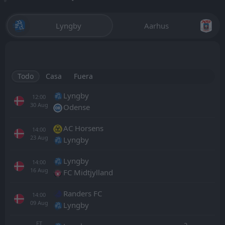
Lyngby
Aarhus
Todo
Casa
Fuera
Lyngby
12:00
30
Aug
Odense
AC Horsens
14:00
23
Aug
Lyngby
Lyngby
14:00
16
Aug
FC Midtjylland
Randers FC
14:00
09
Aug
Lyngby
FT