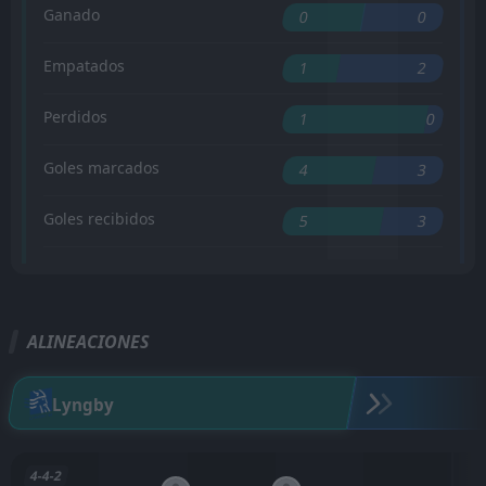
Ganado
0
0
Empatados
1
2
Perdidos
1
0
Goles marcados
4
3
Goles recibidos
5
3
ALINEACIONES
Lyngby
4-4-2