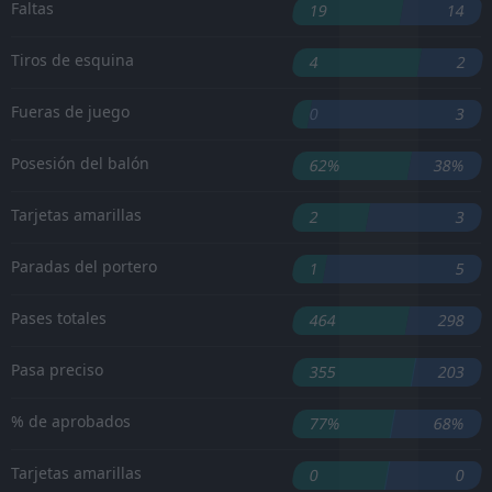
Faltas
19
14
Tiros de esquina
4
2
Fueras de juego
0
3
Posesión del balón
62%
38%
Tarjetas amarillas
2
3
Paradas del portero
1
5
Pases totales
464
298
Pasa preciso
355
203
% de aprobados
77%
68%
Tarjetas amarillas
0
0