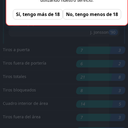
K. Arnstad
'33 ︎
Sí, tengo más de 18
No, tengo menos de 18
'67 ︎
Dani
'88 ︎
F. Gytkjaer
(Penalty)
J. Jonsson
'90 ︎
Tiros a puerta
7
3
Tiros fuera de portería
6
2
Tiros totales
21
8
Tiros bloqueados
8
3
Cuadro interior de área
14
5
Tiros fuera del área
7
3