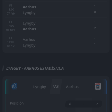
FT
1
Aarhus
18:00
0
Lyngby
07
feb
FT
1
Lyngby
14:00
2
Aarhus
08
nov
FT
1
Aarhus
14:00
1
Lyngby
08
dic
LYNGBY - AARHUS ESTADÍSTICA
VS
Lyngby
Aarhus
Posición
8
7