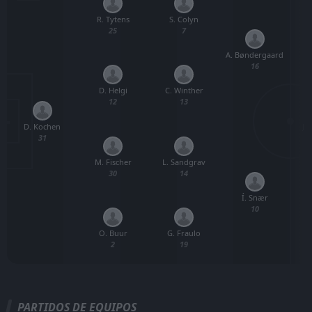
R. Tytens
S. Colyn
25
7
A. Bøndergaard
16
D. Helgi
C. Winther
12
13
D. Kochen
J.
31
M. Fischer
L. Sandgrav
30
14
Í. Snær
10
O. Buur
G. Fraulo
2
19
PARTIDOS DE EQUIPOS