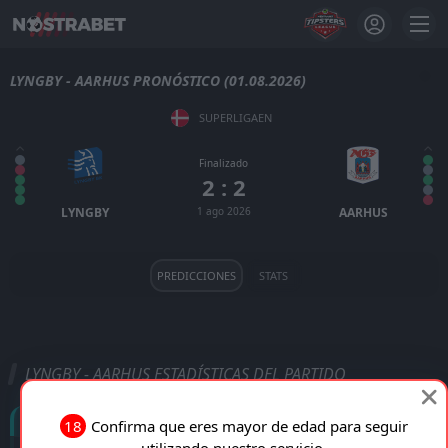
LYNGBY - AARHUS PRONÓSTICO (01.08.2026)
SUPERLIGAEN
Finalizado
2 : 2
LYNGBY
1 ago 2026
AARHUS
PREDICCIONES
STATS
LYNGBY - AARHUS ESTADÍSTICAS DEL PARTIDO
Goles
18
Confirma que eres mayor de edad para seguir
utilizando nuestro servicio.