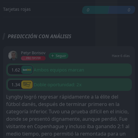
Tarjetas rojas
0
0
PREDICCIÓN CON ANÁLISIS
Petyr Borisov
Seguir
Hace 6 días
PRO TIPSTER
Ambos equipos marcan
1.62
Doble oportunidad: 2x
1.34
Lyngby logró regresar rápidamente a la élite del
fútbol danés, después de terminar primero en la
categoría inferior. Tuvo una prueba difícil en el inicio,
donde se presentó dignamente, aunque perdió. Fue
visitante en Copenhague y incluso iba ganando 2:1 al
medio tiempo, pero permitió la remontada para un