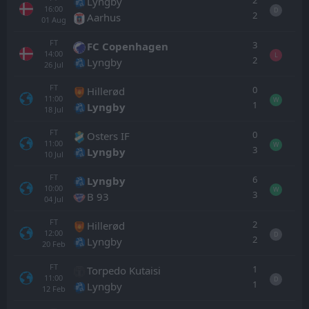
2
Lyngby
16:00
D
2
Aarhus
01
Aug
FT
3
FC Copenhagen
14:00
L
2
Lyngby
26
Jul
FT
0
Hillerød
11:00
W
1
Lyngby
18
Jul
FT
0
Osters IF
11:00
W
3
Lyngby
10
Jul
FT
6
Lyngby
10:00
W
3
B 93
04
Jul
FT
2
Hillerød
12:00
D
2
Lyngby
20
Feb
FT
1
Torpedo Kutaisi
11:00
D
1
Lyngby
12
Feb