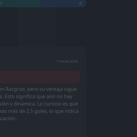
0
0
5 meses atrás
en Razgrad, pero su ventaja sigue
a. Esto significa que aún no hay
sión y dinámica. Lo curioso es que
do más de 2.5 goles, lo que indica
uación.