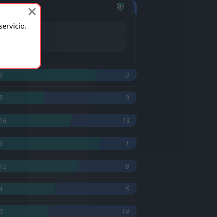
ervicio.
8
3
5
9
16
13
3
1
12
8
4
5
9
14