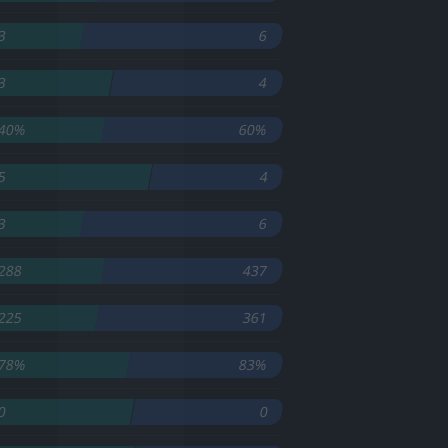
3
6
3
4
40%
60%
5
4
3
6
288
437
225
361
78%
83%
0
0