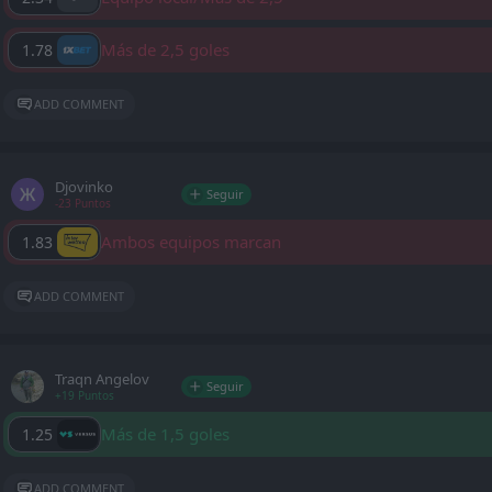
Más de 2,5 goles
1.78
ADD COMMENT
Djovinko
Seguir
-23 Puntos
Ambos equipos marcan
1.83
ADD COMMENT
Traqn Angelov
Seguir
+19 Puntos
Más de 1,5 goles
1.25
ADD COMMENT