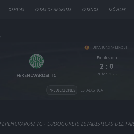
OFERTAS
CASAS DE APUESTAS
CASINOS
MÓVILES
s
UEFA EUROPA LEAGUE
Finalizado
2 : 0
26 feb 2026
FERENCVAROSI TC
PREDICCIONES
ESTADÍSTICA
FERENCVAROSI TC - LUDOGORETS ESTADÍSTICAS DEL PA