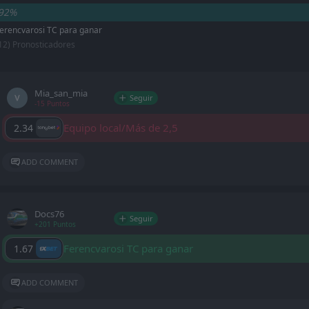
92%
erencvarosi TC para ganar
12) Pronosticadores
Mia_san_mia
Seguir
-15 Puntos
Equipo local/Más de 2,5
2.34
ADD COMMENT
Docs76
Seguir
+201 Puntos
Ferencvarosi TC para ganar
1.67
ADD COMMENT