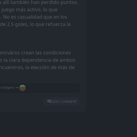
 allí también han perdido puntos.
 juego más activo, lo que
. No es casualidad que en los
e 2.5 goles, lo que refuerza la
rencváros crean las condiciones
o la clara dependencia de ambos
ncuentros, la elección de más de
 en búlgaro ➔
ADD COMMENT