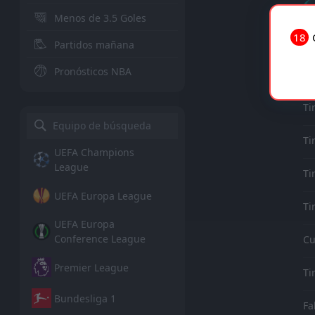
Menos de 3.5 Goles
18
Partidos mañana
Pronósticos NBA
Ti
Ti
UEFA Champions
League
Ti
UEFA Europa League
Ti
UEFA Europa
Conference League
Cu
Premier League
Ti
Bundesliga 1
Fa