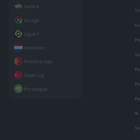
Serie A
Ti
La Liga
Fu
Ligue 1
Po
Eredivisie
Ta
Primeira Liga
Pa
Super Lig
Pa
Pro League
Pa
% 
Ta