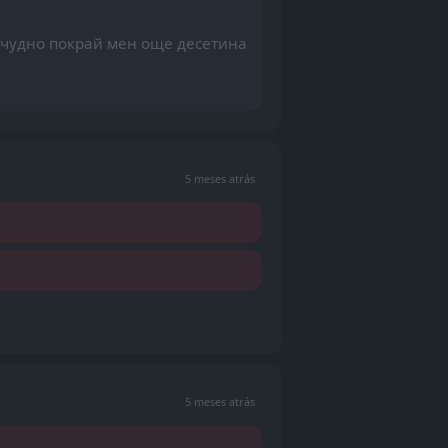
о чудно покрай мен още десетина
5 meses atrás
5 meses atrás