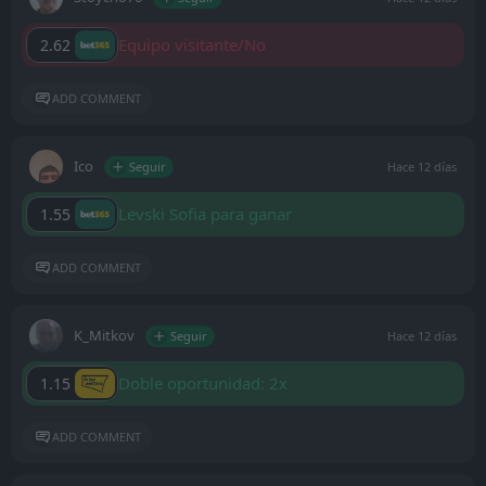
Equipo visitante/No
2.62
ADD COMMENT
Ico
Seguir
Hace 12 días
Levski Sofia para ganar
1.55
ADD COMMENT
K_Mitkov
Seguir
Hace 12 días
Doble oportunidad: 2x
1.15
ADD COMMENT