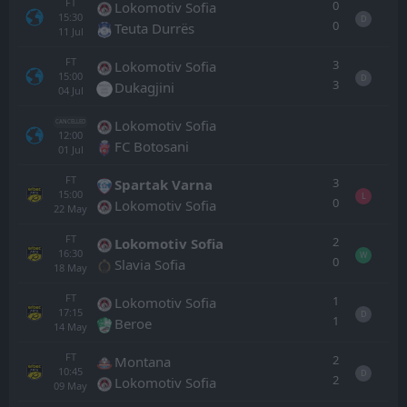
FT
0
Lokomotiv Sofia
15:30
D
0
Teuta Durrës
11
Jul
FT
3
Lokomotiv Sofia
15:00
D
3
Dukagjini
04
Jul
Lokomotiv Sofia
CANCELLED
12:00
FC Botosani
01
Jul
FT
3
Spartak Varna
15:00
L
0
Lokomotiv Sofia
22
May
FT
2
Lokomotiv Sofia
16:30
W
0
Slavia Sofia
18
May
FT
1
Lokomotiv Sofia
17:15
D
1
Beroe
14
May
FT
2
Montana
10:45
D
2
Lokomotiv Sofia
09
May