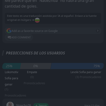
Me parece que en "Nadezhda" no habrá una gran
cantidad de goles.
Este texto es una traducción asistida por IA al español. Enlace a la fuente
original en búlgaro ➔
Add as a favorite source on Google
ADD COMMENT
PREDICCIONES DE LOS USUARIOS
25%
0%
75%
Lokomotiv
Empate
Levski Sofia para ganar
(0)
(3) Pronosticadores
Sofia para
Pronosticadores
ganar
(1)
Pronosticadores
Stoycho76
Seguir
Hace 12 días