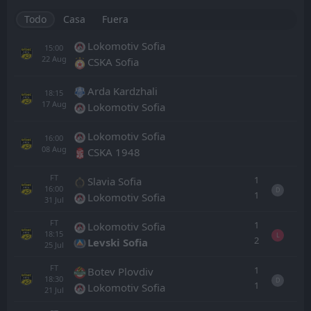
Todo
Casa
Fuera
Lokomotiv Sofia
15:00
22
Aug
CSKA Sofia
Arda Kardzhali
18:15
17
Aug
Lokomotiv Sofia
Lokomotiv Sofia
16:00
08
Aug
CSKA 1948
FT
1
Slavia Sofia
16:00
D
1
Lokomotiv Sofia
31
Jul
FT
1
Lokomotiv Sofia
18:15
L
2
Levski Sofia
25
Jul
FT
1
Botev Plovdiv
18:30
D
1
Lokomotiv Sofia
21
Jul