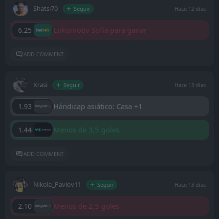
Shatsi70
Seguir
Hace 12 días
Lokomotiv Sofia para ganar
6.25
ADD COMMENT
Krasi
Seguir
Hace 13 días
Hándicap asiático: Casa +1
1.93
Menos de 3,5 goles
1.44
ADD COMMENT
Nikola_Pavlov11
Seguir
Hace 13 días
Menos de 2,5 goles
2.10