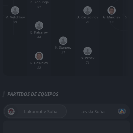
R. Bidounga
91
M. Velichkov
G. Minchev
S. S
D. Kostadinov
99
10
20
B. Katsarov
44
K. Stanoev
31
N. Penev
71
R. Daskalov
22
PARTIDOS DE EQUIPOS
Lokomotiv Sofia
Levski Sofia