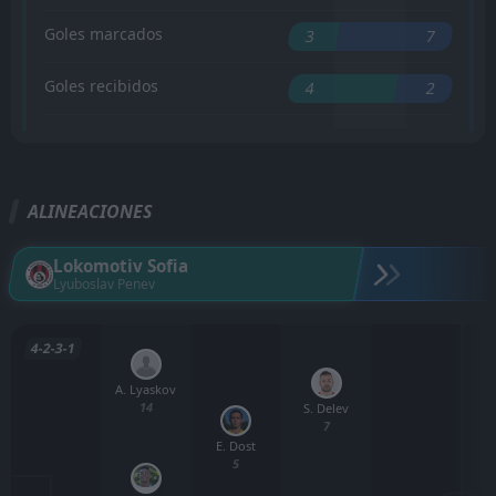
Goles marcados
3
7
Goles recibidos
4
2
ALINEACIONES
Lokomotiv Sofia
Lyuboslav Penev
4-2-3-1
A. Lyaskov
14
S. Delev
7
E. Dost
5