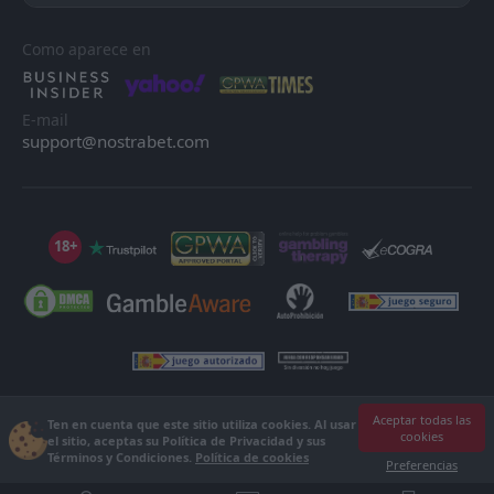
Dunav Ruse
Dunav Ruse
14
14
1
2
0
0
0
0
1
2
0
0
Como aparece en
E-mail
support@nostrabet.com
18+
©2013 - 2026 Nostrabet.com - Todos los derechos reservados. ¡Este sitio
Aceptar todas las
Ten en cuenta que este sitio utiliza cookies. Al usar
cookies
no es apto para menores de 18 años!
el sitio, aceptas su Política de Privacidad y sus
18+ Por favor, ¡juega con responsabilidad!
Términos y Condiciones.
Política de cookies
Preferencias