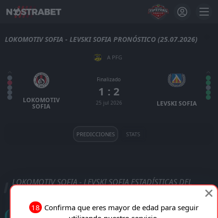
LOKOMOTIV SOFIA - LEVSKI SOFIA PRONÓSTICO (25.07.2026)
A PFG
Finalizado
1 : 2
LOKOMOTIV
25 jul 2026
LEVSKI SOFIA
SOFIA
PREDICCIONES
STATS
LOKOMOTIV SOFIA - LEVSKI SOFIA ESTADÍSTICAS DEL
PARTIDO
18
Confirma que eres mayor de edad para seguir
Goles
utilizando nuestro servicio.