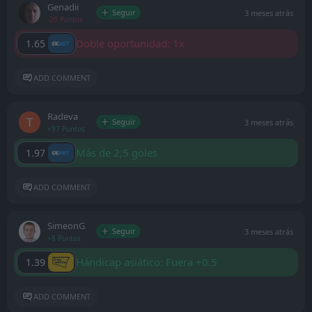
Genadii
Seguir
3 meses atrás
-20 Puntos
Doble oportunidad: 1x
1.65
ADD COMMENT
Radeva
Seguir
3 meses atrás
+97 Puntos
Más de 2,5 goles
1.97
ADD COMMENT
SimeonG
Seguir
3 meses atrás
+8 Puntos
Hándicap asiático: Fuera +0.5
1.39
ADD COMMENT