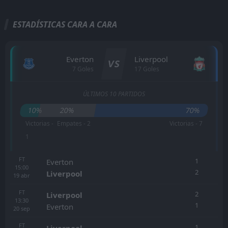
ESTADÍSTICAS CARA A CARA
Everton
Liverpool
VS
7 Goles
17 Goles
ÚLTIMOS 10 PARTIDOS
10%
20%
70%
Victorias -
Empates - 2
Victorias - 7
1
FT
1
Everton
15:00
2
Liverpool
19
abr
FT
2
Liverpool
13:30
1
Everton
20
sep
FT
1
Liverpool