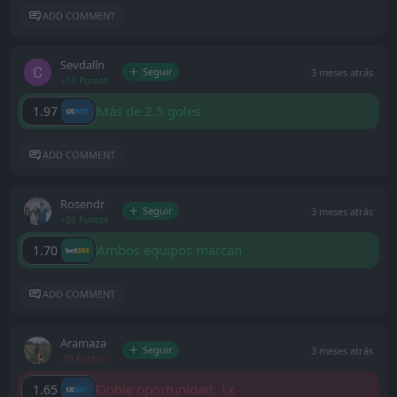
ADD COMMENT
Sevdalln
Seguir
3 meses atrás
+10 Puntos
Más de 2,5 goles
1.97
ADD COMMENT
Rosendr
Seguir
3 meses atrás
+20 Puntos
Ambos equipos marcan
1.70
ADD COMMENT
Aramaza
Seguir
3 meses atrás
-10 Puntos
Doble oportunidad: 1x
1.65