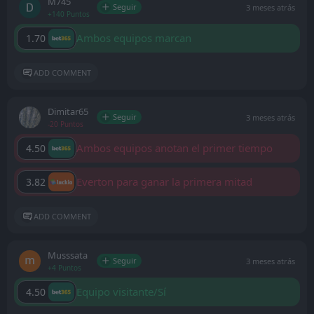
M745
Seguir
3 meses atrás
+140 Puntos
Ambos equipos marcan
1.70
ADD COMMENT
Dimitar65
Seguir
3 meses atrás
-20 Puntos
Ambos equipos anotan el primer tiempo
4.50
Everton para ganar la primera mitad
3.82
ADD COMMENT
Musssata
Seguir
3 meses atrás
+4 Puntos
Equipo visitante/Sí
4.50