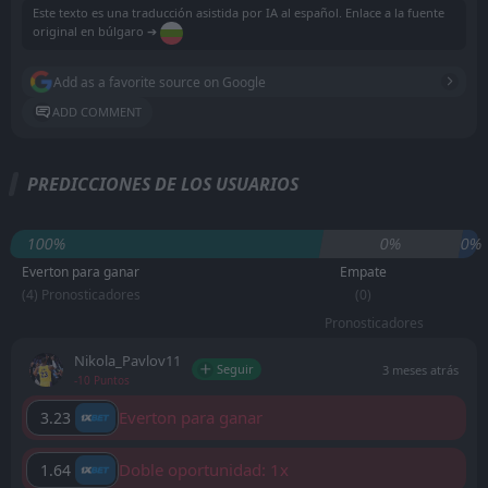
Este texto es una traducción asistida por IA al español. Enlace a la fuente
original en búlgaro ➔
Add as a favorite source on Google
ADD COMMENT
PREDICCIONES DE LOS USUARIOS
100%
0%
0%
Everton para ganar
Empate
(4) Pronosticadores
(0)
Pronosticadores
Nikola_Pavlov11
Seguir
3 meses atrás
-10 Puntos
Everton para ganar
3.23
Doble oportunidad: 1x
1.64