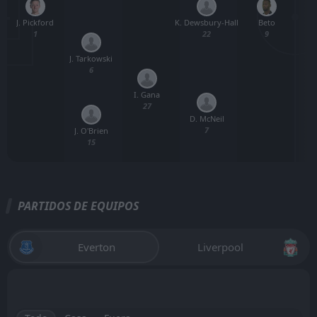
J. Pickford
Beto
A
K. Dewsbury-Hall
1
9
22
J. Tarkowski
6
I. Gana
27
D. McNeil
7
J. O'Brien
15
PARTIDOS DE EQUIPOS
Everton
Liverpool