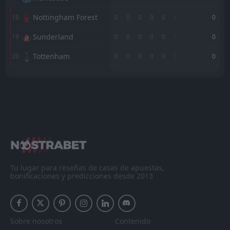
FT
2
Paris Saint Germain
19:00
L
Nottingham Forest
18
0
0
0
0
0
0
0
Liverpool
08
Apr
Sunderland
19
0
0
0
0
0
0
FT
4
Manchester City
11:45
L
0
Liverpool
04
Apr
Tottenham
20
0
0
0
0
0
0
FT
2
Brighton
M
M
W
W
D
D
L
L
P
P
12:30
L
1
Liverpool
21
Arsenal
Arsenal
Mar
1
1
0
0
0
0
0
0
0
0
0
0
FT
4
Liverpool
Ipswich
Ipswich
12
12
0
0
0
0
0
0
0
0
0
0
20:00
W
0
Galatasaray
18
Mar
Sunderland
Sunderland
19
19
0
0
0
0
0
0
0
0
0
0
Nottingham Forest
Nottingham Forest
18
18
0
0
0
0
0
0
0
0
0
0
Newcastle
Newcastle
17
17
0
0
0
0
0
0
0
0
0
0
Tu lugar para reseñas de casas de apuestas,
bonificaciones y predicciones desde 2013
Manchester United
Manchester United
16
16
0
0
0
0
0
0
0
0
0
0
Manchester City
Manchester City
15
15
0
0
0
0
0
0
0
0
0
0
Sobre nosotros
Contenido
Liverpool
Liverpool
14
14
0
0
0
0
0
0
0
0
0
0