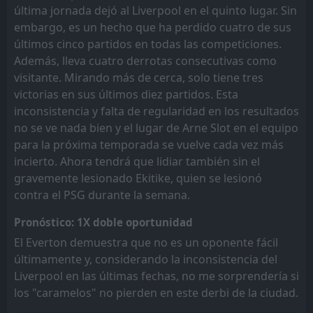
última jornada dejó al Liverpool en el quinto lugar. Sin
embargo, es un hecho que ha perdido cuatro de sus
últimos cinco partidos en todas las competiciones.
Además, lleva cuatro derrotas consecutivas como
visitante. Mirando más de cerca, solo tiene tres
victorias en sus últimos diez partidos. Esta
inconsistencia y falta de regularidad en los resultados
no se ve nada bien y el lugar de Arne Slot en el equipo
para la próxima temporada se vuelve cada vez más
incierto. Ahora tendrá que lidiar también sin el
gravemente lesionado Ekitike, quien se lesionó
contra el PSG durante la semana.
Pronóstico: 1X doble oportunidad
El Everton demuestra que no es un oponente fácil
últimamente y, considerando la inconsistencia del
Liverpool en las últimas fechas, no me sorprendería si
los "caramelos" no pierden en este derbi de la ciudad.