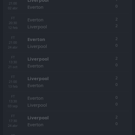
21:00
0
Everton
02
abr
FT
2
Everton
20:30
2
Liverpool
12
feb
FT
2
Everton
21:00
0
Liverpool
24
abr
FT
2
Liverpool
13:30
0
Everton
21
oct
FT
2
Liverpool
21:00
0
Everton
13
feb
FT
0
Everton
13:30
0
Liverpool
03
sep
FT
2
Liverpool
17:30
0
Everton
24
abr