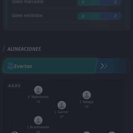
Goles marcados
0
0
Goles recibidos
0
0
ALINEACIONES
Everton
4-2-3-1
V. Mykolenko
16
I. Ndiaye
10
J. Garner
37
J. Branthwaite
32