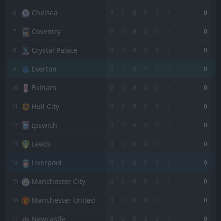
FT
4
Aston Villa
19:00
L
Chelsea
6
0
0
0
0
0
0
2
Liverpool
15
May
Coventry
7
0
0
0
0
0
0
FT
1
Liverpool
11:30
D
1
Chelsea
09
Crystal Palace
May
8
0
0
0
0
0
0
FT
3
Manchester United
Everton
9
0
0
0
0
0
0
14:30
L
2
Liverpool
03
May
Fulham
10
0
0
0
0
0
0
FT
3
Liverpool
14:00
Hull City
11
0
0
0
0
0
0
W
1
Crystal Palace
25
Apr
Ipswich
12
0
0
0
0
0
0
FT
1
Everton
13:00
W
2
Liverpool
Leeds
13
0
0
0
0
0
0
19
Apr
Liverpool
FT
14
0
0
0
0
0
0
0
Liverpool
19:00
L
2
Paris Saint Germain
14
Apr
Manchester City
15
0
0
0
0
0
0
FT
2
Liverpool
Manchester United
16
0
0
0
0
0
0
16:30
W
0
Fulham
11
Apr
Newcastle
17
0
0
0
0
0
0