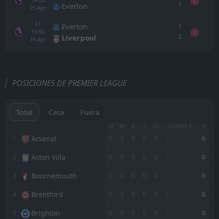
L
1
Everton
25
Apr
FT
1
Everton
13:00
L
2
Liverpool
19
Apr
Todo
Casa
Fuera
POSICIONES DE PREMIER LEAGUE
Liverpool
11:30
29
Aug
Nottingham Forest
Total
Casa
Fuera
Newcastle
M
W
D
L
GD
ÚLTIMOS 5
P
15:30
23
Aug
Liverpool
Arsenal
1
0
0
0
0
0
0
Aston Villa
2
FT
0
0
0
0
0
0
2
Liverpool
13:30
L
3
Monaco
09
Aug
Bournemouth
3
0
0
0
0
0
0
FT
1
Liverpool
Brentford
4
0
0
0
0
0
0
15:00
D
1
Brentford
24
May
Brighton
5
0
0
0
0
0
0