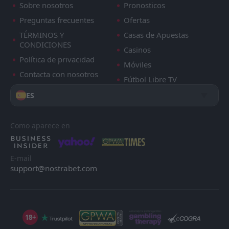
Sobre nosotros
Pronosticos
Leeds
Leeds
13
13
0
0
0
0
0
0
0
0
0
0
Preguntas frecuentes
Ofertas
Hull City
Hull City
TÉRMINOS Y
Casas de Apuestas
11
11
0
0
0
0
0
0
0
0
0
0
CONDICIONES
Casinos
Aston Villa
Aston Villa
2
2
0
0
0
0
0
0
0
0
0
0
Política de privacidad
Móviles
Fulham
Fulham
10
10
0
0
0
0
0
0
0
0
0
0
Contacta con nosotros
Fútbol Libre TV
Everton
Everton
9
9
0
0
0
0
0
0
0
0
0
0
ES
Crystal Palace
Crystal Palace
8
8
0
0
0
0
0
0
0
0
0
0
Como aparece en
Coventry
Coventry
7
7
0
0
0
0
0
0
0
0
0
0
Chelsea
Chelsea
6
6
0
0
0
0
0
0
0
0
0
0
E-mail
support@nostrabet.com
Brighton
Brighton
5
5
0
0
0
0
0
0
0
0
0
0
Brentford
Brentford
4
4
0
0
0
0
0
0
0
0
0
0
Bournemouth
Bournemouth
3
3
0
0
0
0
0
0
0
0
0
0
18+
Tottenham
Tottenham
20
20
0
0
0
0
0
0
0
0
0
0