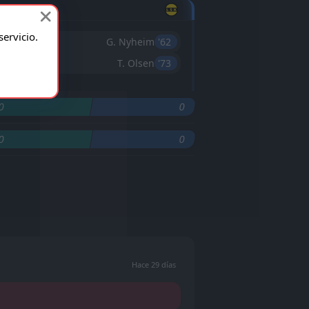
ervicio.
G. Nyheim
'62 ︎
T. Olsen
'73 ︎
0
0
0
0
Hace 29 días