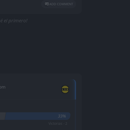
ADD COMMENT
é el primero!
rom
33%
Victorias - 2