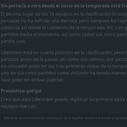
Sin portería a cero desde el inicio de la temporada está F
El décimo lugar de los 16 equipos en la clasificación lo ocu
jornadas no ha sufrido una derrota, pero tampoco ha regis
continúa así desde el comienzo de la temporada. Así, con g
partidos hasta el momento, así como todos sus cinco partid
perdió uno.
Lillestrøm está en cuarta posición en la clasificación, pero
partidos antes de la pausa, así como sus últimos dos parti
no concedió goles en sus tres primeras visitas de la tempo
uno de sus cinco partidos como visitante ha tenido menos 
tuvo goles en ambas puertas.
Pronóstico: gol/gol
Creo que aquí Lillestrøm puede registrar su primera visit
equipos marcan.
Este texto es una traducción asistida por IA al español. Enlace a la fuente original