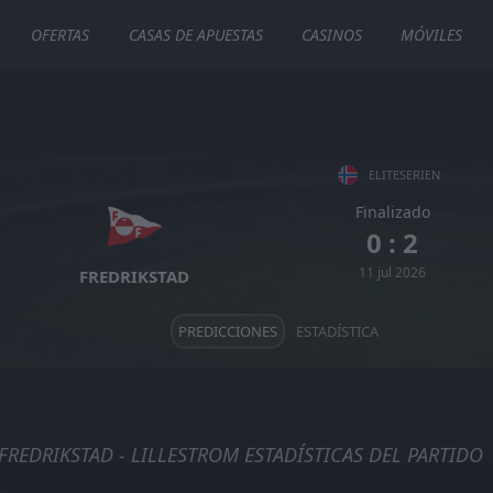
OFERTAS
CASAS DE APUESTAS
CASINOS
MÓVILES
ELITESERIEN
Finalizado
L
L
0 : 2
W
W
L
11 jul 2026
FREDRIKSTAD
PREDICCIONES
ESTADÍSTICA
FREDRIKSTAD - LILLESTROM ESTADÍSTICAS DEL PARTIDO