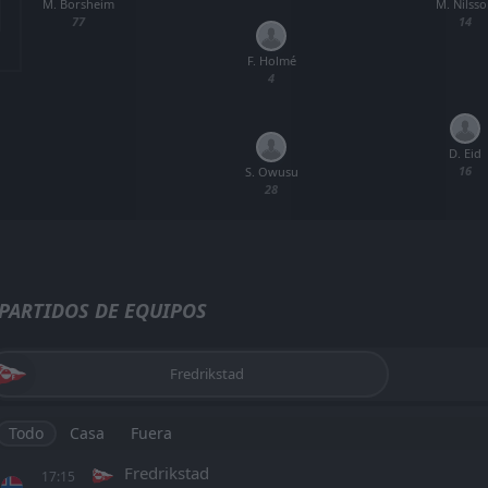
M. Borsheim
M. Nilss
77
14
F. Holmé
4
D. Eid
16
S. Owusu
28
PARTIDOS DE EQUIPOS
Fredrikstad
Todo
Casa
Fuera
Fredrikstad
17:15