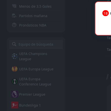
Menos de 3.5 Goles
18
Partidos mañana
Pronósticos NBA
Ta
Ta
UEFA Champions
League
UEFA Europa League
UEFA Europa
Conference League
Premier League
Bundesliga 1