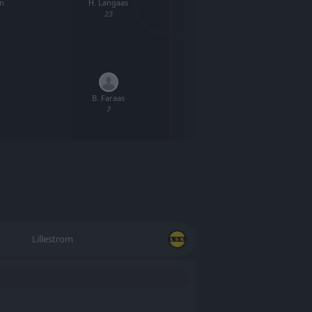
T. Lehne
on
H. Langaas
10
23
K.
B. Faraas
7
Y. 
Lillestrom