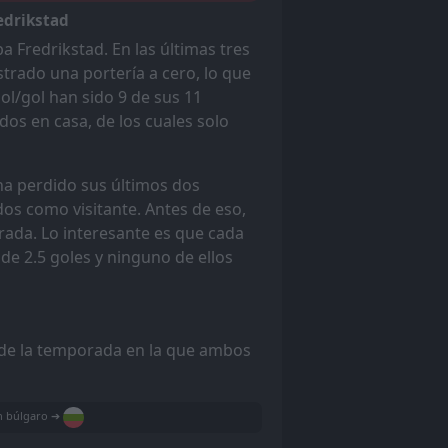
redrikstad
pa Fredrikstad. En las últimas tres
trado una portería a cero, lo que
ol/gol han sido 9 de sus 11
os en casa, de los cuales solo
 ha perdido sus últimos dos
dos como visitante. Antes de eso,
rada. Lo interesante es que cada
de 2.5 goles y ninguno de ellos
a de la temporada en la que ambos
 en búlgaro ➔