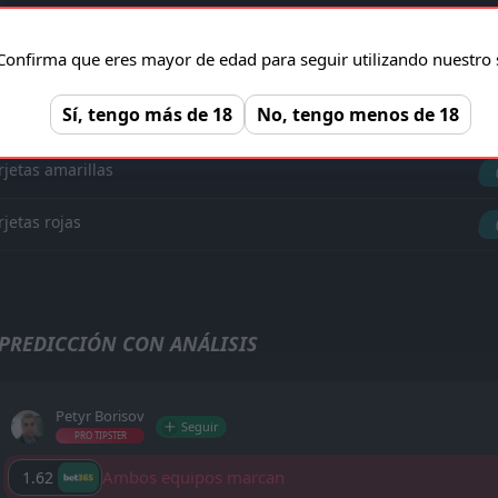
Goles
Confirma que eres mayor de edad para seguir utilizando nuestro s
Sí, tengo más de 18
No, tengo menos de 18
rjetas amarillas
rjetas rojas
PREDICCIÓN CON ANÁLISIS
Petyr Borisov
Seguir
PRO TIPSTER
Ambos equipos marcan
1.62