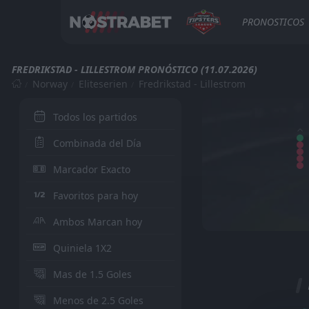
PRONOSTICOS
FREDRIKSTAD - LILLESTROM PRONÓSTICO (11.07.2026)
Norway
Eliteserien
Fredrikstad - Lillestrom
Todos los partidos
Combinada del Día
Marcador Exacto
Favoritos para hoy
Ambos Marcan hoy
Quiniela 1X2
Mas de 1.5 Goles
Menos de 2.5 Goles