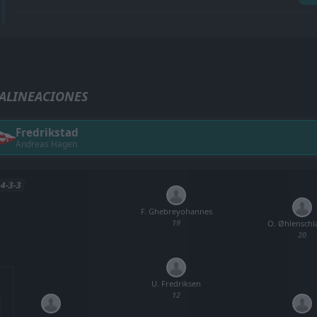
ALINEACIONES
Fredrikstad
Andreas Hagen
4-3-3
F. Ghebreyohannes
19
O. Øhlenschl
20
U. Fredriksen
12