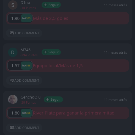
D1no
Seguir
11 meses atrás
-10 Puntos
Más de 2,5 goles
1.90
ADD COMMENT
M745
Seguir
11 meses atrás
-294 Puntos
Equipo local/Más de 1,5
1.57
ADD COMMENT
GenchoOlu
Seguir
11 meses atrás
-30 Puntos
River Plate para ganar la primera mitad
1.80
ADD COMMENT