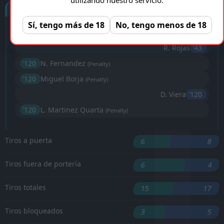
Goles
Sí, tengo más de 18
No, tengo menos de 18
'29 ︎
S. Driussi
R. Rojas
'43 ︎
'120 ︎
N. Fernandez
(Penalty)
'120 ︎
Miguel Borja
(Penalty)
D. Viera
'120 ︎
'120 ︎
L. Martinez Quarta
(Penalty)
Tiros a puerta
6
8
Tiros fuera de portería
6
4
Tiros totales
15
17
Tiros bloqueados
3
5