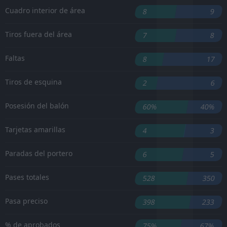
Cuadro interior de área
8
9
Tiros fuera del área
7
8
Faltas
8
17
Tiros de esquina
2
6
Posesión del balón
60%
40%
Tarjetas amarillas
4
3
Paradas del portero
6
5
Pases totales
528
350
Pasa preciso
398
233
% de aprobados
75%
67%