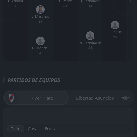
F. Armani
E. Pérez
L. M
J. Fernando
1
24
10
L. Martínez
28
S. Driussi
15
N. Fernández
26
G. Montiel
4
PARTIDOS DE EQUIPOS
River Plate
Libertad Asuncion
Todo
Casa
Fuera