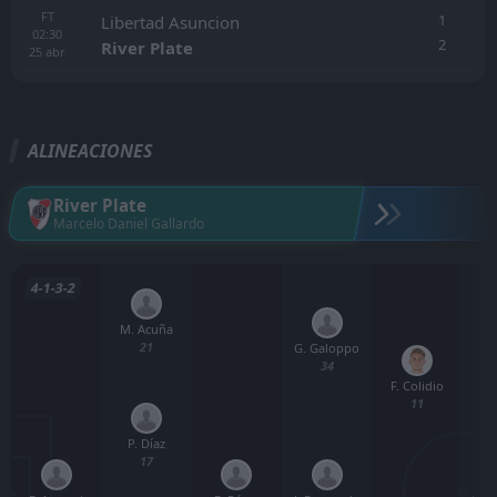
FT
1
Libertad Asuncion
02:30
2
River Plate
25
abr
ALINEACIONES
River Plate
Marcelo Daniel Gallardo
4-1-3-2
M. Acuña
21
G. Galoppo
34
F. Colidio
11
P. Díaz
17