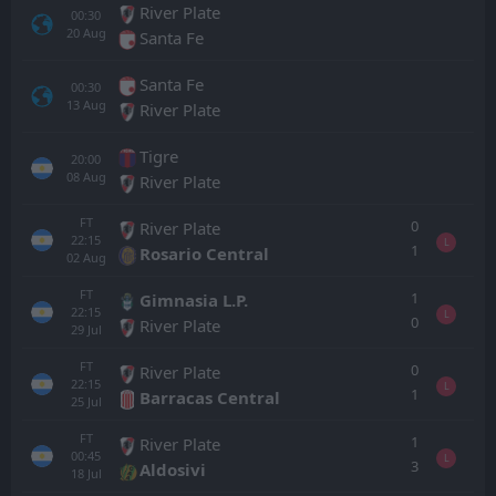
River Plate
00:30
20
Aug
Santa Fe
Santa Fe
00:30
13
Aug
River Plate
Tigre
20:00
08
Aug
River Plate
FT
0
River Plate
22:15
L
1
Rosario Central
02
Aug
FT
1
Gimnasia L.P.
22:15
L
0
River Plate
29
Jul
FT
0
River Plate
22:15
L
1
Barracas Central
25
Jul
FT
1
River Plate
00:45
L
3
Aldosivi
18
Jul