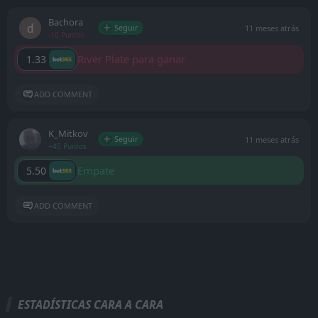
Bachora
Seguir
11 meses atrás
-10 Puntos
River Plate para ganar
1.33
ADD COMMENT
K_Mitkov
Seguir
11 meses atrás
+45 Puntos
Empate
5.50
ADD COMMENT
ESTADÍSTICAS CARA A CARA