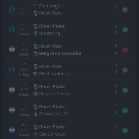
FT
2
Flamengo
18:30
D
2
River Plate
03
Jul
FT
3
River Plate
00:30
W
0
Blooming
28
May
FT
2
River Plate
18:30
L
3
Belgrano Cordoba
24
May
FT
1
River Plate
00:30
D
1
RB Bragantino
21
May
FT
1
River Plate
22:30
W
0
Rosario Central
16
May
FT
2
River Plate
00:45
W
0
Gimnasia L.P.
14
May
PEN
4
River Plate
22:00
W
3
San Lorenzo
10
May