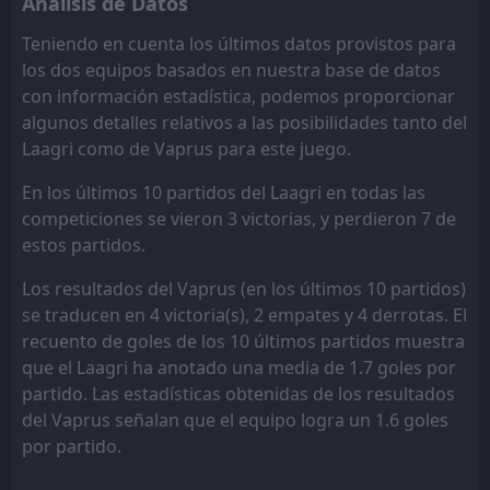
Análisis de Datos
14:00
W
2
Vaprus
16
May
Teniendo en cuenta los últimos datos provistos para
FT
2
Vaprus
los dos equipos basados en nuestra base de datos
14:00
W
0
Trans Narva
con información estadística, podemos proporcionar
09
May
algunos detalles relativos a las posibilidades tanto del
Laagri como de Vaprus para este juego.
En los últimos 10 partidos del Laagri en todas las
competiciones se vieron 3 victorias, y perdieron 7 de
estos partidos.
Los resultados del Vaprus (en los últimos 10 partidos)
se traducen en 4 victoria(s), 2 empates y 4 derrotas. El
recuento de goles de los 10 últimos partidos muestra
que el Laagri ha anotado una media de 1.7 goles por
partido. Las estadísticas obtenidas de los resultados
del Vaprus señalan que el equipo logra un 1.6 goles
por partido.