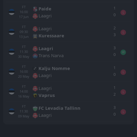
FT
1
Paide
16:00
L
0
Laagri
17
Jun
FT
2
Laagri
09:30
L
3
Kuressaare
13
Jun
FT
3
Laagri
11:30
W
0
Trans Narva
30
May
FT
1
Kalju Nomme
16:00
L
0
Laagri
20
May
FT
1
Laagri
14:00
L
2
Vaprus
16
May
FT
3
FC Levadia Tallinn
11:30
L
0
Laagri
09
May