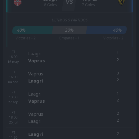
VS
8 Goles
7 Goles
ÚLTIMOS 5 PARTIDOS
40%
20%
40%
Victorias - 2
Empates - 1
Victorias - 2
FT
1
Laagri
16:00
2
Vaprus
16
may
FT
0
Vaprus
16:00
2
Laagri
04
abr
FT
1
Laagri
13:30
2
Vaprus
27
sep
FT
2
Vaprus
18:00
2
Laagri
25
jul
FT
2
Laagri
11:30