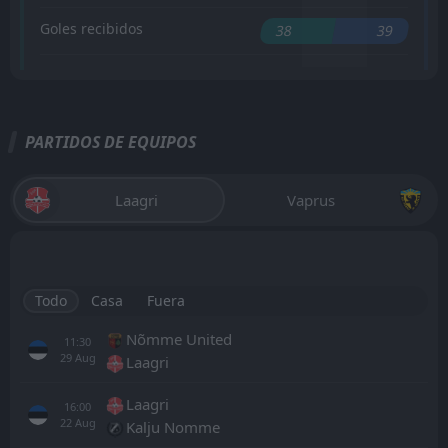
Goles recibidos
38
39
PARTIDOS DE EQUIPOS
Laagri
Vaprus
Todo
Casa
Fuera
Nõmme United
11:30
29
Aug
Laagri
Laagri
16:00
22
Aug
Kalju Nomme