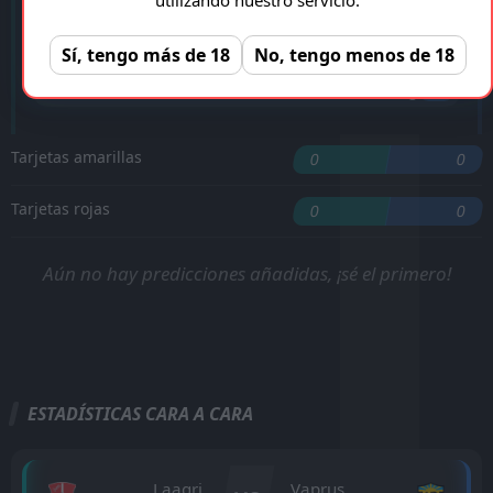
'20 ︎
K. Kriis
Sí, tengo más de 18
No, tengo menos de 18
J. Poder
'45 ︎
M. Limberg
'80 ︎
Tarjetas amarillas
0
0
Tarjetas rojas
0
0
Aún no hay predicciones añadidas, ¡sé el primero!
ESTADÍSTICAS CARA A CARA
Laagri
Vaprus