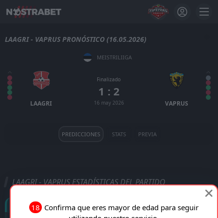
LAAGRI - VAPRUS PRONÓSTICO (16.05.2026)
MEISTRILIIGA
Finalizado
1 : 2
LAAGRI
16 may 2026
VAPRUS
PREDICCIONES
STATS
PREVIA
LAAGRI - VAPRUS ESTADÍSTICAS DEL PARTIDO
Goles
18
Confirma que eres mayor de edad para seguir
utilizando nuestro servicio.