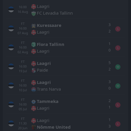
Laagri
16:00
16
Aug
FC Levadia Tallinn
FT
3
Kuressaare
16:00
L
2
Laagri
07
Aug
FT
1
Flora Tallinn
16:00
L
0
Laagri
02
Aug
FT
5
Laagri
16:00
W
2
Paide
19
Jul
FT
3
Laagri
16:00
W
0
Trans Narva
10
Jul
FT
2
Tammeka
16:00
L
1
Laagri
05
Jul
FT
1
Laagri
11:30
L
3
Nõmme United
20
Jun