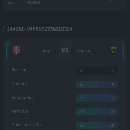
1
Vaprus
14
ene
LAAGRI - VAPRUS ESTADÍSTICA
VS
Laagri
Vaprus
Posición
8
5
Ganado
8
8
Empatados
1
3
Perdidos
13
10
Goles marcados
32
29