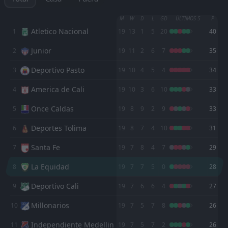
Once Caldas
01:15
17
Aug
Alianza Petrolera
M
W
D
L
GD
ÚLTIMOS 5
P
Atletico Nacional
1
19
13
1
5
20
40
Alianza Petrolera
21:05
09
Aug
Bucaramanga
Junior
2
19
11
2
6
7
35
FT
1
Alianza Petrolera
Deportivo Pasto
3
19
10
4
5
4
34
21:05
L
2
Deportes Tolima
01
Aug
America de Cali
4
19
10
3
6
10
33
FT
1
Alianza Petrolera
Once Caldas
5
23:10
19
8
9
2
9
33
D
1
Fortaleza FC
26
Jul
Deportes Tolima
6
19
8
7
4
10
31
FT
2
Alianza Petrolera
20:30
W
1
Bucaramanga
Santa Fe
7
19
7
8
4
7
29
24
May
La Equidad
8
FT
19
7
7
5
0
28
1
Deportivo Cali
00:40
L
0
Alianza Petrolera
21
May
Deportivo Cali
9
19
7
6
6
4
27
FT
3
Alianza Petrolera
Millonarios
10
19
7
5
7
8
26
20:30
W
0
Real Santander
16
May
Independiente Medellin
11
19
7
5
7
2
26