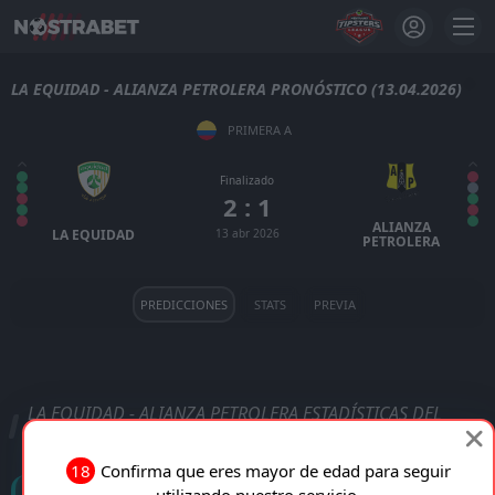
LA EQUIDAD - ALIANZA PETROLERA PRONÓSTICO (13.04.2026)
PRIMERA A
Finalizado
2 : 1
ALIANZA
LA EQUIDAD
13 abr 2026
PETROLERA
PREDICCIONES
STATS
PREVIA
LA EQUIDAD - ALIANZA PETROLERA ESTADÍSTICAS DEL
PARTIDO
18
Confirma que eres mayor de edad para seguir
Goles
utilizando nuestro servicio.