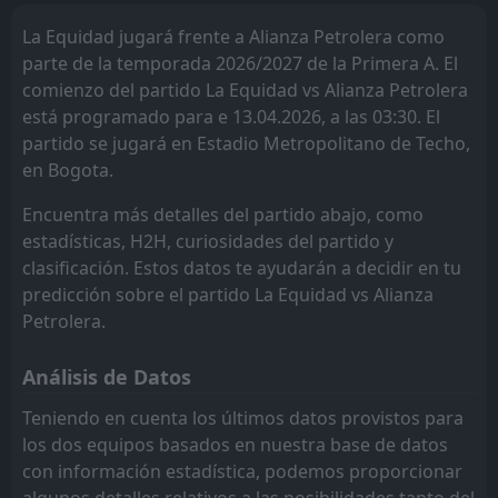
America de Cali
Millonarios
1
5
1
1
1
1
0
0
0
0
3
3
La Equidad jugará frente a Alianza Petrolera como
Once Caldas
Deportes Tolima
8
6
2
1
1
1
0
0
1
0
3
3
parte de la temporada 2026/2027 de la Primera A. El
comienzo del partido La Equidad vs Alianza Petrolera
Deportivo Cali
Bucaramanga
10
7
1
1
1
1
0
0
0
0
3
3
está programado para e 13.04.2026, a las 03:30. El
La Equidad
Atletico Nacional
11
9
2
1
1
1
0
0
1
0
3
3
partido se jugará en Estadio Metropolitano de Techo,
en Bogota.
Deportes Tolima
Independiente Medellin
6
2
2
1
1
1
0
0
1
0
3
3
Encuentra más detalles del partido abajo, como
Millonarios
Cucuta
16
5
2
2
1
0
0
1
1
1
3
1
estadísticas, H2H, curiosidades del partido y
Rionegro Aguilas
Llaneros
4
3
1
1
1
0
0
1
0
0
3
1
clasificación. Estos datos te ayudarán a decidir en tu
predicción sobre el partido La Equidad vs Alianza
Bucaramanga
Once Caldas
7
8
2
1
0
0
2
1
0
0
2
1
Petrolera.
Fortaleza FC
Fortaleza FC
12
12
1
2
0
0
1
1
0
1
1
1
Análisis de Datos
Santa Fe
Deportivo Pereira
13
15
1
2
0
0
1
1
0
1
1
1
Teniendo en cuenta los últimos datos provistos para
Alianza Petrolera
Jaguares
14
19
2
2
0
0
1
0
1
2
1
0
los dos equipos basados en nuestra base de datos
con información estadística, podemos proporcionar
Atletico Nacional
Deportivo Pasto
18
9
0
2
0
0
0
0
0
2
0
0
algunos detalles relativos a las posibilidades tanto del