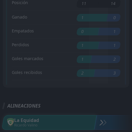
Posición
11
14
Ganado
1
0
Empatados
0
1
Perdidos
1
1
Goles marcados
1
2
Goles recibidos
2
3
ALINEACIONES
La Equidad
Ricardo Valino