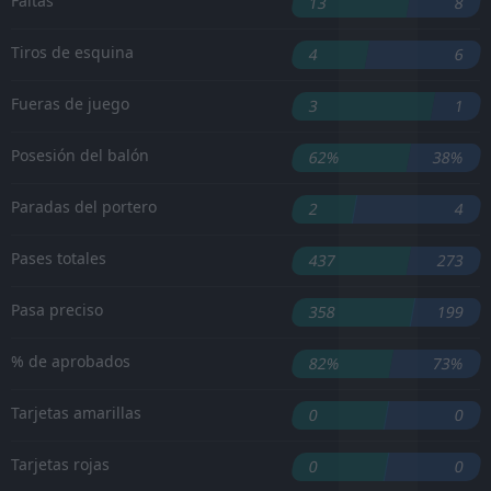
Faltas
13
8
Tiros de esquina
4
6
Fueras de juego
3
1
Posesión del balón
62%
38%
Paradas del portero
2
4
Pases totales
437
273
Pasa preciso
358
199
% de aprobados
82%
73%
Tarjetas amarillas
0
0
Tarjetas rojas
0
0