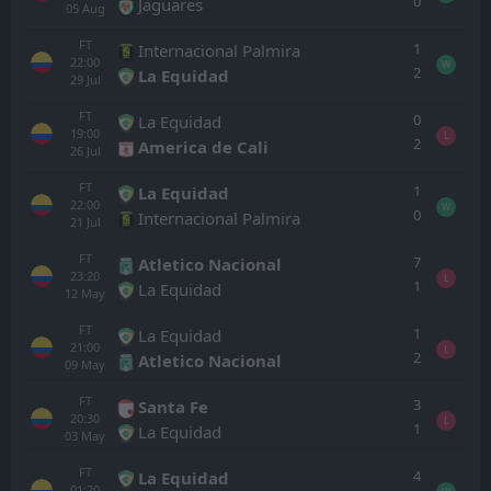
0
Jaguares
05
Aug
FT
1
Internacional Palmira
22:00
W
2
La Equidad
29
Jul
FT
0
La Equidad
19:00
L
2
America de Cali
26
Jul
FT
1
La Equidad
22:00
W
0
Internacional Palmira
21
Jul
FT
7
Atletico Nacional
23:20
L
1
La Equidad
12
May
FT
1
La Equidad
21:00
L
2
Atletico Nacional
09
May
FT
3
Santa Fe
20:30
L
1
La Equidad
03
May
FT
4
La Equidad
01:20