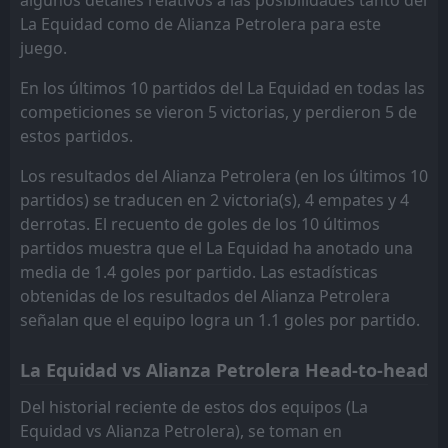
Deportivo Pereira
Junior
15
17
0
1
0
0
0
0
0
1
0
0
La Equidad como de Alianza Petrolera para este
juego.
Cucuta
La Equidad
16
11
0
0
0
0
0
0
0
0
0
0
En los últimos 10 partidos del La Equidad en todas las
Junior
Alianza Petrolera
17
14
1
0
0
0
0
0
1
0
0
0
competiciones se vieron 5 victorias, y perdieron 5 de
Deportivo Pasto
Santa Fe
18
13
1
1
0
0
0
0
1
1
0
0
estos partidos.
Jaguares
Deportivo Cali
19
10
1
1
0
0
0
0
1
1
0
0
Los resultados del Alianza Petrolera (en los últimos 10
partidos) se traducen en 2 victoria(s), 4 empates y 4
Chico
Chico
20
20
0
1
0
0
0
0
0
1
0
0
derrotas. El recuento de goles de los 10 últimos
partidos muestra que el La Equidad ha anotado una
media de 1.4 goles por partido. Las estadísticas
obtenidas de los resultados del Alianza Petrolera
señalan que el equipo logra un 1.1 goles por partido.
La Equidad vs Alianza Petrolera Head-to-head
Del historial reciente de estos dos equipos (La
Equidad vs Alianza Petrolera), se toman en