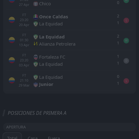
W
0
Chico
27
Apr
FT
2
Once Caldas
23:20
L
1
La Equidad
20
Apr
FT
2
La Equidad
01:30
W
1
Alianza Petrolera
13
Apr
FT
1
Fortaleza FC
23:20
D
1
La Equidad
03
Apr
FT
0
La Equidad
21:10
L
1
Junior
29
Mar
Todo
Casa
Fuera
POSICIONES DE PRIMERA A
Chico
20:00
APERTURA
29
Sep
Alianza Petrolera
Total
Casa
Fuera