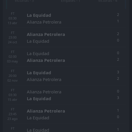
Victorias - 5
Empates - 1
Victorias - 4
FT
2
La Equidad
03:30
1
Alianza Petrolera
13
abr
FT
2
Alianza Petrolera
23:00
0
La Equidad
24
oct
FT
0
La Equidad
02:00
2
Alianza Petrolera
03
may
FT
3
La Equidad
20:00
2
Alianza Petrolera
02
nov
FT
0
Alianza Petrolera
03:30
3
La Equidad
15
abr
FT
1
Alianza Petrolera
23:45
0
La Equidad
23
ago
FT
1
La Equidad