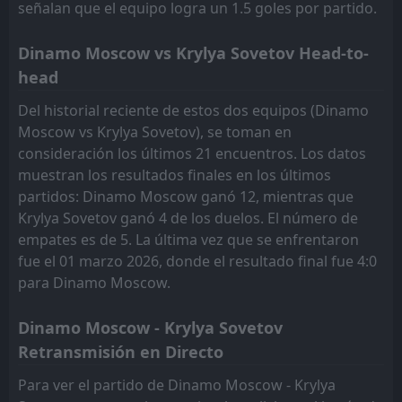
señalan que el equipo logra un 1.5 goles por partido.
Torpedo Moskva
15:00
10
May
Krylya Sovetov
Dinamo Moscow vs Krylya Sovetov Head-to-
FT
1
head
Orenburg
09:30
L
0
Krylya Sovetov
10
May
Del historial reciente de estos dos equipos (Dinamo
Moscow vs Krylya Sovetov), se toman en
Krylya Sovetov
15:00
consideración los últimos 21 encuentros. Los datos
03
May
Spartak Moscow
muestran los resultados finales en los últimos
partidos: Dinamo Moscow ganó 12, mientras que
Krylya Sovetov ganó 4 de los duelos. El número de
empates es de 5. La última vez que se enfrentaron
fue el 01 marzo 2026, donde el resultado final fue 4:0
para Dinamo Moscow.
Dinamo Moscow - Krylya Sovetov
Retransmisión en Directo
Para ver el partido de Dinamo Moscow - Krylya