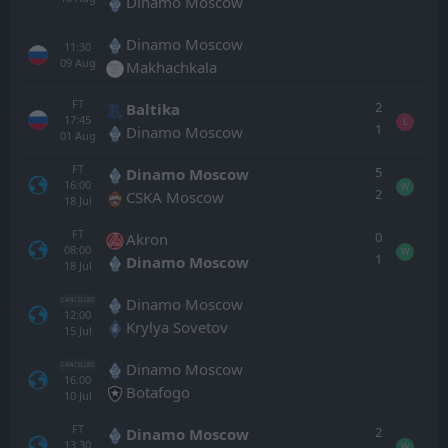
Dinamo Moscow
Dinamo Moscow
11:30
09
Aug
Makhachkala
FT
2
Baltika
17:45
L
1
Dinamo Moscow
01
Aug
FT
5
Dinamo Moscow
16:00
W
2
CSKA Moscow
18
Jul
FT
0
Akron
08:00
W
1
Dinamo Moscow
18
Jul
Dinamo Moscow
CANCELLED
12:00
Krylya Sovetov
15
Jul
Dinamo Moscow
CANCELLED
16:00
Botafogo
10
Jul
FT
2
Dinamo Moscow
13:30
W