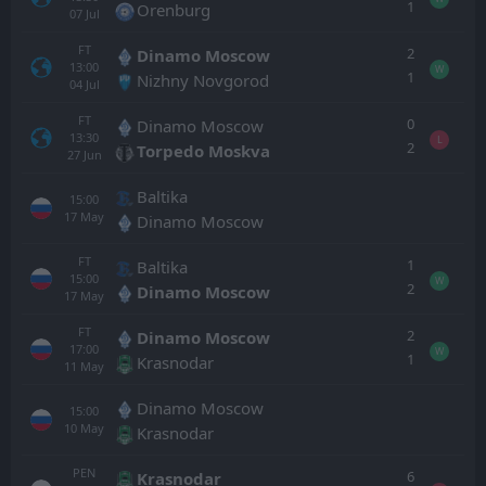
1
Orenburg
07
Jul
FT
2
Dinamo Moscow
13:00
W
1
Nizhny Novgorod
04
Jul
FT
0
Dinamo Moscow
13:30
L
2
Torpedo Moskva
27
Jun
Baltika
15:00
17
May
Dinamo Moscow
FT
1
Baltika
15:00
W
2
Dinamo Moscow
17
May
FT
2
Dinamo Moscow
17:00
W
1
Krasnodar
11
May
Dinamo Moscow
15:00
10
May
Krasnodar
PEN
6
Krasnodar