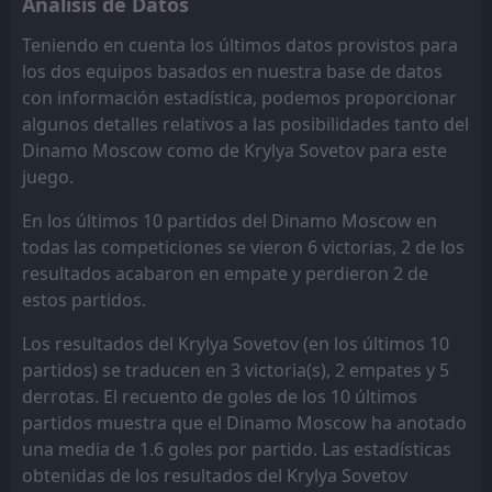
Análisis de Datos
Dinamo Moscow
CANCELLED
12:00
Krylya Sovetov
Teniendo en cuenta los últimos datos provistos para
15
Jul
los dos equipos basados en nuestra base de datos
FT
2
Rubin
con información estadística, podemos proporcionar
14:00
L
0
Krylya Sovetov
11
Jul
algunos detalles relativos a las posibilidades tanto del
Dinamo Moscow como de Krylya Sovetov para este
FT
3
Spartak Moscow
14:00
L
juego.
2
Krylya Sovetov
04
Jul
En los últimos 10 partidos del Dinamo Moscow en
FT
2
Krylya Sovetov
08:00
L
todas las competiciones se vieron 6 victorias, 2 de los
3
FK Sokol Saratov
01
Jul
resultados acabaron en empate y perdieron 2 de
FT
1
estos partidos.
Krylya Sovetov
13:00
D
1
FK Neftekhimik
28
Jun
Los resultados del Krylya Sovetov (en los últimos 10
partidos) se traducen en 3 victoria(s), 2 empates y 5
Krylya Sovetov
15:00
17
May
derrotas. El recuento de goles de los 10 últimos
Akron
partidos muestra que el Dinamo Moscow ha anotado
FT
4
Krylya Sovetov
una media de 1.6 goles por partido. Las estadísticas
15:00
W
1
Akron
17
May
obtenidas de los resultados del Krylya Sovetov