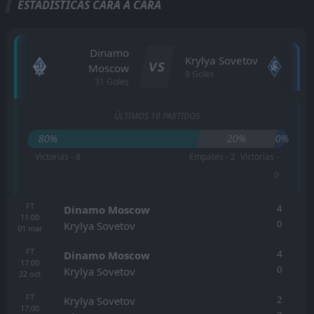
ESTADÍSTICAS CARA A CARA
Dinamo
Krylya Sovetov
VS
Moscow
9 Goles
31 Goles
ÚLTIMOS 10 PARTIDOS
80%
20%
0%
Victorias - 8
Empates - 2
Victorias -
0
FT
4
Dinamo Moscow
11:00
0
Krylya Sovetov
01
mar
FT
4
Dinamo Moscow
17:00
0
Krylya Sovetov
22
oct
FT
2
Krylya Sovetov
17:00