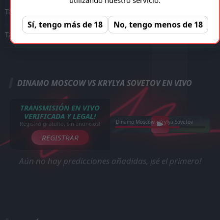
Tarjetas amarillas
0
0
Sí, tengo más de 18
No, tengo menos de 18
Tarjetas rojas
0
0
DINAMO MOSCOW VS KRYLYA SOVETOV EN VIVO
TRANSMISIÓN EN VIVO
VERIFICADA Y LEGAL!
Dinamo Moscow - Krylya Sovetov
Registro gratuito, sin anuncios!
REGISTRAR
Aún no hay predicciones añadidas, ¡sé el primero!