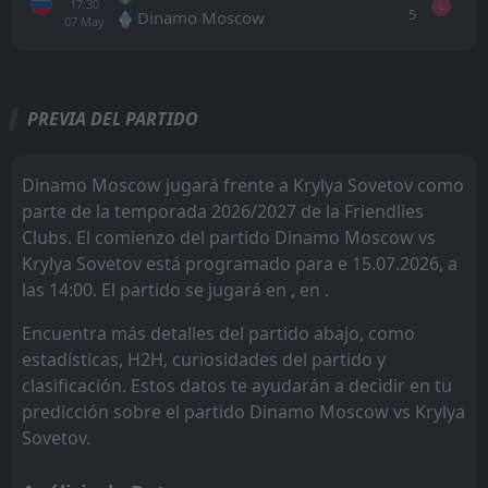
17:30
L
5
Dinamo Moscow
07
May
Todo
Casa
Fuera
PREVIA DEL PARTIDO
Akron
10:00
23
Aug
Krylya Sovetov
Dinamo Moscow jugará frente a Krylya Sovetov como
parte de la temporada 2026/2027 de la Friendlies
Krylya Sovetov
14:00
Clubs. El comienzo del partido Dinamo Moscow vs
16
Aug
Makhachkala
Krylya Sovetov está programado para e 15.07.2026, a
las 14:00. El partido se jugará en , en .
Krylya Sovetov
12:30
08
Aug
Baltika
Encuentra más detalles del partido abajo, como
FT
estadísticas, H2H, curiosidades del partido y
1
CSKA Moscow
13:15
D
1
clasificación. Estos datos te ayudarán a decidir en tu
Krylya Sovetov
01
Aug
predicción sobre el partido Dinamo Moscow vs Krylya
FT
2
Akron
Sovetov.
14:00
L
1
Krylya Sovetov
18
Jul