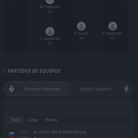
M. Osipenko
55
D. Fomin
Y. Gladyshev
74
91
L. Zaydenzal
56
PARTIDOS DE EQUIPOS
Dinamo Moscow
Krylya Sovetov
Todo
Casa
Fuera
Zenit Saint Petersburg
11:30
16
Aug