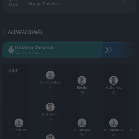
1
Krylya Sovetov
19
feb
ALINEACIONES
Dinamo Moscow
Sandro Schwarz
4-3-3
D. Skopintsev
7
Bitello
A. Gomes
10
11
D. Ricardo
57
K. Rasulov
A. R
D. Glebov
K. Tyukavin
1
15
70