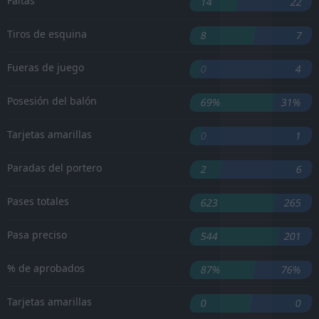
Faltas
14
22
Tiros de esquina
8
7
Fueras de juego
0
4
Posesión del balón
69%
31%
Tarjetas amarillas
0
1
Paradas del portero
2
6
Pases totales
623
265
Pasa preciso
544
201
% de aprobados
87%
76%
Tarjetas amarillas
0
0