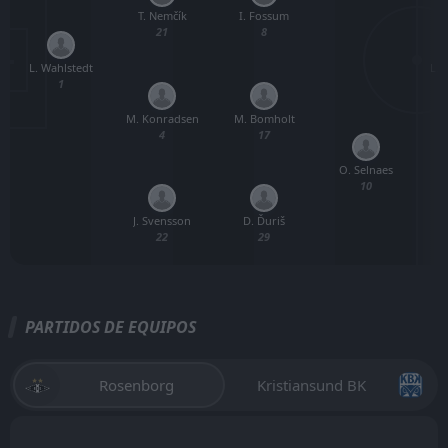
T. Nemčík
I. Fossum
21
8
L. Wahlstedt
L. 
1
M. Konradsen
M. Bomholt
4
17
O. Selnaes
10
J. Svensson
D. Ďuriš
22
29
PARTIDOS DE EQUIPOS
Rosenborg
Kristiansund BK