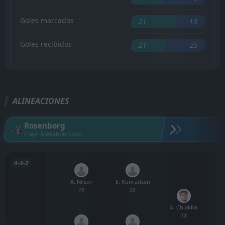
Goles marcados
21
13
Goles recibidos
21
25
ALINEACIONES
Rosenborg
Freyr Alexandersson
4-4-2
A. Nilsen
E. Konradsen
19
35
A. Chiakha
18