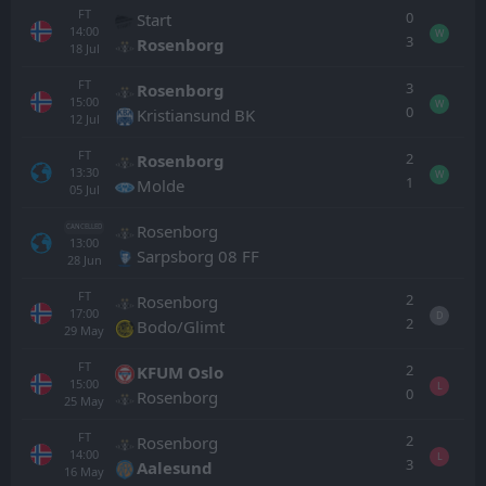
FT
0
Start
14:00
W
3
Rosenborg
18
Jul
FT
3
Rosenborg
15:00
W
0
Kristiansund BK
12
Jul
FT
2
Rosenborg
13:30
W
1
Molde
05
Jul
Rosenborg
CANCELLED
13:00
Sarpsborg 08 FF
28
Jun
FT
2
Rosenborg
17:00
D
2
Bodo/Glimt
29
May
FT
2
KFUM Oslo
15:00
L
0
Rosenborg
25
May
FT
2
Rosenborg
14:00
L
3
Aalesund
16
May