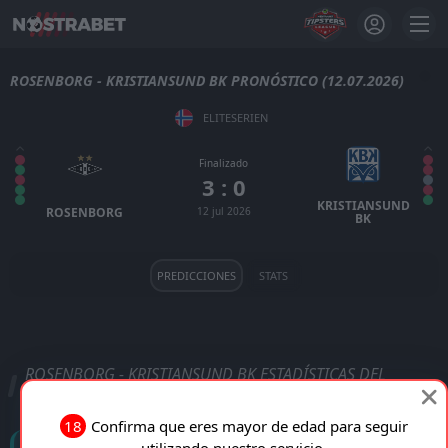
ROSENBORG - KRISTIANSUND BK PRONÓSTICO (12.07.2026)
ELITESERIEN
Finalizado
3 : 0
KRISTIANSUND
ROSENBORG
12 jul 2026
BK
PREDICCIONES
STATS
ROSENBORG - KRISTIANSUND BK ESTADÍSTICAS DEL
PARTIDO
18
Confirma que eres mayor de edad para seguir
Goles
utilizando nuestro servicio.