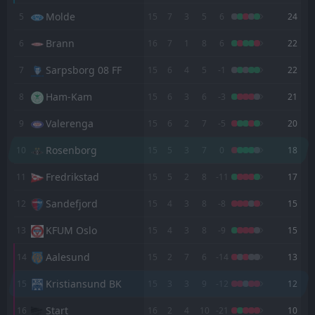
Kristiansund BK
02
Aug
Molde
5
15
7
3
5
6
24
FT
1
Kristiansund BK
14:00
L
Brann
6
16
7
1
8
6
22
2
Start
25
Jul
Sarpsborg 08 FF
7
15
6
4
5
-1
22
FT
0
Kristiansund BK
14:00
D
0
Sarpsborg 08 FF
18
Ham-Kam
Jul
8
15
6
3
6
-3
21
FT
3
Rosenborg
Valerenga
9
15
6
2
7
-5
20
15:00
L
0
Kristiansund BK
12
Jul
Rosenborg
10
15
5
3
7
0
18
FT
1
Brann
13:00
Fredrikstad
11
15
5
2
8
-11
17
W
2
Kristiansund BK
03
Jul
Sandefjord
12
15
4
3
8
-8
15
FT
0
Kristiansund BK
13:00
L
3
Aalesund
KFUM Oslo
13
15
4
3
8
-9
15
27
Jun
Aalesund
FT
14
15
2
7
6
-14
13
3
Valerenga
17:00
L
1
Kristiansund BK
29
May
Kristiansund BK
15
15
3
3
9
-12
12
FT
1
Kristiansund BK
Start
16
16
2
4
10
-21
10
16:00
L