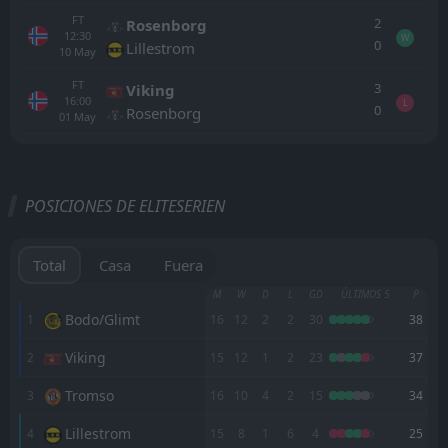
FT
2
Rosenborg
12:30
W
0
Lillestrom
10
May
FT
3
Viking
16:00
L
0
Rosenborg
01
May
Todo
Casa
Fuera
POSICIONES DE ELITESERIEN
Ham-Kam
15:00
30
Aug
Kristiansund BK
Total
Casa
Fuera
Fredrikstad
M
W
D
L
GD
ÚLTIMOS 5
P
17:15
16
Aug
Kristiansund BK
Bodo/Glimt
1
16
12
2
2
30
38
Viking
2
15
12
1
2
23
37
Kristiansund BK
17:15
09
Aug
Molde
Tromso
3
16
10
4
2
15
34
FT
2
KFUM Oslo
Lillestrom
4
15
8
1
6
4
25
15:00
L
1