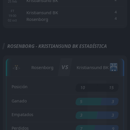
Kristiansund BK
25
feb
FT
4
Kristiansund BK
19:00
4
Rosenborg
02
oct
ROSENBORG - KRISTIANSUND BK ESTADÍSTICA
VS
Rosenborg
Kristiansund BK
Posición
10
15
Ganado
5
3
Empatados
3
3
Perdidos
7
9