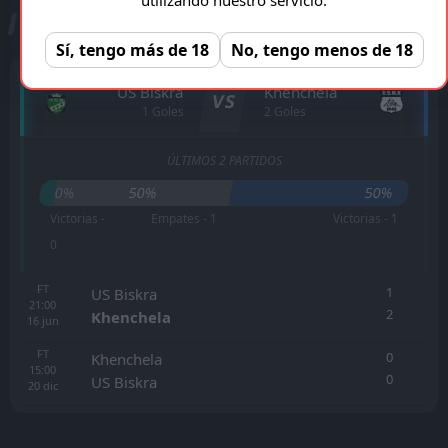
ESTADÍSTICAS CARA A CARA
Sí, tengo más de 18
No, tengo menos de 18
US Biskra
Khenchela
VS
1 Goles
2 Goles
ÚLTIMOS 2 PARTIDOS
0%
50%
50%
Victorias -
Empates - 1
Victorias - 1
0
FT
1
US Biskra
21:00
2
Khenchela
16
jun
FT
0
Khenchela
15:00
0
US Biskra
20
dic