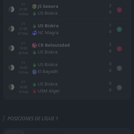
FT
2
JS Saoura
21:00
L
0
US Biskra
14
Mar
FT
1
US Biskra
21:00
W
0
NC Magra
07
Mar
FT
2
CR Belouizdad
19:00
L
0
US Biskra
26
Feb
FT
0
US Biskra
16:00
D
0
El Bayadh
19
Feb
FT
0
US Biskra
16:00
D
0
USM Alger
14
Feb
Todo
Casa
Fuera
POSICIONES DE LIGUE 1
FT
1
Khenchela
16:00
W
0
MB Rouisset