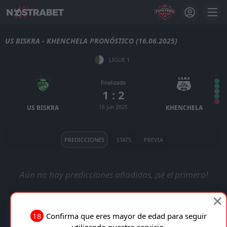
US BISKRA - KHENCHELA PRONÓSTICO (16.06.2025)
LIGUE 1
Finalizado
1 : 2
US BISKRA
16 jun 2025
KHENCHELA
PREDICCIONES
STATS
PREVIA
Aún no hay predicciones añadidas, ¡sé el primero!
18
Confirma que eres mayor de edad para seguir
utilizando nuestro servicio.