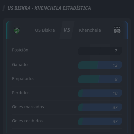
US BISKRA - KHENCHELA ESTADÍSTICA
VS
US Biskra
Khenchela
Posición
7
Ganado
12
Empatados
8
Perdidos
10
Goles marcados
37
Goles recibidos
37