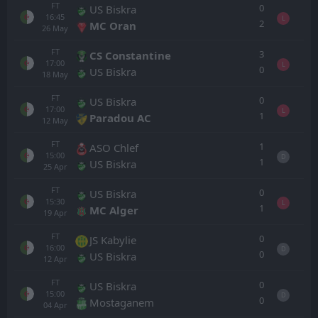
FT
0
US Biskra
16:45
L
2
MC Oran
26
May
FT
3
CS Constantine
17:00
L
0
US Biskra
18
May
FT
0
US Biskra
17:00
L
1
Paradou AC
12
May
FT
1
ASO Chlef
15:00
D
1
US Biskra
25
Apr
FT
0
US Biskra
15:30
L
1
MC Alger
19
Apr
FT
0
JS Kabylie
16:00
D
0
US Biskra
12
Apr
FT
0
US Biskra
15:00
D
0
Mostaganem
04
Apr