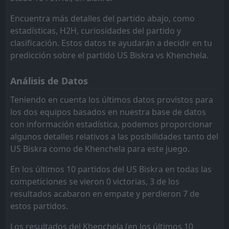
L
1
Khenchela
23
Jan
ES Setif
USM Alger
11
10
15
15
8
3
6
7
1
5
30
16
Encuentra más detalles del partido abajo, como
estadísticas, H2H, curiosidades del partido y
Khenchela
Khenchela
7
7
15
15
8
4
5
3
2
8
29
15
clasificación. Estos datos te ayudarán a decidir en tu
MB Rouisset
Oued Akbou
12
6
15
15
8
3
5
5
2
7
29
14
predicción sobre el partido US Biskra vs Khenchela.
JS Kabylie
CS Constantine
5
9
15
15
7
3
5
4
3
8
26
13
Análisis de Datos
Ben Aknoun
ASO Chlef
13
8
15
15
7
2
4
5
4
8
25
11
Teniendo en cuenta los últimos datos provistos para
los dos equipos basados en nuestra base de datos
USM Alger
ES Setif
10
11
15
15
5
2
8
3
10
2
23
9
con información estadística, podemos proporcionar
ASO Chlef
MB Rouisset
13
12
15
15
7
1
2
4
10
6
23
7
algunos detalles relativos a las posibilidades tanto del
US Biskra como de Khenchela para este juego.
Paradou AC
Paradou AC
14
14
15
15
5
2
2
1
12
8
17
7
En los últimos 10 partidos del US Biskra en todas las
Mostaganem
El Bayadh
15
16
15
15
4
0
5
5
10
6
17
5
competiciones se vieron 0 victorias, 3 de los
El Bayadh
Mostaganem
16
15
15
15
2
0
6
2
13
7
12
2
resultados acabaron en empate y perdieron 7 de
estos partidos.
Los resultados del Khenchela (en los últimos 10