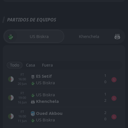
PARTIDOS DE EQUIPOS
US Biskra
Khenchela
Todo
Casa
Fuera
FT
1
ES Setif
16:00
L
0
US Biskra
20
Jun
FT
1
US Biskra
19:00
L
2
Khenchela
16
Jun
FT
2
Oued Akbou
16:00
L
0
US Biskra
11
Jun