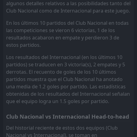
Fluminense
03
May
algunos detalles relativos a las posibilidades tanto del
Club Nacional como de Internacional para este juego.
FT
2
Botafogo
21:30
D
2
Internacional
25
Apr
En los últimos 10 partidos del Club Nacional en todas
las competiciones se vieron 6 victorias, 1 de los
FT
1
Athletic Club
23:30
resultados acabaron en empate y perdieron 3 de
W
2
Internacional
22
Apr
estos partidos.
Los resultados del Internacional (en los últimos 10
partidos) se traducen en 3 victoria(s), 2 empates y 5
derrotas. El recuento de goles de los 10 últimos
partidos muestra que el Club Nacional ha anotado
una media de 1.2 goles por partido. Las estadísticas
obtenidas de los resultados del Internacional señalan
que el equipo logra un 1.5 goles por partido.
Club Nacional vs Internacional Head-to-head
Del historial reciente de estos dos equipos (Club
Nacional vs Internacional), se toman en