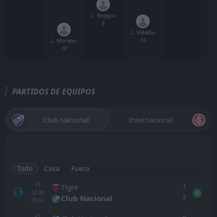
L. Boggio
6
L. Villalba
16
L. Morales
19
PARTIDOS DE EQUIPOS
Club Nacional
Internacional
Todo
Casa
Fuera
FT
1
Tigre
22:00
W
2
Club Nacional
28
Jul
FT