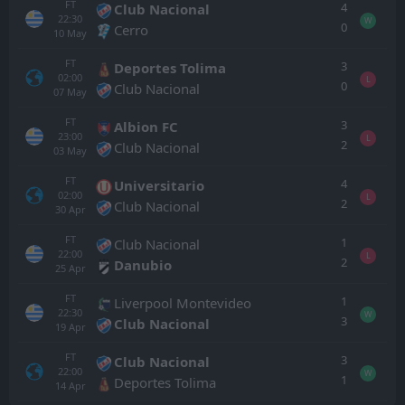
FT
4
Club Nacional
22:30
W
0
Cerro
10
May
FT
3
Deportes Tolima
02:00
L
0
Club Nacional
07
May
FT
3
Albion FC
23:00
L
2
Club Nacional
03
May
FT
4
Universitario
02:00
L
2
Club Nacional
30
Apr
FT
1
Club Nacional
22:00
L
2
Danubio
25
Apr
FT
1
Liverpool Montevideo
22:30
W
3
Club Nacional
19
Apr
FT
3
Club Nacional
22:00
W
1
Deportes Tolima
14
Apr