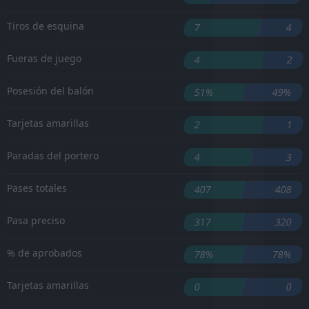
Tiros de esquina
7
4
Fueras de juego
4
2
Posesión del balón
51%
49%
Tarjetas amarillas
2
1
Paradas del portero
4
3
Pases totales
407
408
Pasa preciso
317
320
% de aprobados
78%
78%
Tarjetas amarillas
0
0