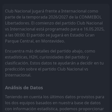
Club Nacional
Deportes Tolima
3
2
3
3
2
0
1
1
0
2
7
1
FT
1
Internacional
Club Nacional jugará frente a Internacional como
00:30
L
2
Universitario
Club Nacional
Cruzeiro
4
3
3
3
1
0
1
1
1
2
4
1
23
Jul
parte de la temporada 2026/2027 de la CONMEBOL
Libertadores. El comienzo del partido Club Nacional
FT
3
RB Bragantino
14:00
vs Internacional está programado para e 16.05.2025,
L
1
Internacional
31
May
a las 00:00. El partido se jugará en Estadio Gran
Parque Central, en Montevideo.
FT
2
Vitoria
20:00
L
0
Internacional
23
May
Encuentra más detalles del partido abajo, como
estadísticas, H2H, curiosidades del partido y
FT
4
Internacional
21:30
W
clasificación. Estos datos te ayudarán a decidir en tu
1
Vasco DA Gama
16
May
predicción sobre el partido Club Nacional vs
FT
3
Internacional
Internacional.
22:30
W
2
Athletic Club
12
May
Análisis de Datos
FT
2
Coritiba
19:00
D
2
Internacional
Teniendo en cuenta los últimos datos provistos para
09
May
los dos equipos basados en nuestra base de datos
FT
2
Internacional
con información estadística, podemos proporcionar
21:30
W
0