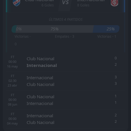
VS
6 Goles
8 Goles
ÚLTIMOS 4 PARTIDOS
0%
75%
25%
Victorias -
Empates - 3
Victorias - 1
0
FT
0
Club Nacional
00:00
2
Internacional
16
may
FT
3
Internacional
02:30
3
Club Nacional
23
abr
FT
1
Club Nacional
00:00
1
Internacional
08
jun
FT
2
Internacional
00:00
2
Club Nacional
04
may