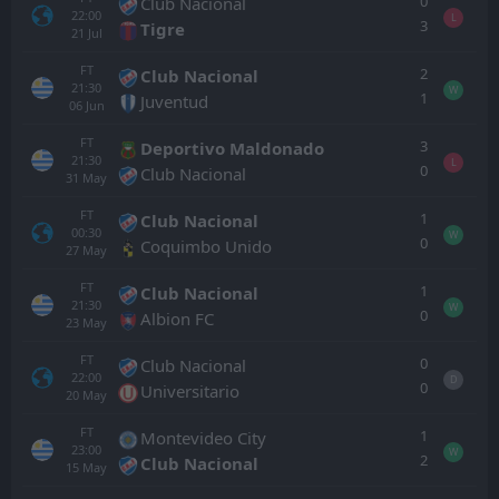
0
Club Nacional
22:00
L
3
Tigre
21
Jul
FT
2
Club Nacional
21:30
W
1
Juventud
06
Jun
FT
3
Deportivo Maldonado
21:30
L
0
Club Nacional
31
May
FT
1
Club Nacional
00:30
W
0
Coquimbo Unido
27
May
FT
1
Club Nacional
21:30
W
0
Albion FC
23
May
FT
0
Club Nacional
22:00
D
0
Universitario
20
May
FT
1
Montevideo City
23:00
W
2
Club Nacional
15
May