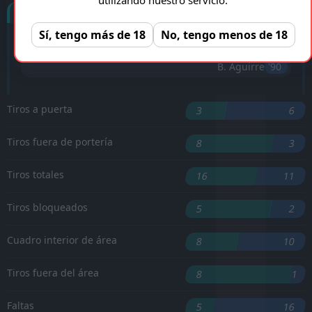
Goles
Sí, tengo más de 18
No, tengo menos de 18
Ricardo Mathias
'45 ︎
B. Aguirre
'90 ︎
Tiros a puerta
3
6
Tiros fuera de portería
8
3
Tiros totales
16
11
Tiros bloqueados
5
2
Cuadro interior de área
8
10
Tiros fuera del área
8
1
Faltas
5
16