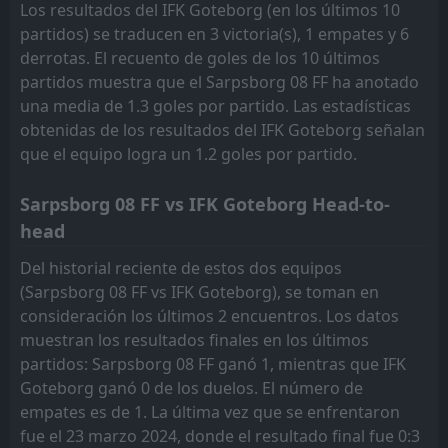
FT
Los resultados del IFK Goteborg (en los últimos 10
4
Malmo FF
12:00
L
0
partidos) se traducen en 3 victoria(s), 1 empates y 6
IFK Goteborg
12
Jul
derrotas. El recuento de goles de los 10 últimos
FT
1
IFK Goteborg
partidos muestra que el Sarpsborg 08 FF ha anotado
12:00
L
2
AIK stockholm
05
Jul
una media de 1.3 goles por partido. Las estadísticas
obtenidas de los resultados del IFK Goteborg señalan
FT
1
IFK Goteborg
que el equipo logra un 1.2 goles por partido.
14:00
L
2
Ham-Kam
27
Jun
Sarpsborg 08 FF vs IFK Goteborg Head-to-
FT
1
IFK Goteborg
15:00
D
1
Valerenga
head
18
Jun
Del historial reciente de estos dos equipos
FT
4
Vasteras SK FK
12:00
W
(Sarpsborg 08 FF vs IFK Goteborg), se toman en
5
IFK Goteborg
31
May
consideración los últimos 2 encuentros. Los datos
muestran los resultados finales en los últimos
partidos: Sarpsborg 08 FF ganó 1, mientras que IFK
Goteborg ganó 0 de los duelos. El número de
empates es de 1. La última vez que se enfrentaron
fue el 23 marzo 2024, donde el resultado final fue 0:3