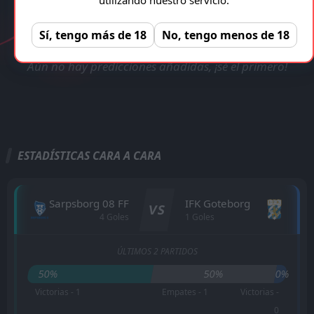
VERIFICADA Y LEGAL!
Sarpsborg 08 FF - IFK Goteborg
Registro gratuito, sin anuncios!
REGISTRAR
Sí, tengo más de 18
No, tengo menos de 18
Aún no hay predicciones añadidas, ¡sé el primero!
ESTADÍSTICAS CARA A CARA
Sarpsborg 08 FF
IFK Goteborg
VS
4 Goles
1 Goles
ÚLTIMOS 2 PARTIDOS
50%
50%
0%
Victorias - 1
Empates - 1
Victorias -
0