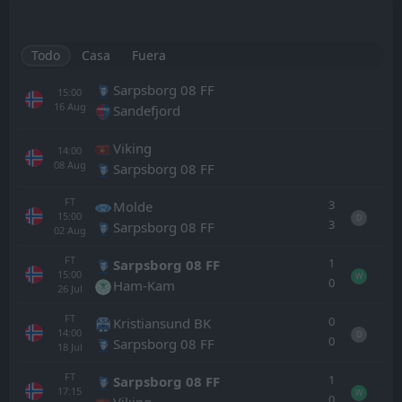
Todo
Casa
Fuera
Sarpsborg 08 FF
15:00
16
Aug
Sandefjord
Viking
14:00
08
Aug
Sarpsborg 08 FF
FT
3
Molde
15:00
D
3
Sarpsborg 08 FF
02
Aug
FT
1
Sarpsborg 08 FF
15:00
W
0
Ham-Kam
26
Jul
FT
0
Kristiansund BK
14:00
D
0
Sarpsborg 08 FF
18
Jul
FT
1
Sarpsborg 08 FF
17:15
W
0
Viking