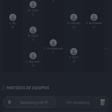
6
M. Lode
2
L. Øy
D. Karlsbakk
A. Hansen
87
11
33
B. Utvik
4
S. Christiansen
A. Be
8
S. Sörli
10
C. Niyukuri
12
PARTIDOS DE EQUIPOS
Sarpsborg 08 FF
IFK Goteborg