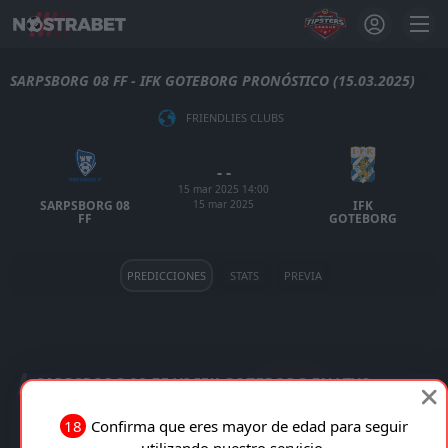
SARPSBORG 08 FF - IFK GOTEBORG PRONÓSTICO (15.03.2025)
FRIENDLIES CLUBS
- -
15 mar 2025 14:00
15 mar 2025
SARPSBORG 08
IFK
FF
GOTEBORG
PREDICCIONES
STATS
PREVIA
SARPSBORG 08 FF VS IFK GOTEBORG EN VIVO
18
Confirma que eres mayor de edad para seguir
TRANSMISIÓN EN VIVO
utilizando nuestro servicio.