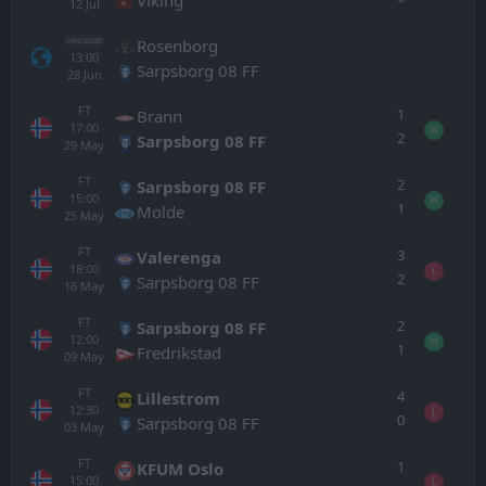
12
Jul
Rosenborg
CANCELLED
13:00
Sarpsborg 08 FF
28
Jun
FT
1
Brann
17:00
W
2
Sarpsborg 08 FF
29
May
FT
2
Sarpsborg 08 FF
15:00
W
1
Molde
25
May
FT
3
Valerenga
18:00
L
2
Sarpsborg 08 FF
16
May
FT
2
Sarpsborg 08 FF
12:00
W
1
Fredrikstad
09
May
FT
4
Lillestrom
12:30
L
0
Sarpsborg 08 FF
03
May
FT
1
KFUM Oslo
15:00
L