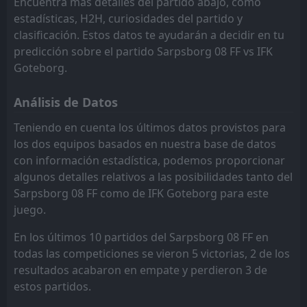
Encuentra más detalles del partido abajo, como
IFK Goteborg
14:30
09
Aug
estadísticas, H2H, curiosidades del partido y
kalmar FF
clasificación. Estos datos te ayudarán a decidir en tu
FT
0
IFK Goteborg
predicción sobre el partido Sarpsborg 08 FF vs IFK
17:00
L
1
Gent
06
Aug
Goteborg.
FT
2
IFK Goteborg
12:00
Análisis de Datos
W
0
Degerfors IF
02
Aug
Teniendo en cuenta los últimos datos provistos para
1
FC Levadia Tallinn
AET
los dos equipos basados en nuestra base de datos
16:30
W
3
IFK Goteborg
30
Jul
con información estadística, podemos proporcionar
algunos detalles relativos a las posibilidades tanto del
FT
4
Sirius
12:00
L
Sarpsborg 08 FF como de IFK Goteborg para este
1
IFK Goteborg
26
Jul
juego.
FT
1
IFK Goteborg
17:00
L
En los últimos 10 partidos del Sarpsborg 08 FF en
2
FC Levadia Tallinn
21
Jul
todas las competiciones se vieron 5 victorias, 2 de los
FT
2
resultados acabaron en empate y perdieron 3 de
IFK Goteborg
17:00
W
1
IF Brommapojkarna
estos partidos.
17
Jul