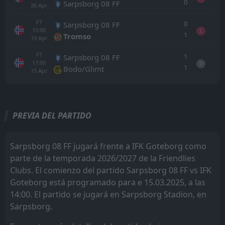
0
Sarpsborg 08 FF
26
Apr
FT
0
Sarpsborg 08 FF
15:00
L
1
Tromso
19
Apr
FT
1
Sarpsborg 08 FF
17:00
D
1
Bodo/Glimt
15
Apr
Todo
Casa
Fuera
PREVIA DEL PARTIDO
IFK Goteborg
12:00
23
Aug
IF elfsborg
Sarpsborg 08 FF jugará frente a IFK Goteborg como
parte de la temporada 2026/2027 de la Friendlies
Olympic
17:00
Clubs. El comienzo del partido Sarpsborg 08 FF vs IFK
19
Aug
IFK Goteborg
Goteborg está programado para e 15.03.2025, a las
14:00. El partido se jugará en Sarpsborg Stadion, en
Degerfors IF
12:00
16
Aug
IFK Goteborg
Sarpsborg.