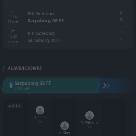
FT
0
IFK Goteborg
14:00
3
Sarpsborg 08 FF
23
mar
FT
1
IFK Goteborg
12:30
1
Sarpsborg 08 FF
25
mar
ALINEACIONES
Sarpsborg 08 FF
Even Sel
4-2-3-1
A. Hiim
21
N. Williams
17
A. Sher