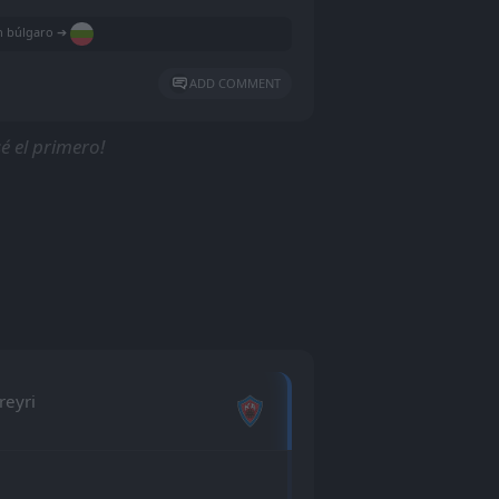
 en búlgaro ➔
ADD COMMENT
é el primero!
reyri