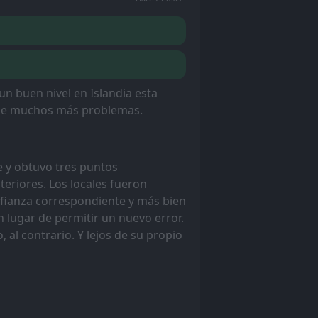
 buen nivel en Islandia esta
iene muchos más problemas.
e y obtuvo tres puntos
eriores. Los locales fueron
onfianza correspondiente y más bien
 lugar de permitir un nuevo error.
o, al contrario. Y lejos de su propio