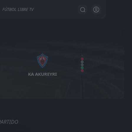
FÚTBOL LIBRE TV
KA AKUREYRI
PARTIDO