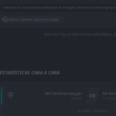
Este texto es una traducción asistida por IA al español. Enlace a la fuente original
Add as a favorite source on Google
Aún no hay predicciones añadidas, ¡s
ESTADÍSTICAS CARA A CARA
IBV Vestmannaeyjar
KA Aku
VS
8 Goles
11 Goles
ÚLTIMOS 7 PARTIDOS