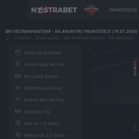
PRONOSTICOS
IBV VESTMANNAEYJAR - KA AKUREYRI PRONÓSTICO (19.07.2026)
Iceland
Úrvalsdeild
IBV Vestmannaeyjar - KA Akureyri
Todos los partidos
Combinada del Día
Marcador Exacto
Favoritos para hoy
Ambos Marcan hoy
Quiniela 1X2
Mas de 1.5 Goles
Menos de 2.5 Goles