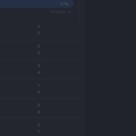
57%
Victorias - 4
2
2
2
0
3
4
1
0
0
0
2
1