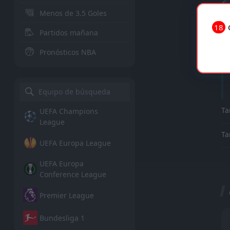
Menos de 3.5 Goles
18
Partidos mañana
Pronósticos NBA
Ta
UEFA Champions
League
Ta
UEFA Europa League
UEFA Europa
Conference League
Premier League
Bundesliga 1