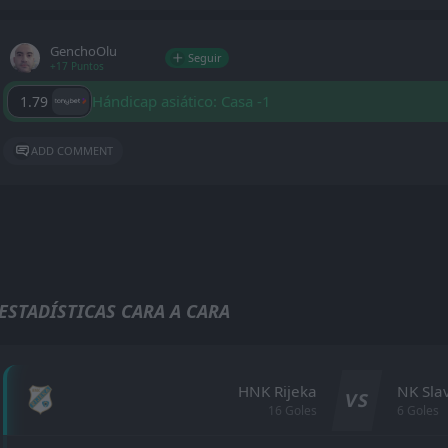
GenchoOlu
Seguir
+17 Puntos
Hándicap asiático: Casa -1
1.79
ADD COMMENT
ESTADÍSTICAS CARA A CARA
HNK Rijeka
NK Sla
VS
16 Goles
6 Goles