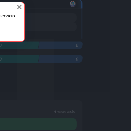
ervicio.
0
0
0
0
4 meses atrás