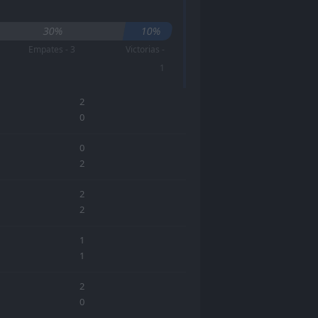
30%
10%
Empates - 3
Victorias -
1
2
0
0
2
2
2
1
1
2
0