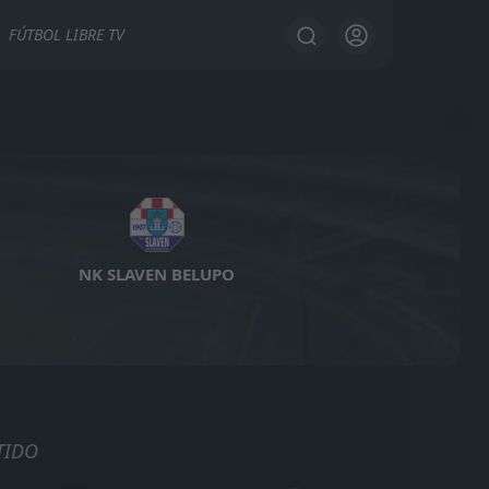
FÚTBOL LIBRE TV
NK SLAVEN BELUPO
TIDO