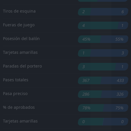
Tiros de esquina
2
6
Fueras de juego
4
1
Posesión del balón
45%
55%
Tarjetas amarillas
1
3
Paradas del portero
3
1
Pases totales
367
433
Pasa preciso
286
326
% de aprobados
78%
75%
Tarjetas amarillas
0
0