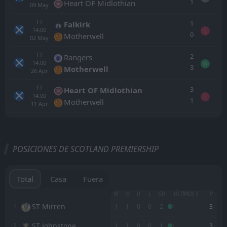
1
Heart OF Midlothian
09
May
FT
1
Falkirk
14:00
L
0
Motherwell
02
May
FT
2
Rangers
14:00
W
3
Motherwell
26
Apr
FT
3
Heart OF Midlothian
14:00
L
1
Motherwell
11
Apr
Todo
Casa
Fuera
POSICIONES DE SCOTLAND PREMIERSHIP
Heart OF Midlothian
14:00
29
Aug
ST Johnstone
Total
Casa
Fuera
Falkirk
M
W
D
L
GD
ÚLTIMOS 5
P
14:00
22
Aug
Heart OF Midlothian
ST Mirren
1
1
1
0
0
2
3
ST Johnstone
2
1
1
0
0
1
3