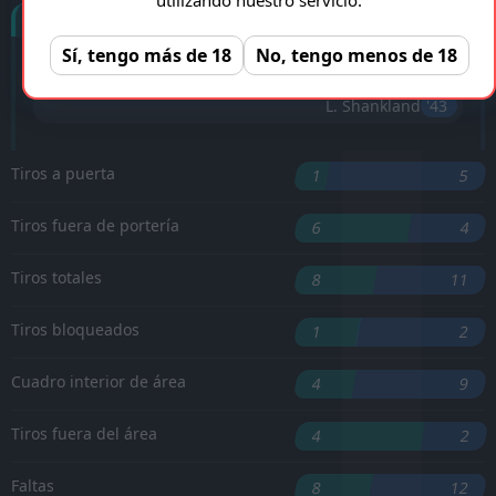
Goles
Sí, tengo más de 18
No, tengo menos de 18
'25 ︎
S. Kingsley
(Own Goal)
L. Shankland
'43 ︎
Tiros a puerta
1
5
Tiros fuera de portería
6
4
Tiros totales
8
11
Tiros bloqueados
1
2
Cuadro interior de área
4
9
Tiros fuera del área
4
2
Faltas
8
12