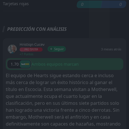
Tarjetas rojas
0
0
PREDICCIÓN CON ANÁLISIS
Hristiqn Cucev
Seguir
3 meses atrás
PRO TIPSTER
+7 Puntos
Ambos equipos marcan
1.70
El equipo de Hearts sigue estando cerca e incluso
más cerca de lograr un éxito histórico al ganar el
título en Escocia. Esta semana visitan a Motherwell,
que actualmente ocupa el cuarto lugar en la
clasificación, pero en sus últimos siete partidos solo
han logrado una victoria frente a cinco derrotas. Sin
embargo, Motherwell será el anfitrión y en casa
definitivamente son capaces de hazañas, mostrando