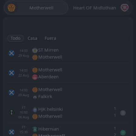
Motherwell
Heart OF Midlothian
Todo
Casa
Fuera
ST Mirren
14:00
29
Aug
Motherwell
Motherwell
14:00
22
Aug
Aberdeen
Motherwell
14:00
09
Aug
Falkirk
FT
1
HJK helsinki
16:00
D
1
Motherwell
06
Aug
FT
1
Hibernian
15:30
W
2
Motherwell