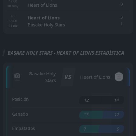
17:00
0
Heart of Lions
18
may
FT
3
Heart of Lions
16:00
1
Basake Holy Stars
21
dic
BASAKE HOLY STARS - HEART OF LIONS ESTADÍSTICA
Basake Holy
VS
Heart of Lions
Stars
Posición
12
14
Ganado
13
12
Empatados
7
9