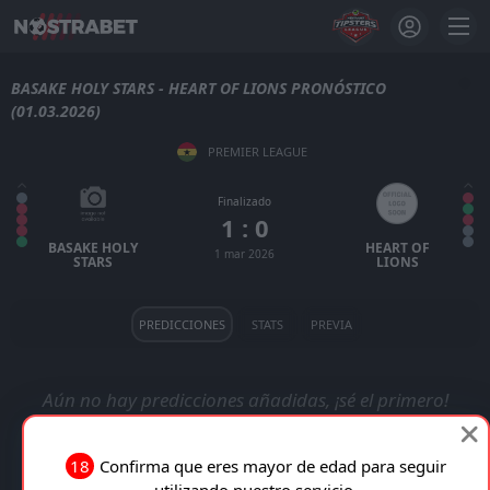
BASAKE HOLY STARS - HEART OF LIONS PRONÓSTICO
(01.03.2026)
PREMIER LEAGUE
Finalizado
1 : 0
BASAKE HOLY
HEART OF
1 mar 2026
STARS
LIONS
PREDICCIONES
STATS
PREVIA
Aún no hay predicciones añadidas, ¡sé el primero!
18
Confirma que eres mayor de edad para seguir
utilizando nuestro servicio.