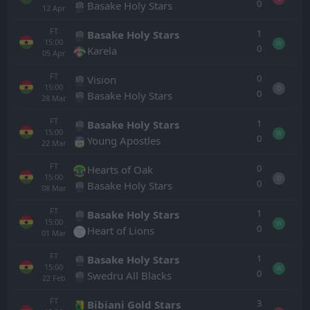
0
Basake Holy Stars
12
Apr
FT
1
Basake Holy Stars
15:00
W
0
Karela
05
Apr
FT
0
Vision
15:00
D
0
Basake Holy Stars
28
Mar
FT
1
Basake Holy Stars
15:00
W
0
Young Apostles
22
Mar
FT
0
Hearts of Oak
15:00
D
0
Basake Holy Stars
08
Mar
FT
1
Basake Holy Stars
15:00
W
0
Heart of Lions
01
Mar
FT
1
Basake Holy Stars
15:00
W
0
Swedru All Blacks
22
Feb
FT
3
Bibiani Gold Stars