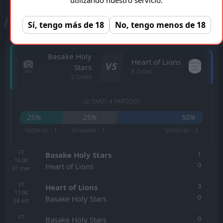
ESTADÍSTICAS CARA A CARA
Sí, tengo más de 18
No, tengo menos de 18
Basake Holy
Heart of Lions
VS
Stars
6 Goles
2 Goles
ÚLTIMOS 4 PARTIDOS
25%
25%
50%
Victorias - 1
Empates - 1
Victorias - 2
FT
1
Basake Holy Stars
16:00
0
Heart of Lions
01
mar
FT
3
Heart of Lions
17:00
0
Basake Holy Stars
24
oct
FT
0
Basake Holy Stars