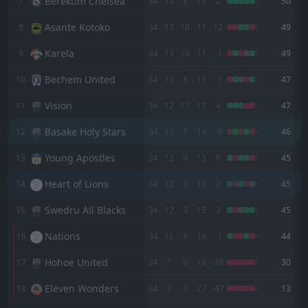
Berekum Chelsea
7
34
14
8
12
2
50
FT
2
Karela
15:00
D
2
Heart of Lions
12
Asante Kotoko
Apr
8
34
13
10
11
12
49
FT
2
Heart of Lions
Karela
9
34
13
10
11
-1
49
15:00
W
0
Vision
05
Apr
Bechem United
10
34
13
8
13
-1
47
FT
3
Young Apostles
15:00
Vision
11
34
12
11
11
4
47
L
0
Heart of Lions
29
Mar
Basake Holy Stars
12
34
13
7
14
-9
46
FT
0
Heart of Lions
15:00
D
0
Hearts of Oak
Young Apostles
13
34
12
9
13
0
45
20
Mar
Heart of Lions
FT
14
34
12
9
13
3
45
1
Heart of Lions
15:00
W
0
Swedru All Blacks
08
Mar
Swedru All Blacks
15
34
12
9
13
3
45
FT
1
Basake Holy Stars
Nations
16
34
12
8
14
-1
44
15:00
L
0
Heart of Lions
01
Mar
Hohoe United
17
34
7
9
18
-28
30
FT
1
Heart of Lions
15:00
L
Eleven Wonders
18
34
3
4
27
-47
13
2
Bibiani Gold Stars
22
Feb