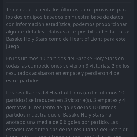
Vision
Nations
11
16
17
17
9
3
6
2
12
2
33
11
Teniendo en cuenta los últimos datos provistos para
Nations
Karela
16
9
17
17
9
1
6
7
2
9
33
10
los dos equipos basados en nuestra base de datos
con información estadística, podemos proporcionar
Asante Kotoko
Heart of Lions
14
8
17
17
9
1
5
7
3
9
32
10
algunos detalles relativos a las posibilidades tanto del
Swedru All Blacks
Hohoe United
15
17
17
17
8
2
7
4
11
2
31
10
Basake Holy Stars como de Heart of Lions para este
juego.
Hearts of Oak
Basake Holy Stars
12
3
17
17
6
1
10
5
11
1
28
8
En los últimos 10 partidos del Basake Holy Stars en
Hohoe United
Young Apostles
13
17
17
17
5
1
5
5
11
7
20
8
todas las competiciones se vieron 3 victorias, 2 de los
Eleven Wonders
Eleven Wonders
18
18
17
17
3
0
2
2
12
15
11
2
resultados acabaron en empate y perdieron 4 de
estos partidos.
Los resultados del Heart of Lions (en los últimos 10
partidos) se traducen en 3 victoria(s), 3 empates y 4
derrotas. El recuento de goles de los 10 últimos
partidos muestra que el Basake Holy Stars ha
anotado una media de 0.6 goles por partido. Las
estadísticas obtenidas de los resultados del Heart of
Lions señalan que el equipo logra un 1.0 goles por