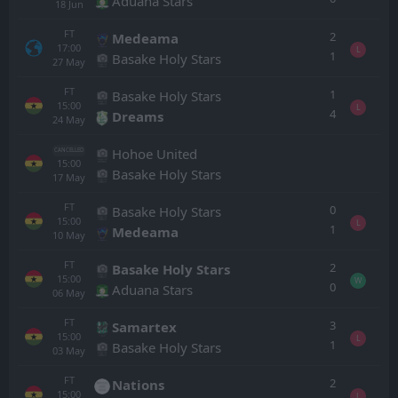
Aduana Stars
18
Jun
FT
2
Medeama
17:00
L
1
Basake Holy Stars
27
May
FT
1
Basake Holy Stars
15:00
L
4
Dreams
24
May
Hohoe United
CANCELLED
15:00
Basake Holy Stars
17
May
FT
0
Basake Holy Stars
15:00
L
1
Medeama
10
May
FT
2
Basake Holy Stars
15:00
W
0
Aduana Stars
06
May
FT
3
Samartex
15:00
L
1
Basake Holy Stars
03
May
FT
2
Nations
15:00
L