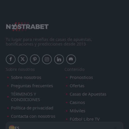
Todo
Casa
Fuera
Stockholm Internazionale
17:00
19
Aug
Hammarby FF
kalmar FF
14:30
16
Aug
Hammarby FF
Tu lugar para reseñas de casas de apuestas,
bonificaciones y predicciones desde 2013
Hammarby FF
12:00
09
Aug
BK Hacken
Sobre nosotros
Contenido
Raków Częstochowa
19:00
Hammarby FF
Sobre nosotros
Pronosticos
Preguntas frecuentes
Ofertas
FT
3
Anderlecht
18:30
L
TÉRMINOS Y
Casas de Apuestas
1
Hammarby FF
30
Jul
CONDICIONES
Casinos
FT
1
IF Brommapojkarna
Política de privacidad
Móviles
12:00
D
1
Hammarby FF
26
Jul
Contacta con nosotros
Fútbol Libre TV
FT
1
Hammarby FF
ES