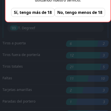
P. Abraham
'2 ︎
Sí, tengo más de 18
No, tengo menos de 18
'48 ︎
D. Sikan
'81 ︎
M. Cvetkovic
'89 ︎
T. Degreef
Tiros a puerta
6
2
Tiros fuera de portería
12
3
Tiros totales
21
5
Faltas
11
10
Tarjetas amarillas
2
3
Paradas del portero
1
3