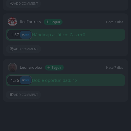
ADD COMMENT
RedFortress
Seguir
Hace 7 días
Hándicap asiático: Casa +0
1.67
ADD COMMENT
Leonardoleo
Seguir
Hace 7 días
Doble oportunidad: 1x
1.36
ADD COMMENT