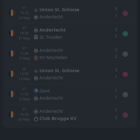
FT
5
Union St. Gilloise
16:30
L
1
Anderlecht
24
May
FT
3
Anderlecht
18:30
W
1
St. Truiden
21
May
FT
2
Anderlecht
11:30
D
2
KV Mechelen
17
May
3
Union St. Gilloise
AET
13:00
L
1
Anderlecht
14
May
FT
1
Gent
11:30
D
1
Anderlecht
10
May
FT
1
Anderlecht
16:30
L
3
Club Brugge KV
03
May