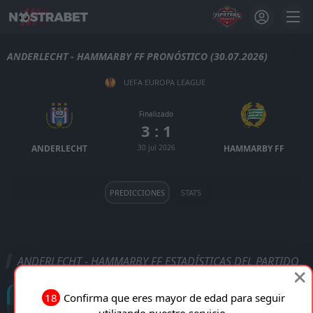
ANDERLECHT - HAMMARBY FF PRONÓSTICO (30.07.2026)
UEFA EUROPA LEAGUE
Finalizado
3 : 1
ANDERLECHT
30 jul 2026
HAMMARBY FF
PREDICCIONES
STATS
ANDERLECHT - HAMMARBY FF ESTADÍSTICAS DEL PARTIDO
Goles
18
Confirma que eres mayor de edad para seguir
utilizando nuestro servicio.