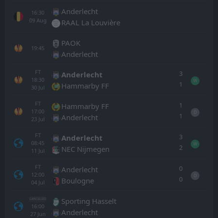
Anderlecht
16:30
09
Aug
RAAL La Louvière
PAOK
19:45
Anderlecht
FT
3
Anderlecht
18:30
W
1
Hammarby FF
30
Jul
FT
1
Hammarby FF
17:00
D
1
Anderlecht
23
Jul
FT
3
Anderlecht
08:45
W
2
NEC Nijmegen
11
Jul
FT
0
Anderlecht
12:00
D
0
Boulogne
04
Jul
Sporting Hasselt
CANCELLED
16:00
Anderlecht
27
Jun