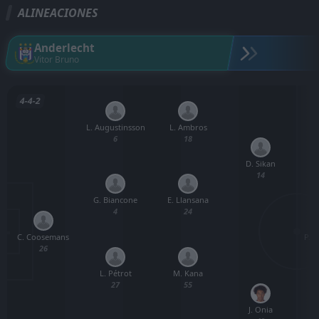
ALINEACIONES
Anderlecht
Vitor Bruno
4-4-2
L. Augustinsson
L. Ambros
6
18
D. Sikan
14
G. Biancone
E. Llansana
4
24
C. Coosemans
P. 
26
L. Pétrot
M. Kana
27
55
J. Onia