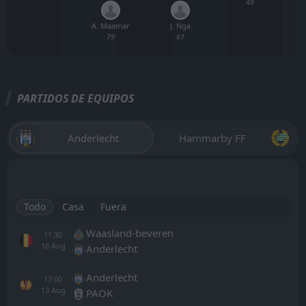
49
A. Maamar
J. Nga
79
61
PARTIDOS DE EQUIPOS
Anderlecht
Hammarby FF
Todo
Casa
Fuera
Waasland-beveren
11:30
16
Aug
Anderlecht
Anderlecht
17:00
13
Aug
PAOK