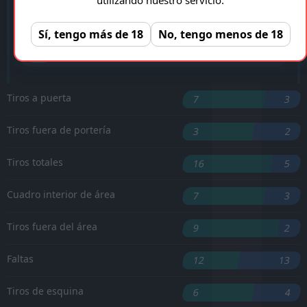
F. Tsimba
'35 ︎
Sí, tengo más de 18
No, tengo menos de 18
'49 ︎
A. Hack
'61 ︎
I. Sauter
Tiros a puerta
7
3
Tiros fuera de portería
3
2
Tiros totales
16
5
Cuadro interior de área
7
3
Tiros fuera del área
9
2
Faltas
12
13
Tiros de esquina
6
4