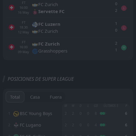
FT
0
FC Zurich
16:00
L
2
Servette FC
16
May
FT
1
FC Luzern
18:30
L
0
FC Zurich
12
May
FT
2
FC Zurich
16:00
W
1
Grasshoppers
09
May
Todo
Casa
Fuera
POSICIONES DE SUPER LEAGUE
Grasshoppers
18:30
02
Sep
FC ST. Gallen
Total
Casa
Fuera
FC Vaduz
M
W
D
L
GD
ÚLTIMOS 5
P
14:30
30
Aug
Grasshoppers
BSC Young Boys
1
2
2
0
0
8
6
FC Lugano
2
2
2
0
0
4
6
Grasshoppers
14:30
23
Aug
FC Sion