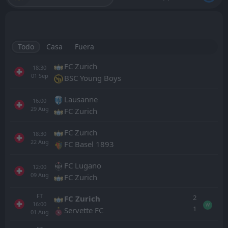
Todo
Casa
Fuera
FC Zurich
18:30
01
Sep
BSC Young Boys
Lausanne
16:00
29
Aug
FC Zurich
FC Zurich
18:30
22
Aug
FC Basel 1893
FC Lugano
12:00
09
Aug
FC Zurich
FT
2
FC Zurich
16:00
W
1
Servette FC
01
Aug