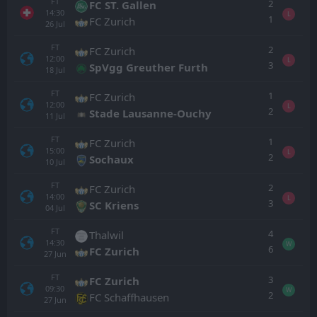
FT
2
FC ST. Gallen
14:30
L
1
FC Zurich
26
Jul
FT
2
FC Zurich
12:00
L
3
SpVgg Greuther Furth
18
Jul
FT
1
FC Zurich
12:00
L
2
Stade Lausanne-Ouchy
11
Jul
FT
1
FC Zurich
15:00
L
2
Sochaux
10
Jul
FT
2
FC Zurich
14:00
L
3
SC Kriens
04
Jul
FT
4
Thalwil
14:30
W
6
FC Zurich
27
Jun
FT
3
FC Zurich
09:30
W
2
FC Schaffhausen
27
Jun