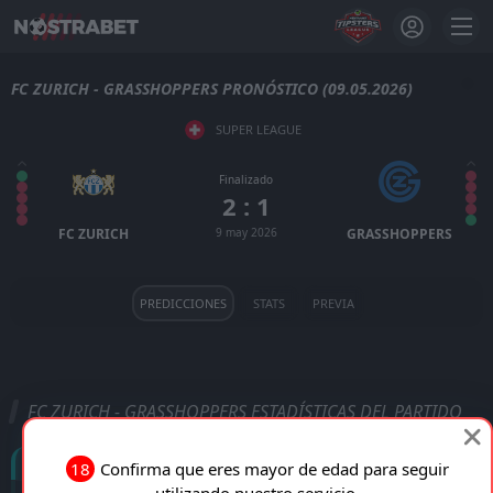
FC ZURICH - GRASSHOPPERS PRONÓSTICO (09.05.2026)
SUPER LEAGUE
Finalizado
2 : 1
FC ZURICH
9 may 2026
GRASSHOPPERS
PREDICCIONES
STATS
PREVIA
FC ZURICH - GRASSHOPPERS ESTADÍSTICAS DEL PARTIDO
Goles
18
Confirma que eres mayor de edad para seguir
utilizando nuestro servicio.