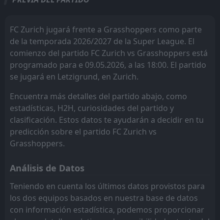
27
Jun
FC ST. Gallen
FC ST. Gallen
3
3
1
1
1
1
0
0
0
0
3
3
2
Grasshoppers
AET
18:15
W
FC Zurich jugará frente a Grasshoppers como parte
1
FC Aarau
21
May
FC Sion
Lausanne
5
4
1
1
1
1
0
0
0
0
3
3
de la temporada 2026/2027 de la Super League. El
FT
0
FC Aarau
comienzo del partido FC Zurich vs Grasshoppers está
FC Zurich
FC Basel 1893
6
7
1
1
1
1
0
0
0
0
3
3
18:15
D
0
Grasshoppers
programado para e 09.05.2026, a las 18:00. El partido
18
May
Lausanne
FC Thun
4
8
1
1
0
1
1
0
0
0
1
3
se jugará en Letzigrund, en Zurich.
FT
1
Lausanne
16:00
W
FC Basel 1893
Grasshoppers
7
9
1
1
0
0
0
1
1
0
0
1
3
Grasshoppers
Encuentra más detalles del partido abajo, como
16
May
estadísticas, H2H, curiosidades del partido y
FC Thun
FC Sion
5
8
1
1
0
0
0
0
1
1
0
0
FT
3
Grasshoppers
clasificación. Estos datos te ayudarán a decidir en tu
18:30
W
2
FC Winterthur
12
Grasshoppers
FC Zurich
May
6
9
1
1
0
0
0
0
1
1
0
0
predicción sobre el partido FC Zurich vs
Grasshoppers.
FT
2
FC Zurich
FC Vaduz
FC Vaduz
10
10
1
1
0
0
0
0
1
1
0
0
16:00
L
1
Grasshoppers
09
May
Análisis de Datos
Servette FC
Servette FC
11
11
1
1
0
0
0
0
1
1
0
0
Teniendo en cuenta los últimos datos provistos para
FC Luzern
FC Luzern
12
12
1
1
0
0
0
0
1
1
0
0
los dos equipos basados en nuestra base de datos
con información estadística, podemos proporcionar