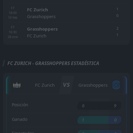
FT
1
FC Zurich
18:00
0
Grasshoppers
10
feb
FT
2
Grasshoppers
16:30
1
FC Zurich
28
ene
FC ZURICH - GRASSHOPPERS ESTADÍSTICA
VS
FC Zurich
Grasshoppers
Posición
6
9
Ganado
1
0