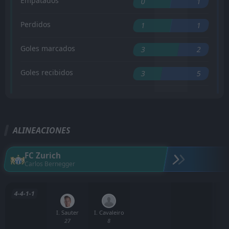
Empatados
0
1
Perdidos
1
1
Goles marcados
3
2
Goles recibidos
3
5
ALINEACIONES
FC Zurich
Carlos Bernegger
4-4-1-1
I. Sauter
I. Cavaleiro
27
8