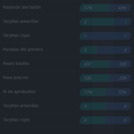
Posesión del balón
57%
43%
Tarjetas amarillas
2
1
Tarjetas rojas
0
1
Paradas del portero
2
4
Pases totales
437
330
Pasa preciso
336
239
% de aprobados
77%
72%
Tarjetas amarillas
0
0
Tarjetas rojas
0
0