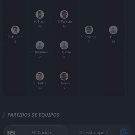
A. Hack
N. Palacio
42
15
S. Huber
B. Krasniqi
P. P.
F.
1
7
19
L. Kamberi
C. Tsawa
2
6
S. Hodza
J. Perea
32
9
PARTIDOS DE EQUIPOS
FC Zurich
Grasshoppers