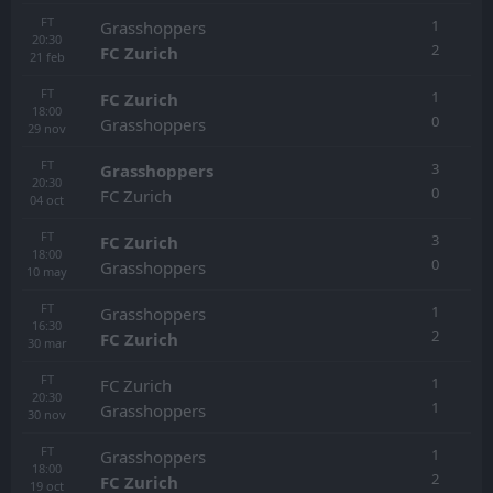
FT
1
Grasshoppers
20:30
2
FC Zurich
21
feb
FT
1
FC Zurich
18:00
0
Grasshoppers
29
nov
FT
3
Grasshoppers
20:30
0
FC Zurich
04
oct
FT
3
FC Zurich
18:00
0
Grasshoppers
10
may
FT
1
Grasshoppers
16:30
2
FC Zurich
30
mar
FT
1
FC Zurich
20:30
1
Grasshoppers
30
nov
FT
1
Grasshoppers
18:00
2
FC Zurich
19
oct