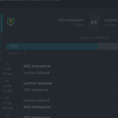
GKS Katowice
Lechia
VS
7 Goles
4 Goles
ÚLTIMOS 4 PARTIDOS
75%
Victorias - 3
FT
GKS Katowice
17:30
Lechia Gdansk
14
mar
FT
Lechia Gdansk
18:00
GKS Katowice
12
sep
FT
Lechia Gdansk
17:30
GKS Katowice
24
may
FT
GKS Katowice