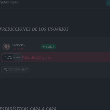
rjetas rojas
PREDICCIONES DE LOS USUARIOS
Sasho85
Seguir
-20 Puntos
Más de 2,5 goles
1.72
ADD COMMENT
ESTADÍSTICAS CARA A CARA