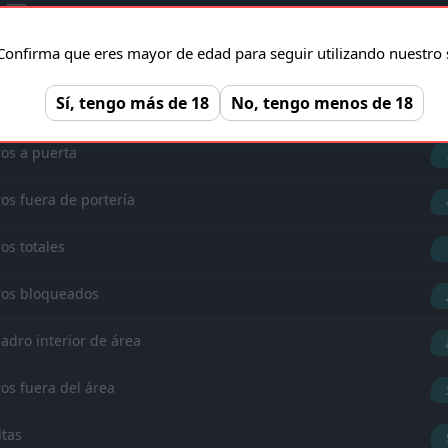
Goles
Confirma que eres mayor de edad para seguir utilizando nuestro s
'39 ︎
M. Wdowiak
'60 ︎
I. Shkurin
Sí, tengo más de 18
No, tengo menos de 18
ros a puerta
ros fuera de portería
ros totales
ros bloqueados
adro interior de área
ros fuera del área
ltas