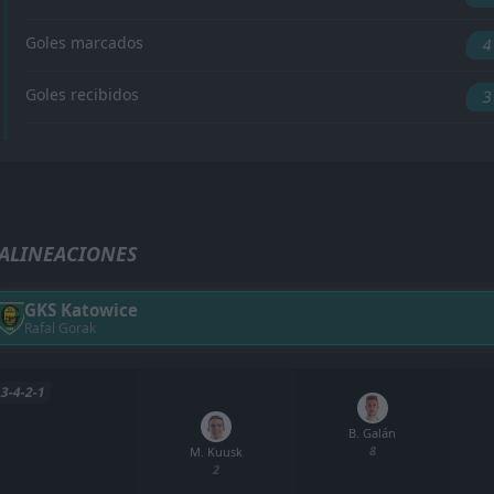
Goles marcados
4
Goles recibidos
3
ALINEACIONES
GKS Katowice
Rafal Gorak
3-4-2-1
B. Galán
8
M. Kuusk
2