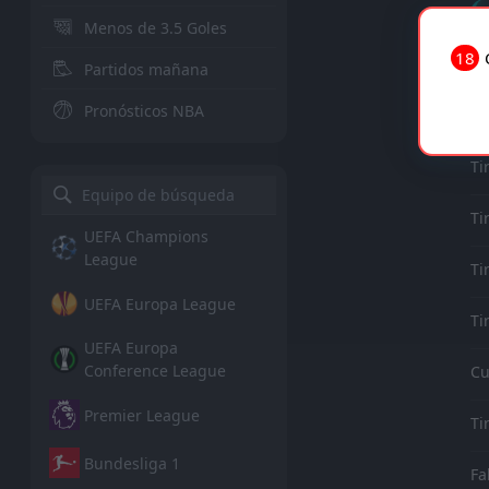
Menos de 3.5 Goles
18
Partidos mañana
Pronósticos NBA
Ti
Ti
UEFA Champions
League
Ti
UEFA Europa League
Ti
UEFA Europa
Conference League
Cu
Premier League
Ti
Bundesliga 1
Fa