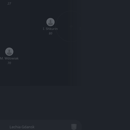
27
I. Shkurin
D. Kurminowski
T. N
80
90
M. Wdowiak
70
K. S
Lechia Gdansk