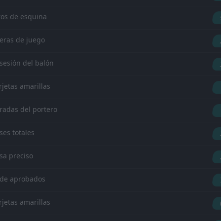
ros de esquina
eras de juego
sesión del balón
rjetas amarillas
radas del portero
ses totales
sa preciso
de aprobados
rjetas amarillas