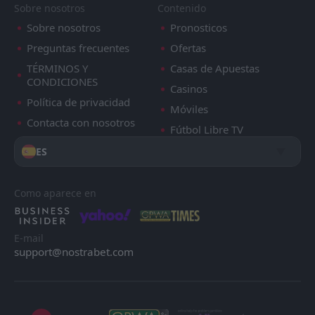
Sobre nosotros
Contenido
Sobre nosotros
Pronosticos
Preguntas frecuentes
Ofertas
TÉRMINOS Y
Casas de Apuestas
CONDICIONES
Casinos
Política de privacidad
Móviles
Contacta con nosotros
Fútbol Libre TV
ES
Como aparece en
E-mail
support@nostrabet.com