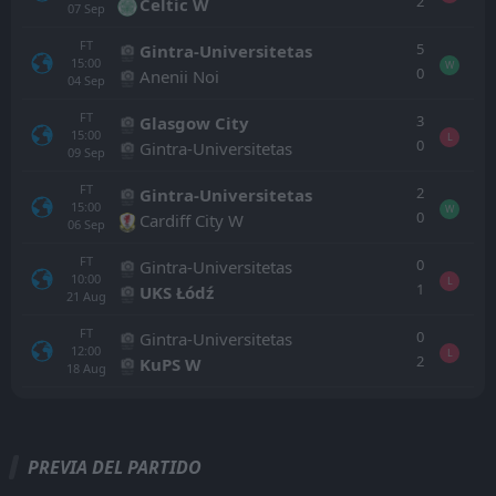
2
Celtic W
07
Sep
FT
5
Gintra-Universitetas
15:00
W
0
Anenii Noi
04
Sep
FT
3
Glasgow City
15:00
L
0
Gintra-Universitetas
09
Sep
FT
2
Gintra-Universitetas
15:00
W
0
Cardiff City W
06
Sep
FT
0
Gintra-Universitetas
10:00
L
1
UKS Łódź
21
Aug
FT
0
Gintra-Universitetas
12:00
L
2
KuPS W
18
Aug
Todo
Casa
Fuera
PREVIA DEL PARTIDO
FT
1
Gintra-Universitetas