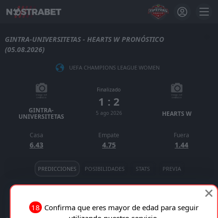
GINTRA-UNIVERSITETAS - HEARTS W PRONÓSTICO
(05.08.2026)
UEFA CHAMPIONS LEAGUE WOMEN
Finalizado
1 : 2
GINTRA-
5 ago 2026
HEARTS W
UNIVERSITETAS
Casa
Empate
Fuera
6.43
4.75
1.44
PREDICCIONES
POSIBILIDADES
STATS
PREVIA
18
Confirma que eres mayor de edad para seguir
GINTRA-UNIVERSITETAS - HEARTS W ESTADÍSTICAS DEL
utilizando nuestro servicio.