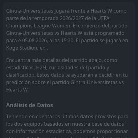
13:30
W
2
Hearts W
05
Aug
Gintra-Universitetas jugará frente a Hearts W como
parte de la temporada 2026/2027 de la UEFA
Champions League Women. El comienzo del partido
Gintra-Universitetas vs Hearts W está programado
para e 05.08.2026, a las 15:30. El partido se jugará en
Koge Stadion, en .
Encuentra más detalles del partido abajo, como
estadísticas, H2H, curiosidades del partido y
clasificación. Estos datos te ayudarán a decidir en tu
predicción sobre el partido Gintra-Universitetas vs
Hearts W.
Análisis de Datos
Teniendo en cuenta los últimos datos provistos para
los dos equipos basados en nuestra base de datos
con información estadística, podemos proporcionar