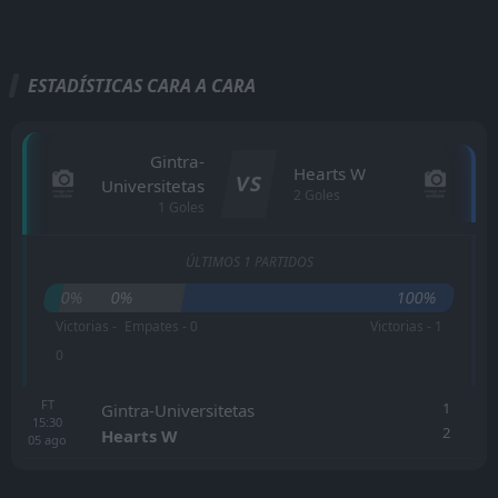
ESTADÍSTICAS CARA A CARA
Gintra-
Hearts W
VS
Universitetas
2 Goles
1 Goles
ÚLTIMOS 1 PARTIDOS
0%
0%
100%
Victorias -
Empates - 0
Victorias - 1
0
FT
1
Gintra-Universitetas
15:30
2
Hearts W
05
ago