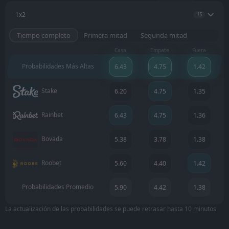
1x2
15
Tiempo completo
Primera mitad
Segunda mitad
Casa
Empate
Fuera
Probabilidades Más Altas
6.43
4.75
1.42
Stake
6.20
4.75
1.35
Rainbet
6.43
4.75
1.36
Bovada
5.38
3.78
1.38
Roobet
5.60
4.40
1.42
Probabilidades Promedio
5.90
4.42
1.38
La actualización de las probabilidades se puede retrasar hasta 10 minutos