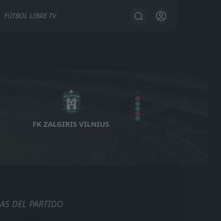
FÚTBOL LIBRE TV
FK ZALGIRIS VILNIUS
CAS DEL PARTIDO