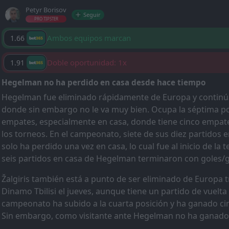
Petyr Borisov
Seguir
PRO TIPSTER
Ambos equipos marcan
1.66
Doble oportunidad: 1x
1.91
Hegelman no ha perdido en casa desde hace tiempo
Hegelman fue eliminado rápidamente de Europa y continúa
donde sin embargo no le va muy bien. Ocupa la séptima po
empates, especialmente en casa, donde tiene cinco empate
los torneos. En el campeonato, siete de sus diez partidos 
solo ha perdido una vez en casa, lo cual fue al inicio de l
seis partidos en casa de Hegelman terminaron con goles/g
Žalgiris también está a punto de ser eliminado de Europa t
Dinamo Tbilisi el jueves, aunque tiene un partido de vuelta
campeonato ha subido a la cuarta posición y ha ganado cin
Sin embargo, como visitante ante Hegelman no ha ganado 