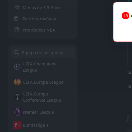
Menos de 3.5 Goles
18
Partidos mañana
Pronósticos NBA
UEFA Champions
League
Ta
UEFA Europa League
Ta
UEFA Europa
Conference League
Premier League
Bundesliga 1