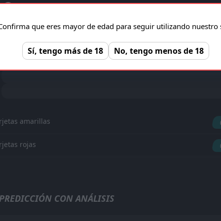
Goles
Confirma que eres mayor de edad para seguir utilizando nuestro s
'10 ︎
D. Pasilys
Sí, tengo más de 18
No, tengo menos de 18
'52 ︎
Wesley
rjetas amarillas
rjetas rojas
PREDICCIÓN CON ANÁLISIS