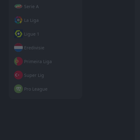
Serie A
La Liga
Ligue 1
Eredivisie
Primeira Liga
Super Lig
Pro League