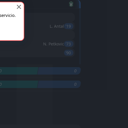
ervicio.
L. Antal
'19 ︎
N. Petkovic
'73 ︎
'90 ︎
0
0
0
0