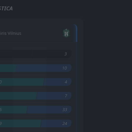
STICA
iris Vilnius
7
3
10
0
4
7
6
33
9
24