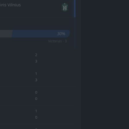
iris Vilnius
30%
Victorias - 3
2
3
1
3
0
0
1
0