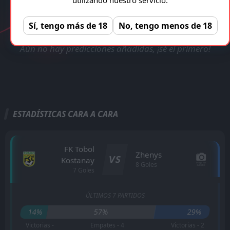
VERIFICADA Y LEGAL!
FK Tobol Kostanay - Zhenys
Registro gratuito, sin anuncios!
REGISTRAR
Sí, tengo más de 18
No, tengo menos de 18
Aún no hay predicciones añadidas, ¡sé el primero!
ESTADÍSTICAS CARA A CARA
FK Tobol
Zhenys
VS
Kostanay
8 Goles
7 Goles
ÚLTIMOS 7 PARTIDOS
14%
57%
29%
Victorias -
Empates - 4
Victorias - 2