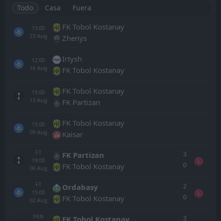
Todo
Casa
Fuera
FK Tobol Kostanay
13:00
23
Aug
Zhenys
Irtysh
12:00
16
Aug
FK Tobol Kostanay
FK Tobol Kostanay
15:00
13
Aug
FK Partizan
FK Tobol Kostanay
15:00
09
Aug
Kaisar
FT
3
FK Partizan
19:00
L
0
FK Tobol Kostanay
06
Aug
FT
2
Ordabasy
15:00
L
0
FK Tobol Kostanay
02
Aug
PEN
3
FK Tobol Kostanay