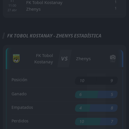
FT
1
FK Tobol Kostanay
11:00
1
Zhenys
27
abr
FK TOBOL KOSTANAY - ZHENYS ESTADÍSTICA
FK Tobol
VS
Zhenys
Kostanay
Posición
10
9
Ganado
6
5
Empatados
4
8
Perdidos
10
7