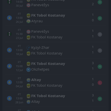
14:00
W
2
Panevėžys
30
Jul
FT
1
FK Tobol Kostanay
13:00
W
0
Atyrau
26
Jul
FT
1
Panevėžys
15:30
D
1
FK Tobol Kostanay
23
Jul
FT
1
Kyzyl-Zhar
13:00
D
1
FK Tobol Kostanay
18
Jul
FT
3
FK Tobol Kostanay
15:00
W
1
Okzhetpes
12
Jul
FT
1
Altay
12:00
L
0
FK Tobol Kostanay
04
Jul
FT
3
FK Tobol Kostanay
13:00
W
1
Altay
28
Jun
FT