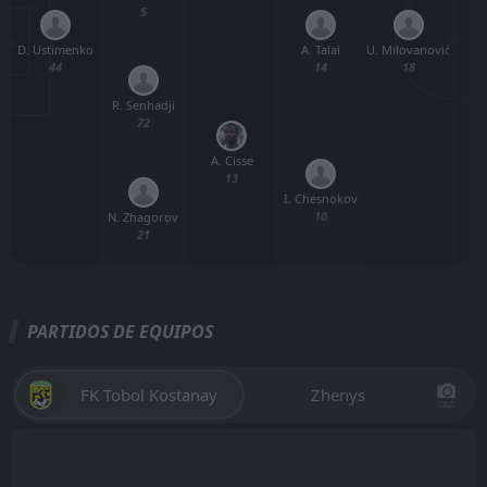
5
D. Ustimenko
U. Milovanović
A. Talal
44
18
14
R. Senhadji
72
A. Cisse
A
13
I. Chesnokov
10
N. Zhagorov
21
PARTIDOS DE EQUIPOS
FK Tobol Kostanay
Zhenys