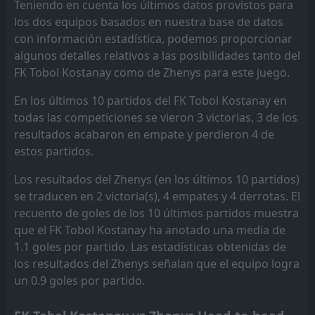
Teniendo en cuenta los últimos datos provistos para
Kaisar
Altay
12
16
11
10
1
2
8
2
2
6
11
8
los dos equipos basados en nuestra base de datos
Atyrau
FC Astana
13
3
9
9
2
1
4
4
3
4
10
7
con información estadística, podemos proporcionar
algunos detalles relativos a las posibilidades tanto del
Zhetysu
Ulytau
14
7
9
9
2
1
3
4
4
4
9
7
FK Tobol Kostanay como de Zhenys para este juego.
Irtysh
Aktobe
15
5
9
9
2
1
3
2
4
6
9
5
En los últimos 10 partidos del FK Tobol Kostanay en
Altay
FK Tobol Kostanay
10
16
11
11
1
0
6
2
4
9
9
2
todas las competiciones se vieron 3 victorias, 3 de los
resultados acabaron en empate y perdieron 4 de
estos partidos.
Los resultados del Zhenys (en los últimos 10 partidos)
se traducen en 2 victoria(s), 4 empates y 4 derrotas. El
recuento de goles de los 10 últimos partidos muestra
que el FK Tobol Kostanay ha anotado una media de
1.1 goles por partido. Las estadísticas obtenidas de
los resultados del Zhenys señalan que el equipo logra
un 0.9 goles por partido.