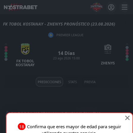
FK TOBOL KOSTANAY - ZHENYS PRONÓSTICO (23.08.2026)
PREMIER LEAGUE
14 Días
23 ago 2026 15:00
FK TOBOL
ZHENYS
KOSTANAY
PREDICCIONES
STATS
PREVIA
FK TOBOL KOSTANAY VS ZHENYS EN VIVO
18
Confirma que eres mayor de edad para seguir
TRANSMISIÓN EN VIVO
utilizando nuestro servicio.