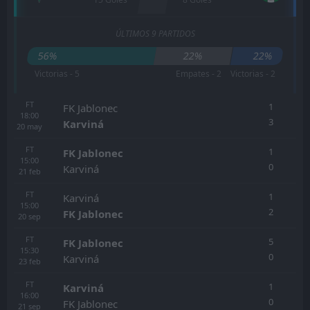
ÚLTIMOS 9 PARTIDOS
56%
22%
22%
Victorias - 5
Empates - 2
Victorias - 2
FT
1
FK Jablonec
18:00
3
Karviná
20
may
FT
1
FK Jablonec
15:00
0
Karviná
21
feb
FT
1
Karviná
15:00
2
FK Jablonec
20
sep
FT
5
FK Jablonec
15:30
0
Karviná
23
feb
FT
1
Karviná
16:00
0
FK Jablonec
21
sep