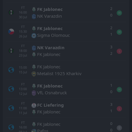
FT
2
FK Jablonec
16:00
W
0
NK Varazdin
30
Jul
FT
2
FK Jablonec
15:30
W
1
Sigma Olomouc
26
Jul
FT
3
NK Varazdin
18:00
L
2
FK Jablonec
23
Jul
FK Jablonec
15:00
15
Jul
Metalist 1925 Kharkiv
FT
1
FK Jablonec
13:00
W
0
VfL Osnabruck
12
Jul
FT
3
FC Liefering
11:00
L
1
FK Jablonec
11
Jul
FT
0
FK Jablonec
16:00
D
0
Pafos
08
Jul