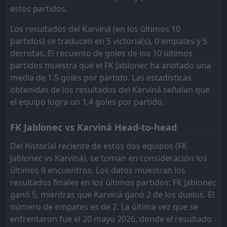
13:00
W
estos partidos.
3
Karviná
10
May
Los resultados del Karviná (en los últimos 10
FT
1
Karviná
13:00
partidos) se traducen en 5 victoria(s), 0 empates y 5
L
2
Pardubice
02
May
derrotas. El recuento de goles de los 10 últimos
FT
partidos muestra que el FK Jablonec ha anotado una
0
Karviná
14:00
L
3
media de 1.5 goles por partido. Las estadísticas
Mlada Boleslav
25
Apr
obtenidas de los resultados del Karviná señalan que
FT
2
Karviná
el equipo logra un 1.4 goles por partido.
18:00
W
1
Baník Ostrava
21
Apr
FK Jablonec vs Karviná Head-to-head
FT
1
Dukla Praha
13:00
W
2
Karviná
Del historial reciente de estos dos equipos (FK
18
Apr
Jablonec vs Karviná), se toman en consideración los
FT
3
Karviná
últimos 9 encuentros. Los datos muestran los
11:00
W
1
Slovan Liberec
12
Apr
resultados finales en los últimos partidos: FK Jablonec
ganó 5, mientras que Karviná ganó 2 de los duelos. El
FT
2
Sparta Praha
16:30
L
número de empates es de 2. La última vez que se
0
Karviná
05
Apr
enfrentaron fue el 20 mayo 2026, donde el resultado