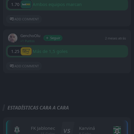
Ambos equipos marcan
1.70
ADD COMMENT
GenchoOlu
Seguir
2 meses atrás
+1 Puntos
Más de 1,5 goles
1.25
ADD COMMENT
ESTADÍSTICAS CARA A CARA
FK Jablonec
Karviná
VS
15 Goles
8 Goles