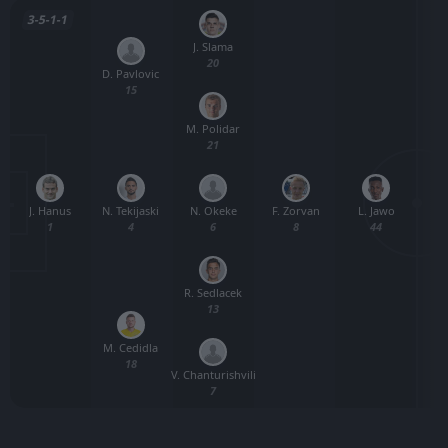
3-5-1-1
J. Slama
20
D. Pavlovic
15
M. Polidar
21
J. Hanus
N. Okeke
F. Zorvan
L. Jawo
L
N. Tekijaski
1
6
8
44
4
R. Sedlacek
13
M. Cedidla
18
V. Chanturishvili
7