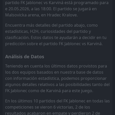
14:30
W
partido FK Jablonec vs Karviná está programado para
0
Považská Bystrica
10
Jul
e 20.05.2026, a las 18:00. El partido se jugará en
FT
2
Malsovicka arena, en Hradec Kralove.
Karviná
09:00
W
1
Zemplín Michalovce
07
Jul
Encuentra más detalles del partido abajo, como
FT
estadísticas, H2H, curiosidades del partido y
2
Wisla Krakow
10:00
L
0
clasificación. Estos datos te ayudarán a decidir en tu
Karviná
04
Jul
predicción sobre el partido FK Jablonec vs Karviná.
Karviná
CANCELLED
15:00
Polonia Bytom
27
Jun
Análisis de Datos
FT
4
Sigma Olomouc
Teniendo en cuenta los últimos datos provistos para
12:00
L
0
Karviná
los dos equipos basados en nuestra base de datos
23
May
con información estadística, podemos proporcionar
FT
1
FK Jablonec
algunos detalles relativos a las posibilidades tanto del
16:00
W
3
Karviná
20
May
FK Jablonec como de Karviná para este juego.
FT
1
Karviná
En los últimos 10 partidos del FK Jablonec en todas las
15:00
L
3
Sigma Olomouc
16
May
competiciones se vieron 6 victorias, 2 de los
resultados acabaron en empate y perdieron 2 de
1
Pardubice
AET