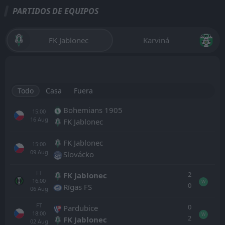
PARTIDOS DE EQUIPOS
FK Jablonec
Karviná
Todo
Casa
Fuera
Bohemians 1905
15:00
16
Aug
FK Jablonec
FK Jablonec
15:00
09
Aug
Slovácko
FT
2
FK Jablonec
16:00
W
0
Rīgas FS
06
Aug
FT
0
Pardubice
18:00
W
2
FK Jablonec
02
Aug