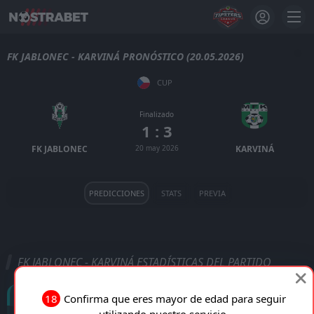
FK JABLONEC - KARVINÁ PRONÓSTICO (20.05.2026)
CUP
Finalizado
1 : 3
FK JABLONEC
20 may 2026
KARVINÁ
PREDICCIONES
STATS
PREVIA
FK JABLONEC - KARVINÁ ESTADÍSTICAS DEL PARTIDO
Goles
18
Confirma que eres mayor de edad para seguir
utilizando nuestro servicio.