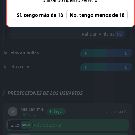
'17 ︎
L. Jawo
(Penalty)
Sí, tengo más de 18
No, tengo menos de 18
O. Conde
'44 ︎
Kahuan Vinicius
'48 ︎
Kahuan Vinicius
'90 ︎
Tarjetas amarillas
0
0
Tarjetas rojas
0
0
PREDICCIONES DE LOS USUARIOS
Mia_san_mia
Seguir
2 meses atrás
+18 Puntos
Más de 2,5/Sí
2.05