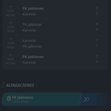
FT
3
FK Jablonec
15:00
2
Karviná
04
may
FT
0
FK Jablonec
15:00
0
Karviná
16
dic
FT
1
Karviná
15:00
1
FK Jablonec
19
ago
FT
2
FK Jablonec
16:00
0
Karviná
01
may
ALINEACIONES
FK Jablonec
Lubos Kozel