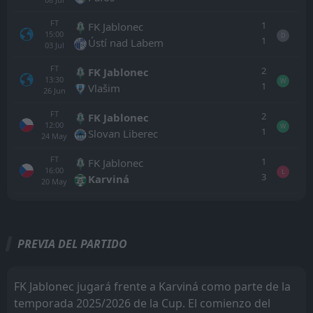
FT
1
FK Jablonec
15:00
D
1
Ústí nad Labem
03
Jul
FT
2
FK Jablonec
13:30
W
1
Vlašim
26
Jun
FT
2
FK Jablonec
12:00
W
1
Slovan Liberec
24
May
FT
1
FK Jablonec
16:00
L
3
Karviná
20
May
Todo
Casa
Fuera
PREVIA DEL PARTIDO
FT
2
Karviná
14:00
W
1
Ruch Chorzów
18
Jul
FK Jablonec jugará frente a Karviná como parte de la
temporada 2025/2026 de la Cup. El comienzo del
FT
2
Karviná