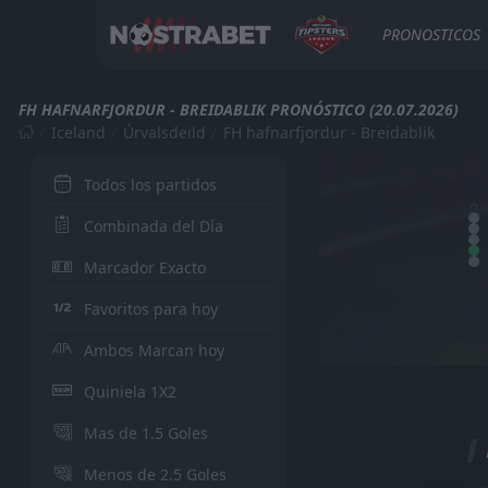
PRONOSTICOS
FH HAFNARFJORDUR - BREIDABLIK PRONÓSTICO (20.07.2026)
Iceland
Úrvalsdeild
FH hafnarfjordur - Breidablik
Todos los partidos
Combinada del Día
Marcador Exacto
Favoritos para hoy
Ambos Marcan hoy
Quiniela 1X2
Mas de 1.5 Goles
Menos de 2.5 Goles