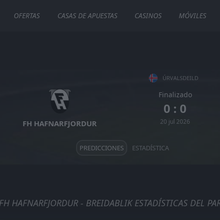
OFERTAS
CASAS DE APUESTAS
CASINOS
MÓVILES
ÚRVALSDEILD
Finalizado
L
W
0 : 0
D
W
W
20 jul 2026
FH HAFNARFJORDUR
PREDICCIONES
ESTADÍSTICA
FH HAFNARFJORDUR - BREIDABLIK ESTADÍSTICAS DEL PA