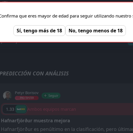
Goles
Confirma que eres mayor de edad para seguir utilizando nuestro s
rjetas amarillas
Sí, tengo más de 18
No, tengo menos de 18
rjetas rojas
PREDICCIÓN CON ANÁLISIS
Petyr Borisov
Seguir
PRO TIPSTER
Ambos equipos marcan
1.33
Hafnarfjörður muestra mejora
Hafnarfjörður es penúltimo en la clasificación, pero últ