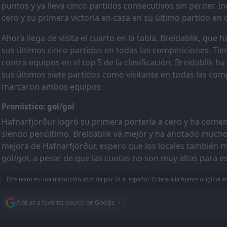
puntos y ya lleva cinco partidos consecutivos sin perder. I
cero y su primera victoria en casa en su último partido en 
Ahora llega de visita el cuarto en la tabla, Breidablik, que 
sus últimos cinco partidos en todas las competiciones. Tie
contra equipos en el top 5 de la clasificación. Breidablik 
sus últimos siete partidos como visitante en todas las comp
marcaron ambos equipos.
Pronóstico: gol/gol
Hafnarfjörður logró su primera portería a cero y ha come
siendo penúltimo. Breidablik va mejor y ha anotado muchos
mejora de Hafnarfjörður, espero que los locales también 
gol/gol, a pesar de que las cuotas no son muy altas para e
Este texto es una traducción asistida por IA al español. Enlace a la fuente original
Add as a favorite source on Google