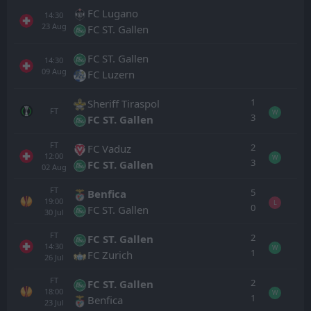
FC Lugano
14:30
23
Aug
FC ST. Gallen
FC ST. Gallen
14:30
09
Aug
FC Luzern
1
Sheriff Tiraspol
FT
W
3
FC ST. Gallen
FT
2
FC Vaduz
12:00
W
3
FC ST. Gallen
02
Aug
FT
5
Benfica
19:00
L
0
FC ST. Gallen
30
Jul
FT
2
FC ST. Gallen
14:30
W
1
FC Zurich
26
Jul
FT
2
FC ST. Gallen
18:00
W
1
Benfica
23
Jul