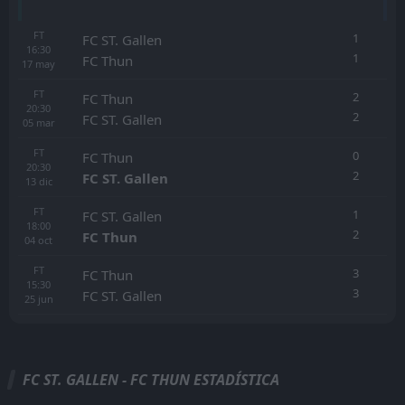
FT
1
FC ST. Gallen
16:30
1
FC Thun
17
may
FT
2
FC Thun
20:30
2
FC ST. Gallen
05
mar
FT
0
FC Thun
20:30
2
FC ST. Gallen
13
dic
FT
1
FC ST. Gallen
18:00
2
FC Thun
04
oct
FT
3
FC Thun
15:30
3
FC ST. Gallen
25
jun
FC ST. GALLEN - FC THUN ESTADÍSTICA