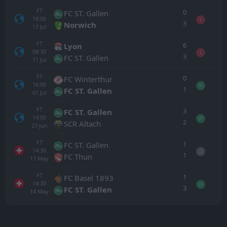
FT
0
FC ST. Gallen
18:00
L
3
Norwich
17
Jul
FT
6
Lyon
08:30
L
3
FC ST. Gallen
11
Jul
FT
0
FC Winterthur
16:00
W
1
FC ST. Gallen
01
Jul
FT
3
FC ST. Gallen
14:00
W
2
SCR Altach
27
Jun
FT
1
FC ST. Gallen
14:30
D
1
FC Thun
17
May
FT
1
FC Basel 1893
14:30
W
3
FC ST. Gallen
14
May