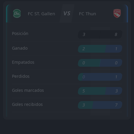
VS
FC ST. Gallen
FC Thun
Posición
3
8
Ganado
2
1
Empatados
0
0
Perdidos
0
1
Goles marcados
5
3
Goles recibidos
3
7