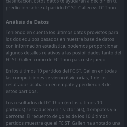
clasificación. Estos datos te ayudarán a decidir en tu
18:30
L
1
FC Thun
02
Grasshoppers
FC Zurich
May
6
9
1
1
0
0
0
0
1
1
0
0
predicción sobre el partido FC ST. Gallen vs FC Thun.
FT
0
FC Thun
FC Vaduz
FC Vaduz
10
10
1
1
0
0
0
0
1
1
0
0
18:30
Análisis de Datos
L
1
FC Lugano
25
Apr
Servette FC
Servette FC
11
11
1
1
0
0
0
0
1
1
0
0
Teniendo en cuenta los últimos datos provistos para
los dos equipos basados en nuestra base de datos
FC Luzern
FC Luzern
12
12
1
1
0
0
0
0
1
1
0
0
con información estadística, podemos proporcionar
algunos detalles relativos a las posibilidades tanto del
FC ST. Gallen como de FC Thun para este juego.
En los últimos 10 partidos del FC ST. Gallen en todas
las competiciones se vieron 6 victorias, 1 de los
resultados acabaron en empate y perdieron 3 de
estos partidos.
Los resultados del FC Thun (en los últimos 10
partidos) se traducen en 1 victoria(s), 4 empates y 6
derrotas. El recuento de goles de los 10 últimos
partidos muestra que el FC ST. Gallen ha anotado una