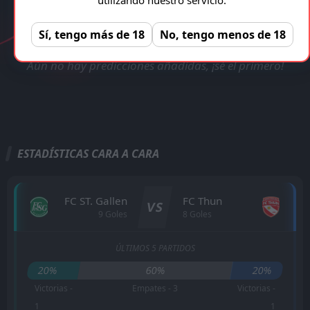
VERIFICADA Y LEGAL!
FC ST. Gallen - FC Thun
Registro gratuito, sin anuncios!
REGISTRAR
Sí, tengo más de 18
No, tengo menos de 18
Aún no hay predicciones añadidas, ¡sé el primero!
ESTADÍSTICAS CARA A CARA
FC ST. Gallen
FC Thun
VS
9 Goles
8 Goles
ÚLTIMOS 5 PARTIDOS
20%
60%
20%
Victorias -
Empates - 3
Victorias -
1
1