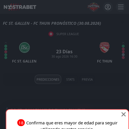
FC ST. GALLEN - FC THUN PRONÓSTICO (30.08.2026)
SUPER LEAGUE
23 Días
30 ago 2026 16:30
FC ST. GALLEN
FC THUN
PREDICCIONES
STATS
PREVIA
FC ST. GALLEN VS FC THUN EN VIVO
18
Confirma que eres mayor de edad para seguir
TRANSMISIÓN EN VIVO
utilizando nuestro servicio.