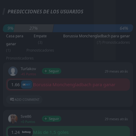
PREDICCIONES DE LOS USUARIOS
9%
27%
64%
Casa para
Empate
Borussia Monchengladbach para ganar
(3)
(7) Pronosticadores
ganar
(1)
Pronosticadores
Pronosticadores
Turlakov
Seguir
29 meses atrás
-45 Puntos
Borussia Monchengladbach para ganar
1.66
ADD COMMENT
Sve86
Seguir
29 meses atrás
+0 Puntos
Más de 1,5 goles
1.24