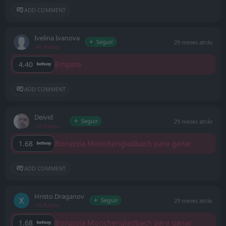
ADD COMMENT
Ivelina Ivanova
Seguir
29 meses atrás
-40 Puntos
Empate
4.40
ADD COMMENT
Deivid
Seguir
29 meses atrás
-10 Puntos
Borussia Monchengladbach para ganar
1.68
ADD COMMENT
Hristo Draganov
Seguir
29 meses atrás
-10 Puntos
Borussia Monchengladbach para ganar
1.68