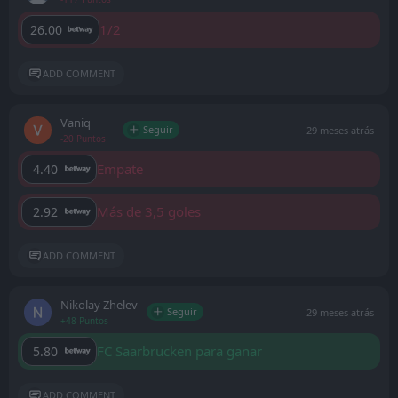
1/2
26.00
ADD COMMENT
Vaniq
Seguir
29 meses atrás
-20 Puntos
Empate
4.40
Más de 3,5 goles
2.92
ADD COMMENT
Nikolay Zhelev
Seguir
29 meses atrás
+48 Puntos
FC Saarbrucken para ganar
5.80
ADD COMMENT