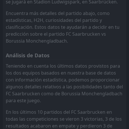
Borussia Monchengladbach
se jugará en Stadion Ludwigspark, en Saarbrücken.
FT
Encuentra más detalles del partido abajo, como
1
Hansa Rostock
12:00
W
3
estadísticas, H2H, curiosidades del partido y
Borussia Monchengladbach
01
Aug
clasificación. Estos datos te ayudarán a decidir en tu
FT
1
Rot-weiss Essen
predicción sobre el partido FC Saarbrucken vs
12:00
W
2
Borussia Monchengladbach
25
Jul
Borussia Monchengladbach.
FT
0
Wuppertaler SV
12:00
Análisis de Datos
W
6
Borussia Monchengladbach
18
Jul
Teniendo en cuenta los últimos datos provistos para
FT
2
Spelle-Venhaus
los dos equipos basados en nuestra base de datos
16:30
W
6
Borussia Monchengladbach
20
May
con información estadística, podemos proporcionar
algunos detalles relativos a las posibilidades tanto del
FT
4
Borussia Monchengladbach
13:30
W
FC Saarbrucken como de Borussia Monchengladbach
0
1899 Hoffenheim
16
May
para este juego.
FT
3
FC Augsburg
13:30
L
En los últimos 10 partidos del FC Saarbrucken en
1
Borussia Monchengladbach
09
May
todas las competiciones se vieron 3 victorias, 3 de los
FT
1
resultados acabaron en empate y perdieron 3 de
Borussia Monchengladbach
15:30