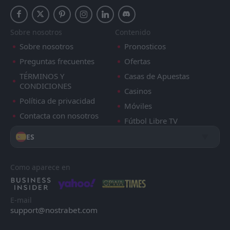
Sobre nosotros
Contenido
Sobre nosotros
Pronosticos
Preguntas frecuentes
Ofertas
TÉRMINOS Y
Casas de Apuestas
CONDICIONES
Casinos
Política de privacidad
Móviles
Contacta con nosotros
Fútbol Libre TV
ES
Como aparece en
E-mail
support@nostrabet.com