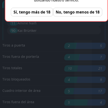
Goles
Sí, tengo más de 18
No, tengo menos de 18
Robin Hack
'8 ︎
'11 ︎
Amine Naïfi
'90 ︎
Kai Brünker
Tiros a puerta
2
5
Tiros fuera de portería
4
7
Tiros totales
10
21
Tiros bloqueados
4
9
Cuadro interior de área
5
17
Tiros fuera del área
5
4