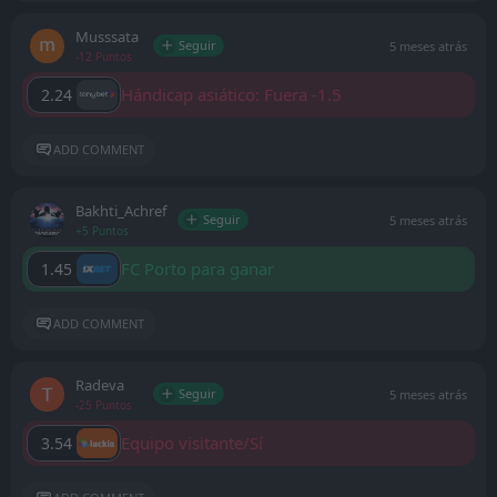
Musssata
Seguir
5 meses atrás
-12 Puntos
Hándicap asiático: Fuera -1.5
2.24
ADD COMMENT
Bakhti_Achref
Seguir
5 meses atrás
+5 Puntos
FC Porto para ganar
1.45
ADD COMMENT
Radeva
Seguir
5 meses atrás
-25 Puntos
Equipo visitante/Sí
3.54