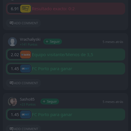
Resultado exacto: 0:2
6.91
ADD COMMENT
Vrachaliyski
Seguir
5 meses atrás
+141 Puntos
Equipo visitante/Menos de 3,5
2.02
FC Porto para ganar
1.45
ADD COMMENT
Sasho85
Seguir
5 meses atrás
+23 Puntos
FC Porto para ganar
1.45
ADD COMMENT