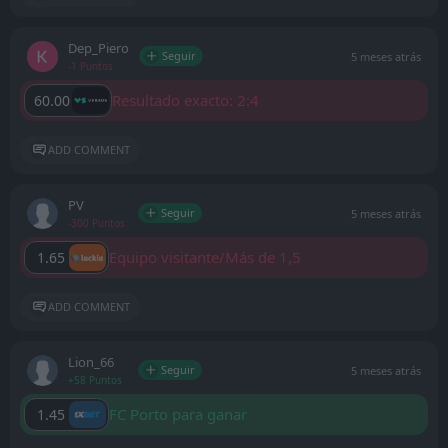
Dep_Piero
Seguir
5 meses atrás
-1 Puntos
Resultado exacto: 2:4
60.00
ADD COMMENT
PV
Seguir
5 meses atrás
-300 Puntos
Equipo visitante/Más de 1,5
1.65
ADD COMMENT
Lion_66
Seguir
5 meses atrás
+58 Puntos
FC Porto para ganar
1.45