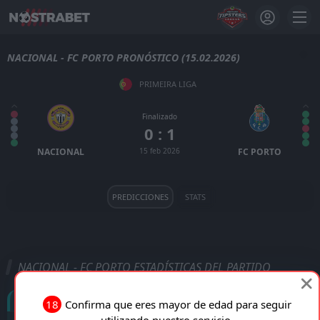
NACIONAL - FC PORTO PRONÓSTICO (15.02.2026)
PRIMEIRA LIGA
Finalizado
0 : 1
NACIONAL
15 feb 2026
FC PORTO
PREDICCIONES
STATS
NACIONAL - FC PORTO ESTADÍSTICAS DEL PARTIDO
Goles
18
Confirma que eres mayor de edad para seguir
utilizando nuestro servicio.