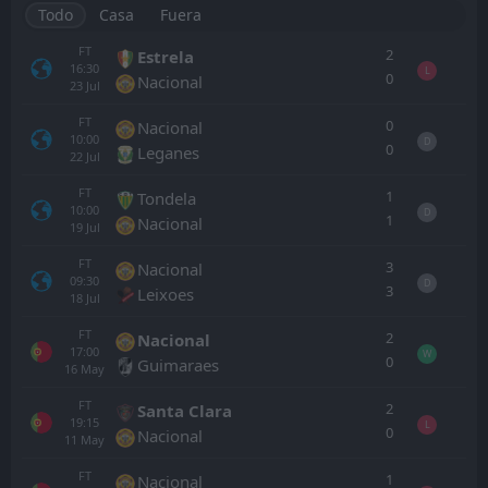
Todo
Casa
Fuera
FT
2
Estrela
16:30
L
0
Nacional
23
Jul
FT
0
Nacional
10:00
D
0
Leganes
22
Jul
FT
1
Tondela
10:00
D
1
Nacional
19
Jul
FT
3
Nacional
09:30
D
3
Leixoes
18
Jul
FT
2
Nacional
17:00
W
0
Guimaraes
16
May
FT
2
Santa Clara
19:15
L
0
Nacional
11
May
FT
1
Nacional