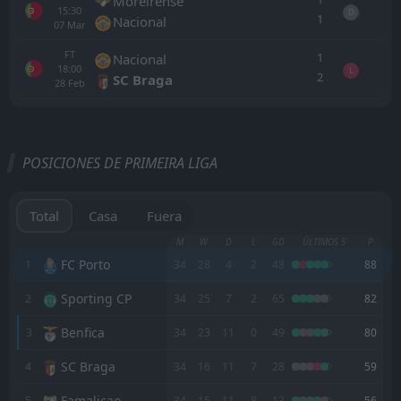
Moreirense
15:30
D
1
Nacional
07
Mar
FT
1
Nacional
18:00
L
2
SC Braga
28
Feb
Todo
Casa
Fuera
POSICIONES DE PRIMEIRA LIGA
FT
2
FC Porto
19:00
W
1
Aston Villa
25
Jul
Total
Casa
Fuera
FT
1
FC Porto
M
W
D
L
GD
ÚLTIMOS 5
P
14:30
W
0
Santa Clara
FC Porto
1
34
28
4
2
48
88
16
May
Sporting CP
2
FT
34
25
7
2
65
82
3
AVS
17:00
L
1
FC Porto
10
May
Benfica
3
34
23
11
0
49
80
FT
1
FC Porto
SC Braga
4
34
16
11
7
28
59
19:30
W
0
Alverca
02
May
Famalicao
5
34
15
11
8
13
56