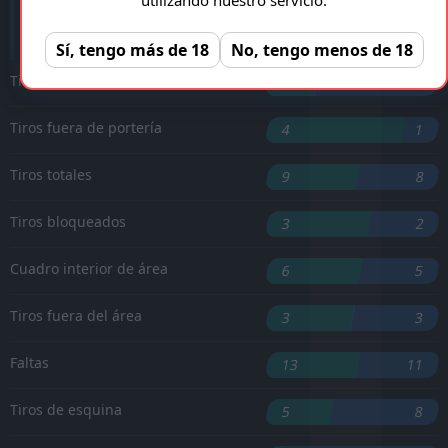
J. Bednarek
'60 ︎
Sí, tengo más de 18
No, tengo menos de 18
Tiros a puerta
2
5
Tiros fuera de portería
4
1
Tiros totales
9
8
Tiros bloqueados
3
2
Cuadro interior de área
6
5
Tiros fuera del área
3
3
Faltas
13
11
Tiros de esquina
5
8