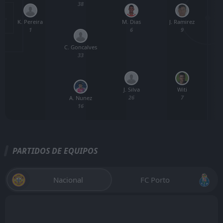
38
K. Pereira
M. Dias
J. Ramirez
1
6
9
C. Goncalves
33
J. Silva
Witi
26
7
A. Nunez
16
PARTIDOS DE EQUIPOS
Nacional
FC Porto