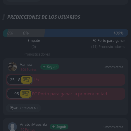
PREDICCIONES DE LOS USUARIOS
0%
0%
100%
Empate
FC Porto para ganar
(0)
(11) Pronosticadores
Pronosticadores
Vanisia
Seguir
5 meses atrás
-300 Puntos
1/x
25.18
FC Porto para ganar la primera mitad
1.95
ADD COMMENT
AnatoliMaeshki
Seguir
5 meses atrás
-10 Puntos