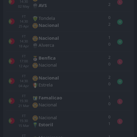
14:30
L
2
AVS
02
May
FT
0
Tondela
14:30
W
2
Nacional
25
Apr
FT
1
Nacional
14:30
W
0
Alverca
18
Apr
FT
2
Benfica
17:00
L
0
Nacional
12
Apr
FT
2
Nacional
14:30
W
0
Estrela
04
Apr
FT
1
Famalicao
15:30
L
0
Nacional
21
Mar
FT
0
Nacional
15:30
L
1
Estoril
15
Mar
FT
1