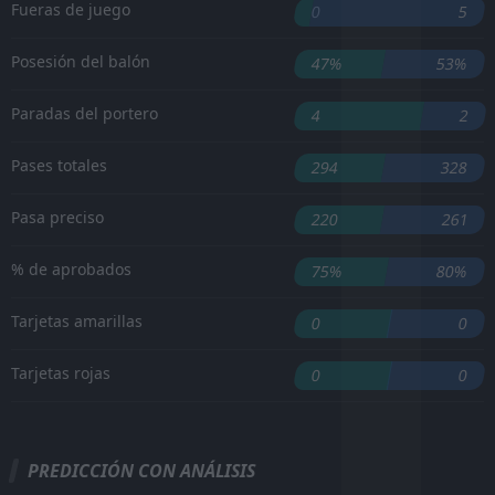
Fueras de juego
0
5
Posesión del balón
47%
53%
Paradas del portero
4
2
Pases totales
294
328
Pasa preciso
220
261
% de aprobados
75%
80%
Tarjetas amarillas
0
0
Tarjetas rojas
0
0
PREDICCIÓN CON ANÁLISIS