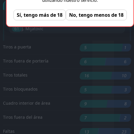
Goles
Sí, tengo más de 18
No, tengo menos de 18
R. Nzingoula
'17 ︎
'61 ︎
J. Mijatovic
Tiros a puerta
5
1
Tiros fuera de portería
6
6
Tiros totales
16
10
Tiros bloqueados
5
3
Cuadro interior de área
9
8
Tiros fuera del área
7
2
Faltas
13
23