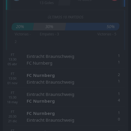
13 Goles
ÚLTIMOS 10 PARTIDOS
20%
30%
50%
Victorias -
Empates - 3
Victorias - 5
2
FT
1
Eintracht Braunschweig
13:30
1
FC Nurnberg
05
abr
FT
2
FC Nurnberg
13:00
1
Eintracht Braunschweig
01
nov
FT
1
Eintracht Braunschweig
15:30
4
FC Nurnberg
18
may
FT
1
FC Nurnberg
20:30
0
Eintracht Braunschweig
21
dic
FT