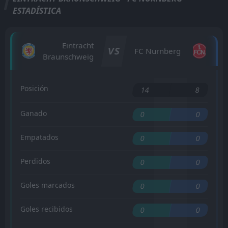
ESTADÍSTICA
Eintracht
VS
FC Nurnberg
Braunschweig
Posición
14
8
Ganado
0
0
Empatados
0
0
Perdidos
0
0
Goles marcados
0
0
Goles recibidos
0
0