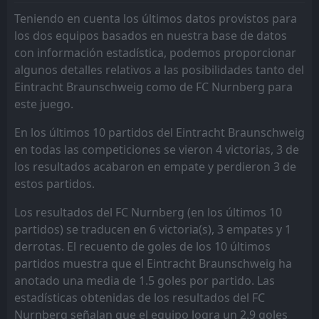
FC Nurnberg
FC Nurnberg
8
8
0
0
0
0
0
0
0
0
0
0
Teniendo en cuenta los últimos datos provistos para
FC Kaiserslautern
FC Kaiserslautern
7
7
0
0
0
0
0
0
0
0
0
0
los dos equipos basados en nuestra base de datos
con información estadística, podemos proporcionar
SV Darmstadt 98
SV Darmstadt 98
6
6
0
0
0
0
0
0
0
0
0
0
algunos detalles relativos a las posibilidades tanto del
Hannover 96
Hannover 96
5
5
0
0
0
0
0
0
0
0
0
0
Eintracht Braunschweig como de FC Nurnberg para
este juego.
FC St. Pauli
FC St. Pauli
4
4
0
0
0
0
0
0
0
0
0
0
En los últimos 10 partidos del Eintracht Braunschweig
FC Heidenheim
FC Heidenheim
3
3
0
0
0
0
0
0
0
0
0
0
en todas las competiciones se vieron 4 victorias, 3 de
VfL BOCHUM
VfL BOCHUM
18
18
1
0
0
0
0
0
1
0
0
0
los resultados acabaron en empate y perdieron 3 de
estos partidos.
Los resultados del FC Nurnberg (en los últimos 10
partidos) se traducen en 6 victoria(s), 3 empates y 1
derrotas. El recuento de goles de los 10 últimos
partidos muestra que el Eintracht Braunschweig ha
anotado una media de 1.5 goles por partido. Las
estadísticas obtenidas de los resultados del FC
Nurnberg señalan que el equipo logra un 2.9 goles