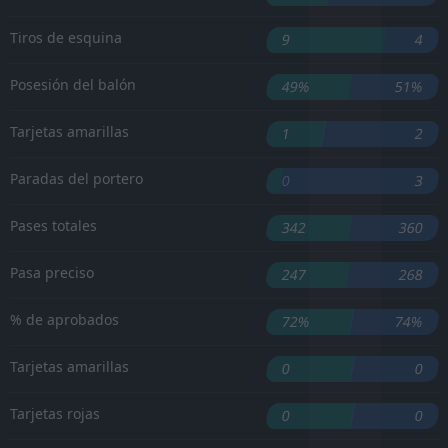
Tiros de esquina
9
4
Posesión del balón
49%
51%
Tarjetas amarillas
1
2
Paradas del portero
0
3
Pases totales
342
360
Pasa preciso
247
268
% de aprobados
72%
74%
Tarjetas amarillas
0
0
Tarjetas rojas
0
0