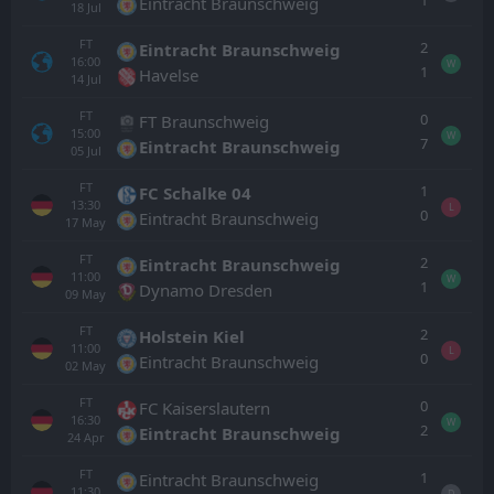
1
Eintracht Braunschweig
18
Jul
FT
2
Eintracht Braunschweig
16:00
W
1
Havelse
14
Jul
FT
0
FT Braunschweig
15:00
W
7
Eintracht Braunschweig
05
Jul
FT
1
FC Schalke 04
13:30
L
0
Eintracht Braunschweig
17
May
FT
2
Eintracht Braunschweig
11:00
W
1
Dynamo Dresden
09
May
FT
2
Holstein Kiel
11:00
L
0
Eintracht Braunschweig
02
May
FT
0
FC Kaiserslautern
16:30
W
2
Eintracht Braunschweig
24
Apr
FT
1
Eintracht Braunschweig
11:30
D