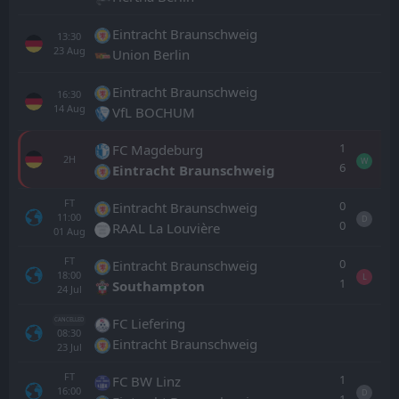
Eintracht Braunschweig
13:30
23
Aug
Union Berlin
Eintracht Braunschweig
16:30
14
Aug
VfL BOCHUM
1
FC Magdeburg
2H
W
6
Eintracht Braunschweig
FT
0
Eintracht Braunschweig
11:00
D
0
RAAL La Louvière
01
Aug
FT
0
Eintracht Braunschweig
18:00
L
1
Southampton
24
Jul
FC Liefering
CANCELLED
08:30
Eintracht Braunschweig
23
Jul
FT
1
FC BW Linz
16:00
D