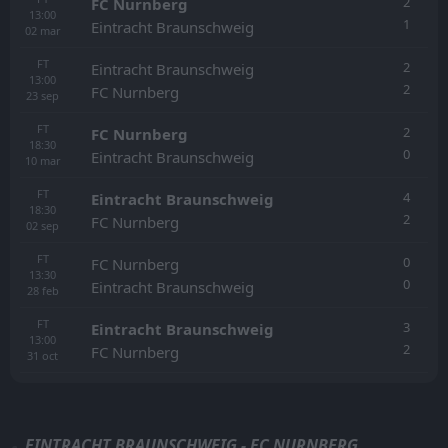
2
FC Nurnberg
13:00
1
Eintracht Braunschweig
02
mar
FT
2
Eintracht Braunschweig
13:00
2
FC Nurnberg
23
sep
FT
2
FC Nurnberg
18:30
0
Eintracht Braunschweig
10
mar
FT
4
Eintracht Braunschweig
18:30
2
FC Nurnberg
02
sep
FT
0
FC Nurnberg
13:30
0
Eintracht Braunschweig
28
feb
FT
3
Eintracht Braunschweig
13:00
2
FC Nurnberg
31
oct
EINTRACHT BRAUNSCHWEIG - FC NURNBERG