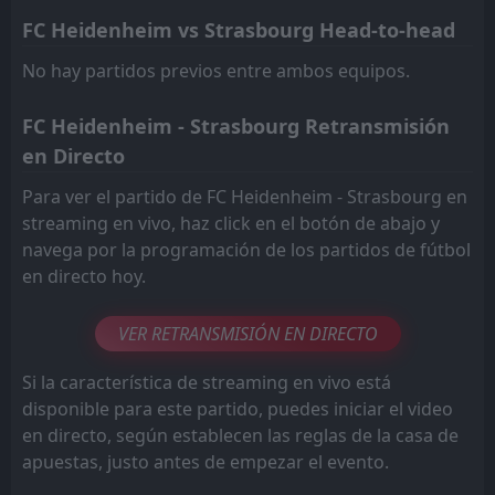
FT
1
Rayo Vallecano
19:00
FC Heidenheim vs Strasbourg Head-to-head
L
0
Strasbourg
30
Apr
No hay partidos previos entre ambos equipos.
FT
2
Lorient
13:00
W
3
Strasbourg
26
Apr
FC Heidenheim - Strasbourg Retransmisión
FT
en Directo
0
Strasbourg
19:00
L
2
Nice
22
Apr
Para ver el partido de FC Heidenheim - Strasbourg en
streaming en vivo, haz click en el botón de abajo y
navega por la programación de los partidos de fútbol
en directo hoy.
VER RETRANSMISIÓN EN DIRECTO
Si la característica de streaming en vivo está
disponible para este partido, puedes iniciar el video
en directo, según establecen las reglas de la casa de
apuestas, justo antes de empezar el evento.