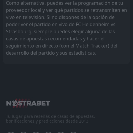
Como alternativa, puedes ver la programación de tu
proveedor local y ver qué partidos se retransmiten en
vivo en televisión. Si no dispones de la opción de
poder ver el partido en vivo de FC Heidenheim vs
Strasbourg, siempre puedes elegir alguna de las
casas de apuestas recomendadas y hacer el
seguimiento en directo (con el Match Tracker) del
desarrollo del partido y sus estadísticas.
Tu lugar para reseñas de casas de apuestas,
bonificaciones y predicciones desde 2013