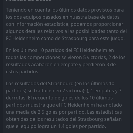
0
Strasbourg
17:00
L
2
Blackburn
Teniendo en cuenta los últimos datos provistos para
25
Jul
los dos equipos basados en nuestra base de datos
FT
7
Sporting CP
con información estadística, podemos proporcionar
19:15
L
0
Strasbourg
20
Jul
algunos detalles relativos a las posibilidades tanto del
FC Heidenheim como de Strasbourg para este juego.
FT
5
Strasbourg
19:00
W
4
Monaco
17
May
En los últimos 10 partidos del FC Heidenheim en
todas las competiciones se vieron 5 victorias, 2 de los
FT
1
Stade Brestois 29
17:00
W
resultados acabaron en empate y perdieron 3 de
2
Strasbourg
13
May
estos partidos.
FT
1
Angers
19:00
Los resultados del Strasbourg (en los últimos 10
D
1
Strasbourg
10
May
partidos) se traducen en 2 victoria(s), 1 empates y 7
FT
derrotas. El recuento de goles de los 10 últimos
0
Strasbourg
19:00
L
1
partidos muestra que el FC Heidenheim ha anotado
Rayo Vallecano
07
May
una media de 2.5 goles por partido. Las estadísticas
FT
1
Strasbourg
obtenidas de los resultados del Strasbourg señalan
15:15
L
2
Toulouse
03
May
que el equipo logra un 1.4 goles por partido.