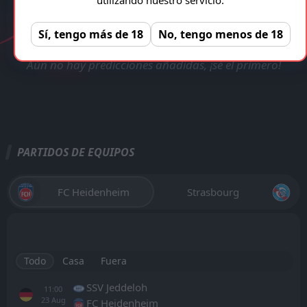
VERIFICADA Y LEGAL!
FC Heidenheim - Strasbourg
Registro gratuito, sin anuncios!
REGISTRAR
Sí, tengo más de 18
No, tengo menos de 18
Aún no hay predicciones añadidas, ¡sé el primero!
PARTIDOS DE EQUIPOS
FC Heidenheim
Strasbourg
Todo
Casa
Fuera
SSV Jeddeloh
11:00
23
Aug
FC Heidenheim