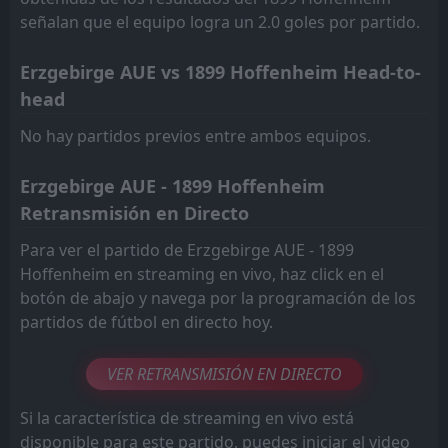
señalan que el equipo logra un 2.0 goles por partido.
FT
1
1899 Hoffenheim
13:30
L
2
FSV Mainz 05
04
Apr
Erzgebirge AUE vs 1899 Hoffenheim Head-to-
FT
5
head
RB Leipzig
19:30
L
0
1899 Hoffenheim
20
Mar
No hay partidos previos entre ambos equipos.
FT
1
1899 Hoffenheim
14:30
D
1
Erzgebirge AUE - 1899 Hoffenheim
VfL Wolfsburg
14
Mar
Retransmisión en Directo
Para ver el partido de Erzgebirge AUE - 1899
Hoffenheim en streaming en vivo, haz click en el
botón de abajo y navega por la programación de los
partidos de fútbol en directo hoy.
VER RETRANSMISIÓN EN DIRECTO
Si la característica de streaming en vivo está
disponible para este partido, puedes iniciar el video