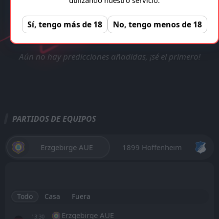
TRANSMISIÓN EN VIVO
VERIFICADA Y LEGAL!
Erzgebirge AUE - 1899 Hoffenheim
Registro gratuito, sin anuncios!
Sí, tengo más de 18
No, tengo menos de 18
REGISTRAR
Aún no hay predicciones añadidas, ¡sé el primero!
PARTIDOS DE EQUIPOS
Erzgebirge AUE
1899 Hoffenheim
Todo
Casa
Fuera
Erzgebirge AUE
13:30