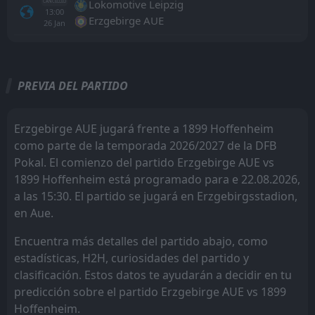
Lokomotive Leipzig
CANCELLED
13:00
Erzgebirge AUE
26
Jan
Todo
Casa
Fuera
PREVIA DEL PARTIDO
1899 Hoffenheim
13:30
05
Sep
Borussia Dortmund
Erzgebirge AUE jugará frente a 1899 Hoffenheim
como parte de la temporada 2026/2027 de la DFB
FC Koln
13:30
Pokal. El comienzo del partido Erzgebirge AUE vs
29
Aug
1899 Hoffenheim
1899 Hoffenheim está programado para e 22.08.2026,
a las 15:30. El partido se jugará en Erzgebirgsstadion,
Erzgebirge AUE
13:30
22
Aug
1899 Hoffenheim
en Aue.
FT
Encuentra más detalles del partido abajo, como
3
1899 Hoffenheim
13:30
W
0
estadísticas, H2H, curiosidades del partido y
Karlsruher SC
01
Aug
clasificación. Estos datos te ayudarán a decidir en tu
FT
3
1899 Hoffenheim
predicción sobre el partido Erzgebirge AUE vs 1899
16:00
W
1
Holstein Kiel
29
Jul
Hoffenheim.