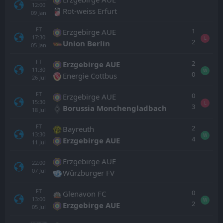
12:00
Rot-weiss Erfurt
09
Jan
FT
1
Erzgebirge AUE
17:30
L
2
Union Berlin
05
Jan
FT
2
Erzgebirge AUE
11:30
W
0
Energie Cottbus
26
Jul
FT
0
Erzgebirge AUE
15:30
L
3
Borussia Monchengladbach
18
Jul
FT
2
Bayreuth
13:30
W
4
Erzgebirge AUE
11
Jul
Erzgebirge AUE
22:00
07
Jul
Würzburger FV
FT
0
Glenavon FC
13:00
W
2
Erzgebirge AUE
05
Jul