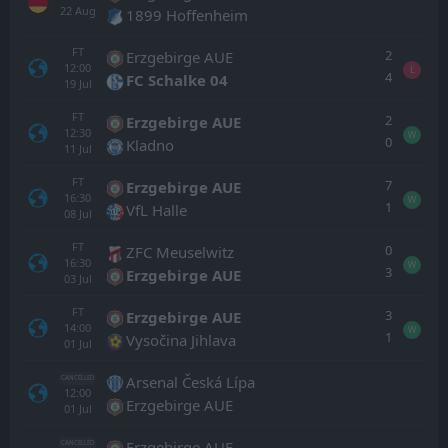
22
Aug
1899 Hoffenheim
FT
2
Erzgebirge AUE
12:00
L
4
FC Schalke 04
19
Jul
FT
2
Erzgebirge AUE
12:30
W
0
Kladno
11
Jul
FT
7
Erzgebirge AUE
16:30
W
1
VfL Halle
08
Jul
FT
0
ZFC Meuselwitz
16:30
W
3
Erzgebirge AUE
03
Jul
FT
3
Erzgebirge AUE
14:00
W
1
Vysočina Jihlava
01
Jul
Arsenal Česká Lípa
CANCELLED
12:00
Erzgebirge AUE
01
Jul
Erzgebirge AUE
CANCELLED