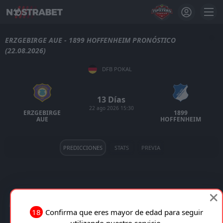
ERZGEBIRGE AUE - 1899 HOFFENHEIM PRONÓSTICO
(22.08.2026)
DFB POKAL
13 Días
22 ago 2026 15:30
ERZGEBIRGE
1899
AUE
HOFFENHEIM
PREDICCIONES
STATS
PREVIA
ERZGEBIRGE AUE VS 1899 HOFFENHEIM EN VIVO
18
Confirma que eres mayor de edad para seguir
utilizando nuestro servicio.