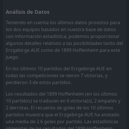
FT
0
SGV Freiberg
13:30
Análisis de Datos
W
3
1899 Hoffenheim
18
Jul
Teniendo en cuenta los últimos datos provistos para
FT
4
Borussia Monchengladbach
los dos equipos basados en nuestra base de datos
13:30
L
0
1899 Hoffenheim
16
May
con información estadística, podemos proporcionar
algunos detalles relativos a las posibilidades tanto del
FT
1
1899 Hoffenheim
13:30
W
Erzgebirge AUE como de 1899 Hoffenheim para este
0
Werder Bremen
09
May
juego.
FT
3
1899 Hoffenheim
13:30
D
En los últimos 10 partidos del Erzgebirge AUE en
3
VfB Stuttgart
02
May
todas las competiciones se vieron 7 victorias, y
FT
1
perdieron 3 de estos partidos.
Hamburger SV
16:30
W
2
1899 Hoffenheim
25
Apr
Los resultados del 1899 Hoffenheim (en los últimos
FT
10 partidos) se traducen en 6 victoria(s), 2 empates y
2
1899 Hoffenheim
13:30
W
1
2 derrotas. El recuento de goles de los 10 últimos
Borussia Dortmund
18
Apr
partidos muestra que el Erzgebirge AUE ha anotado
FT
2
FC Augsburg
una media de 2.6 goles por partido. Las estadísticas
18:30
D
2
1899 Hoffenheim
10
Apr
obtenidas de los resultados del 1899 Hoffenheim