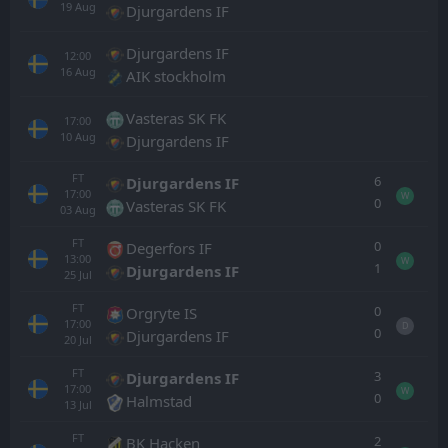
19
Aug
Djurgardens IF
Djurgardens IF
12:00
16
Aug
AIK stockholm
Vasteras SK FK
17:00
10
Aug
Djurgardens IF
FT
6
Djurgardens IF
17:00
W
0
Vasteras SK FK
03
Aug
FT
0
Degerfors IF
13:00
W
1
Djurgardens IF
25
Jul
FT
0
Orgryte IS
17:00
D
0
Djurgardens IF
20
Jul
FT
3
Djurgardens IF
17:00
W
0
Halmstad
13
Jul
FT
2
BK Hacken