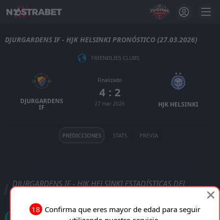
DJURGARDENS IF - HJK HELSINKI PRONÓSTICO (27.03.2026)
FRIENDLIES CLUBS
Finalizado
4 : 2
DJURGARDENS
27 mar 2026
HJK HELSINKI
IF
PREDICCIONES
STATS
PREVIA
DJURGARDENS IF - HJK HELSINKI ESTADÍSTICAS DEL
PARTIDO
18
Confirma que eres mayor de edad para seguir
Goles
utilizando nuestro servicio.