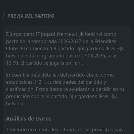
Todo
Casa
Fuera
PREVIA DEL PARTIDO
HJK helsinki
12:00
23
Aug
IF Gnistan
Djurgardens IF jugará frente a HJK helsinki como
parte de la temporada 2026/2027 de la Friendlies
HJK helsinki
13:00
Clubs. El comienzo del partido Djurgardens IF vs HJK
16
Aug
FF Jaro
helsinki está programado para e 27.03.2026, a las
13:00. El partido se jugará en , en .
Motherwell
18:30
13
Aug
HJK helsinki
Encuentra más detalles del partido abajo, como
estadísticas, H2H, curiosidades del partido y
AC oulu
16:00
09
Aug
clasificación. Estos datos te ayudarán a decidir en tu
HJK helsinki
predicción sobre el partido Djurgardens IF vs HJK
FT
1
HJK helsinki
helsinki.
16:00
D
1
Motherwell
06
Aug
Análisis de Datos
FT
3
SJK
16:00
L
0
HJK helsinki
Teniendo en cuenta los últimos datos provistos para
03
Aug