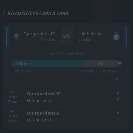
ESTADÍSTICAS CARA A CARA
Djurgardens IF
HJK helsinki
VS
10 Goles
3 Goles
ÚLTIMOS 2 PARTIDOS
100%
0%
0%
Victorias - 2
Empates - 0
Victorias -
0
FT
4
Djurgardens IF
13:00
2
HJK helsinki
27
mar
FT
6
Djurgardens IF
16:00
1
HJK helsinki
05
dic