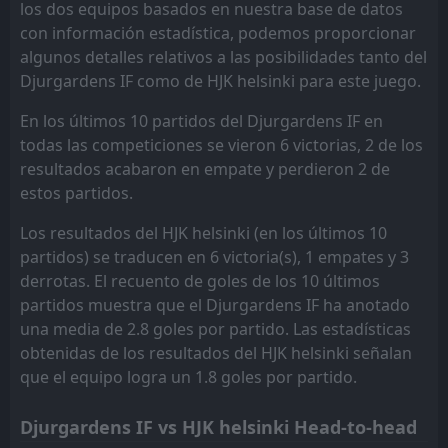
los dos equipos basados en nuestra base de datos
FT
0
Coleraine FC
con información estadística, podemos proporcionar
18:45
W
3
HJK helsinki
30
Jul
algunos detalles relativos a las posibilidades tanto del
Djurgardens IF como de HJK helsinki para este juego.
FT
1
HJK helsinki
14:00
W
0
Turku PS
26
Jul
En los últimos 10 partidos del Djurgardens IF en
todas las competiciones se vieron 6 victorias, 2 de los
FT
5
HJK helsinki
16:00
W
resultados acabaron en empate y perdieron 2 de
0
Coleraine FC
23
Jul
estos partidos.
FT
2
HJK helsinki
12:00
Los resultados del HJK helsinki (en los últimos 10
W
1
vaasa PS
18
Jul
partidos) se traducen en 6 victoria(s), 1 empates y 3
FT
derrotas. El recuento de goles de los 10 últimos
2
FC Lahti
12:00
L
0
partidos muestra que el Djurgardens IF ha anotado
HJK helsinki
11
Jul
una media de 2.8 goles por partido. Las estadísticas
FT
2
HJK helsinki
obtenidas de los resultados del HJK helsinki señalan
16:00
W
1
Ilves Tampere
01
Jul
que el equipo logra un 1.8 goles por partido.
FT
0
HJK helsinki
14:00
Djurgardens IF vs HJK helsinki Head-to-head
L
4
KuPS
27
Jun