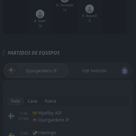
H. Finndell
14
P. Åslund
8
A. Stahl
18
PARTIDOS DE EQUIPOS
Djurgardens IF
HJK helsinki
Todo
Casa
Fuera
Mjallby AIF
17:00
03
Sep
Djurgardens IF
Haninge
17:00