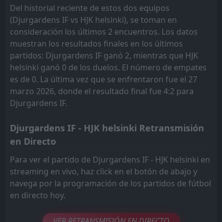
Del historial reciente de estos dos equipos
FT
0
IFK Mariehamn
(Djurgardens IF vs HJK helsinki), se toman en
17:00
W
4
HJK helsinki
23
Jun
consideración los últimos 2 encuentros. Los datos
muestran los resultados finales en los últimos
FT
3
HJK helsinki
15:00
D
partidos: Djurgardens IF ganó 2, mientras que HJK
3
Inter Turku
17
Jun
helsinki ganó 0 de los duelos. El número de empates
es de 0. La última vez que se enfrentaron fue el 27
marzo 2026, donde el resultado final fue 4:2 para
Djurgardens IF.
Djurgardens IF - HJK helsinki Retransmisión
en Directo
Para ver el partido de Djurgardens IF - HJK helsinki en
streaming en vivo, haz click en el botón de abajo y
navega por la programación de los partidos de fútbol
en directo hoy.
VER RETRANSMISIÓN EN DIRECTO