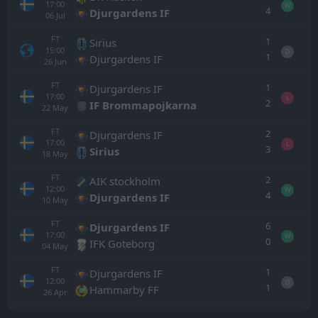
17:00
W
4
Djurgardens IF
06
Jul
FT
1
Sirius
15:00
D
1
Djurgardens IF
26
Jun
FT
1
Djurgardens IF
17:00
L
2
IF Brommapojkarna
22
May
FT
2
Djurgardens IF
17:00
L
3
Sirius
18
May
FT
2
AIK stockholm
12:00
W
4
Djurgardens IF
10
May
FT
6
Djurgardens IF
17:00
W
0
IFK Goteborg
04
May
FT
1
Djurgardens IF
12:00
D
1
Hammarby FF
26
Apr